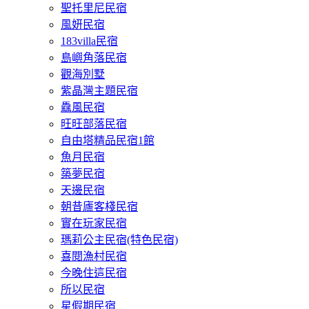
聖托里尼民宿
風妍民宿
183villa民宿
島嶼角落民宿
觀海別墅
紫晶灣主題民宿
驫風民宿
旺旺部落民宿
自由塔精品民宿1館
魚月民宿
築夢民宿
天邊民宿
朝昔廬客棧民宿
實在玩家民宿
瑪莉公主民宿(特色民宿)
喜閱漁村民宿
今晚住這民宿
所以民宿
星假期民宿