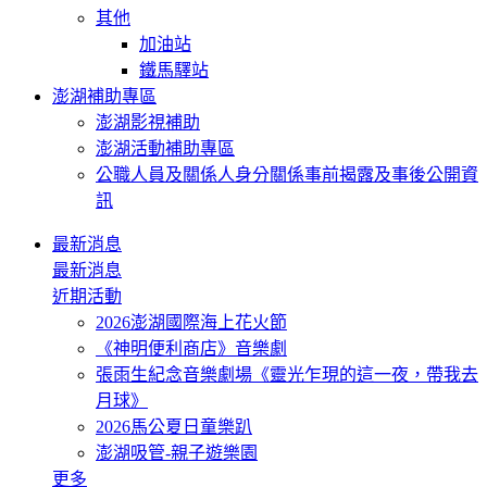
其他
加油站
鐵馬驛站
澎湖補助專區
澎湖影視補助
澎湖活動補助專區
公職人員及關係人身分關係事前揭露及事後公開資
訊
最新消息
最新消息
近期活動
2026澎湖國際海上花火節
《神明便利商店》音樂劇
張雨生紀念音樂劇場《靈光乍現的這一夜，帶我去
月球》
2026馬公夏日童樂趴
澎湖吸管-親子遊樂園
更多