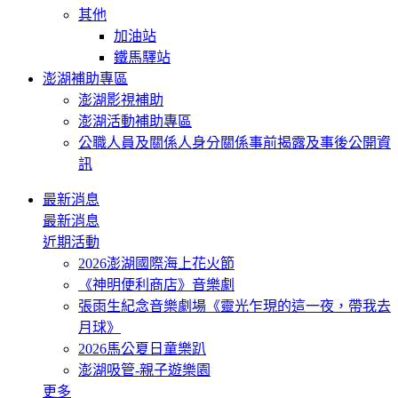
其他
加油站
鐵馬驛站
澎湖補助專區
澎湖影視補助
澎湖活動補助專區
公職人員及關係人身分關係事前揭露及事後公開資
訊
最新消息
最新消息
近期活動
2026澎湖國際海上花火節
《神明便利商店》音樂劇
張雨生紀念音樂劇場《靈光乍現的這一夜，帶我去
月球》
2026馬公夏日童樂趴
澎湖吸管-親子遊樂園
更多