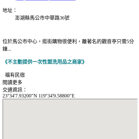
地址：
澎湖縣馬公市中華路36號
位於馬公市中心，逛街購物很便利，離著名的觀音亭只需5分
鐘...
《不主動提供一次性盥洗用品之商家》
福有民宿
閱讀更多
交通資訊：
23°34'7.93200"N 119°34'9.58800"E