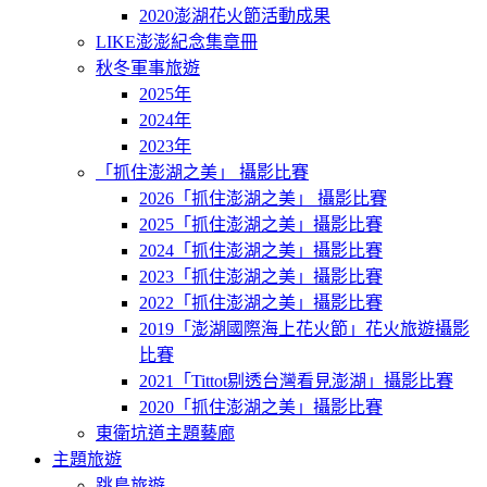
2020澎湖花火節活動成果
LIKE澎澎紀念集章冊
秋冬軍事旅遊
2025年
2024年
2023年
「抓住澎湖之美」 攝影比賽
2026「抓住澎湖之美」 攝影比賽
2025「抓住澎湖之美」攝影比賽
2024「抓住澎湖之美」攝影比賽
2023「抓住澎湖之美」攝影比賽
2022「抓住澎湖之美」攝影比賽
2019「澎湖國際海上花火節」花火旅遊攝影
比賽
2021「Tittot剔透台灣看見澎湖」攝影比賽
2020「抓住澎湖之美」攝影比賽
東衛坑道主題藝廊
主題旅遊
跳島旅遊