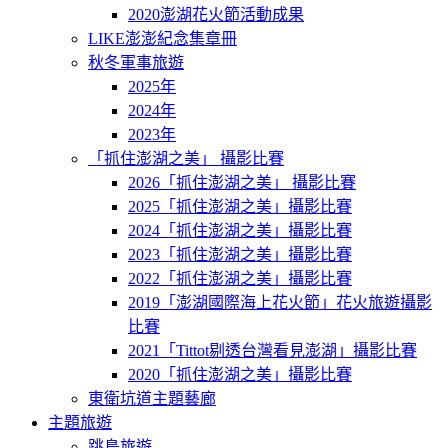
2020澎湖花火節活動成果
LIKE澎澎紀念集章冊
秋冬軍事旅遊
2025年
2024年
2023年
「抓住澎湖之美」 攝影比賽
2026「抓住澎湖之美」 攝影比賽
2025「抓住澎湖之美」攝影比賽
2024「抓住澎湖之美」攝影比賽
2023「抓住澎湖之美」攝影比賽
2022「抓住澎湖之美」攝影比賽
2019「澎湖國際海上花火節」花火旅遊攝影
比賽
2021「Tittot剔透台灣看見澎湖」攝影比賽
2020「抓住澎湖之美」攝影比賽
東衛坑道主題藝廊
主題旅遊
跳島旅遊