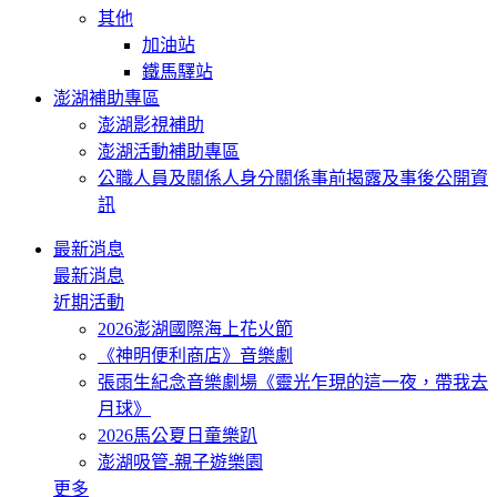
其他
加油站
鐵馬驛站
澎湖補助專區
澎湖影視補助
澎湖活動補助專區
公職人員及關係人身分關係事前揭露及事後公開資
訊
最新消息
最新消息
近期活動
2026澎湖國際海上花火節
《神明便利商店》音樂劇
張雨生紀念音樂劇場《靈光乍現的這一夜，帶我去
月球》
2026馬公夏日童樂趴
澎湖吸管-親子遊樂園
更多