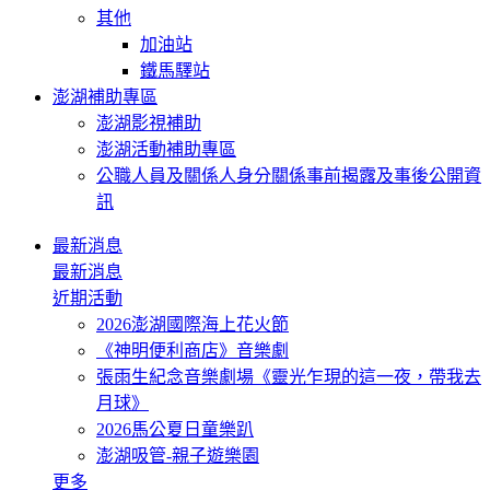
其他
加油站
鐵馬驛站
澎湖補助專區
澎湖影視補助
澎湖活動補助專區
公職人員及關係人身分關係事前揭露及事後公開資
訊
最新消息
最新消息
近期活動
2026澎湖國際海上花火節
《神明便利商店》音樂劇
張雨生紀念音樂劇場《靈光乍現的這一夜，帶我去
月球》
2026馬公夏日童樂趴
澎湖吸管-親子遊樂園
更多