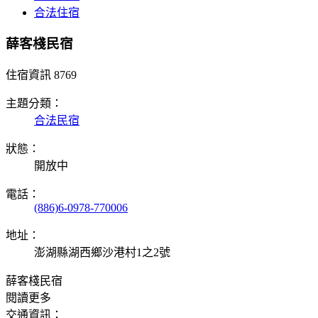
合法住宿
薛客棧民宿
住宿資訊
8769
主題分類：
合法民宿
狀態：
開放中
電話：
(886)6-0978-770006
地址：
澎湖縣湖西鄉沙港村1之2號
薛客棧民宿
閱讀更多
交通資訊：