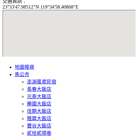
交通資訊：
23°33'47.98512"N 119°34'58.40868"E
地圖搜尋
馬公市
澎湖風鳶民宿
長春大飯店
元泰大飯店
勝國大飯店
佳期大飯店
雅霖大飯店
豐谷大飯店
貳拾貳隱巷