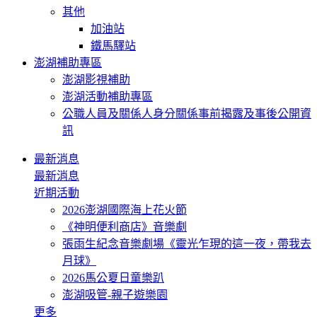
其他
加油站
鐵馬驛站
澎湖補助專區
澎湖影視補助
澎湖活動補助專區
公職人員及關係人身分關係事前揭露及事後公開資
訊
最新消息
最新消息
近期活動
2026澎湖國際海上花火節
《神明便利商店》音樂劇
張雨生紀念音樂劇場《靈光乍現的這一夜，帶我去
月球》
2026馬公夏日童樂趴
澎湖吸管-親子遊樂園
更多