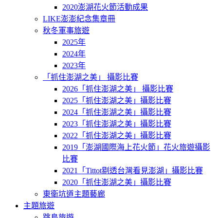
2020澎湖花火節活動成果
LIKE澎澎紀念集章冊
秋冬軍事旅遊
2025年
2024年
2023年
「抓住澎湖之美」 攝影比賽
2026「抓住澎湖之美」 攝影比賽
2025「抓住澎湖之美」攝影比賽
2024「抓住澎湖之美」攝影比賽
2023「抓住澎湖之美」攝影比賽
2022「抓住澎湖之美」攝影比賽
2019「澎湖國際海上花火節」花火旅遊攝影
比賽
2021「Tittot剔透台灣看見澎湖」攝影比賽
2020「抓住澎湖之美」攝影比賽
東衛坑道主題藝廊
主題旅遊
跳島旅遊