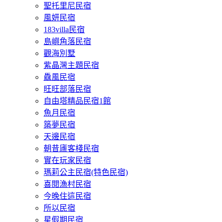
聖托里尼民宿
風妍民宿
183villa民宿
島嶼角落民宿
觀海別墅
紫晶灣主題民宿
驫風民宿
旺旺部落民宿
自由塔精品民宿1館
魚月民宿
築夢民宿
天邊民宿
朝昔廬客棧民宿
實在玩家民宿
瑪莉公主民宿(特色民宿)
喜閱漁村民宿
今晚住這民宿
所以民宿
星假期民宿