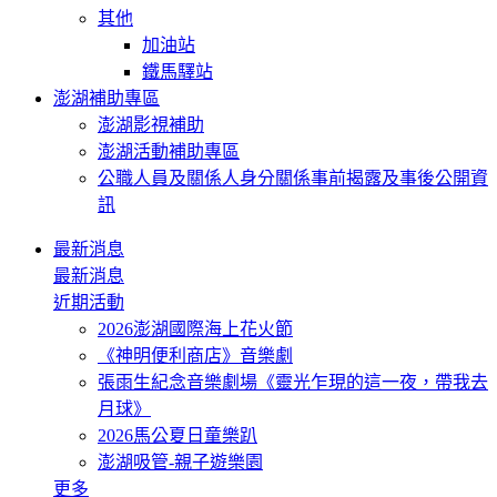
其他
加油站
鐵馬驛站
澎湖補助專區
澎湖影視補助
澎湖活動補助專區
公職人員及關係人身分關係事前揭露及事後公開資
訊
最新消息
最新消息
近期活動
2026澎湖國際海上花火節
《神明便利商店》音樂劇
張雨生紀念音樂劇場《靈光乍現的這一夜，帶我去
月球》
2026馬公夏日童樂趴
澎湖吸管-親子遊樂園
更多