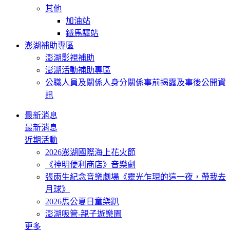
其他
加油站
鐵馬驛站
澎湖補助專區
澎湖影視補助
澎湖活動補助專區
公職人員及關係人身分關係事前揭露及事後公開資
訊
最新消息
最新消息
近期活動
2026澎湖國際海上花火節
《神明便利商店》音樂劇
張雨生紀念音樂劇場《靈光乍現的這一夜，帶我去
月球》
2026馬公夏日童樂趴
澎湖吸管-親子遊樂園
更多