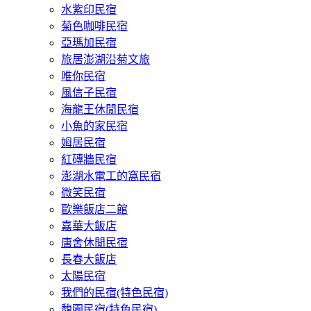
水紫印民宿
菊色咖啡民宿
亞瑪加民宿
旅居澎湖沿菊文旅
唯你民宿
風信子民宿
海龍王休閒民宿
小魚的家民宿
姆居民宿
紅磚牆民宿
澎湖水電工的窩民宿
微笑民宿
歐樂飯店二館
嘉華大飯店
唐舍休閒民宿
長春大飯店
太陽民宿
我們的民宿(特色民宿)
馥園民宿(特色民宿)