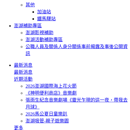
其他
加油站
鐵馬驛站
澎湖補助專區
澎湖影視補助
澎湖活動補助專區
公職人員及關係人身分關係事前揭露及事後公開資
訊
最新消息
最新消息
近期活動
2026澎湖國際海上花火節
《神明便利商店》音樂劇
張雨生紀念音樂劇場《靈光乍現的這一夜，帶我去
月球》
2026馬公夏日童樂趴
澎湖吸管-親子遊樂園
更多