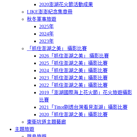
2020澎湖花火節活動成果
LIKE澎澎紀念集章冊
秋冬軍事旅遊
2025年
2024年
2023年
「抓住澎湖之美」 攝影比賽
2026「抓住澎湖之美」 攝影比賽
2025「抓住澎湖之美」攝影比賽
2024「抓住澎湖之美」攝影比賽
2023「抓住澎湖之美」攝影比賽
2022「抓住澎湖之美」攝影比賽
2019「澎湖國際海上花火節」花火旅遊攝影
比賽
2021「Tittot剔透台灣看見澎湖」攝影比賽
2020「抓住澎湖之美」攝影比賽
東衛坑道主題藝廊
主題旅遊
跳島旅遊