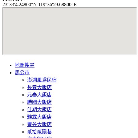
23°33'4.24800"N 119°36'59.68800"E
地圖搜尋
馬公市
澎湖風鳶民宿
長春大飯店
元泰大飯店
勝國大飯店
佳期大飯店
雅霖大飯店
豐谷大飯店
貳拾貳隱巷