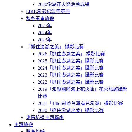
2020澎湖花火節活動成果
LIKE澎澎紀念集章冊
秋冬軍事旅遊
2025年
2024年
2023年
「抓住澎湖之美」 攝影比賽
2026「抓住澎湖之美」 攝影比賽
2025「抓住澎湖之美」攝影比賽
2024「抓住澎湖之美」攝影比賽
2023「抓住澎湖之美」攝影比賽
2022「抓住澎湖之美」攝影比賽
2019「澎湖國際海上花火節」花火旅遊攝影
比賽
2021「Tittot剔透台灣看見澎湖」攝影比賽
2020「抓住澎湖之美」攝影比賽
東衛坑道主題藝廊
主題旅遊
跳島旅遊