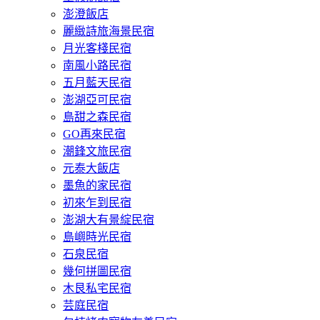
澎澄飯店
麗緻詩旅海景民宿
月光客棧民宿
南風小路民宿
五月藍天民宿
澎湖亞可民宿
島甜之森民宿
GO再來民宿
潮鋒文旅民宿
元泰大飯店
墨魚的家民宿
初來乍到民宿
澎湖大有景綻民宿
島嶼時光民宿
石泉民宿
幾何拼圖民宿
木艮私宅民宿
芸庭民宿