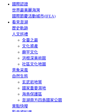
國際認證
世界最美麗海灣
國際節慶活動城市(IFEA)
看見澎湖
歷史軌跡
人文巡禮
全臺之最
文化資產
廟宇文化
洪根深美術館
社區文化地圖
意象采風
自然生態
玄武岩地質
國家重要濕地
海鳥保護區
澎湖南方四島國家公園
景點快搜