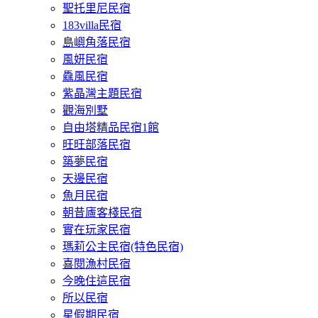
聖托里尼民宿
183villa民宿
島嶼角落民宿
風妍民宿
驫風民宿
紫晶灣主題民宿
觀海別墅
自由塔精品民宿1館
旺旺部落民宿
築夢民宿
天邊民宿
魚月民宿
朝昔廬客棧民宿
實在玩家民宿
瑪莉公主民宿(特色民宿)
喜閱漁村民宿
今晚住這民宿
所以民宿
星假期民宿