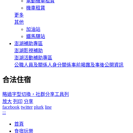
電動機車租賃
機車租賃
更多
其他
加油站
鐵馬驛站
澎湖補助專區
澎湖影視補助
澎湖活動補助專區
公職人員及關係人身分關係事前揭露及事後公開資訊
合法住宿
略過字型切換，社群分享工具列
放大
列印
分享
facebook
twitter
plurk
line
:::
首頁
食宿玩樂