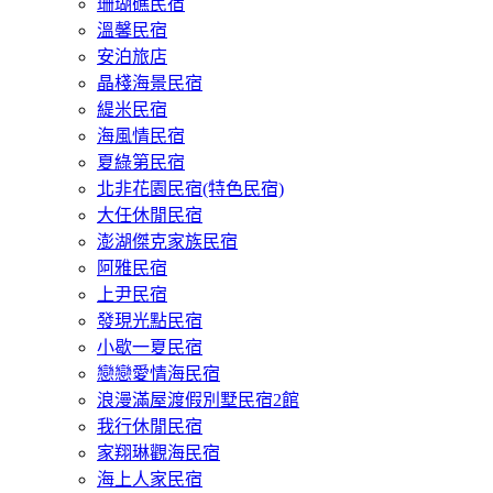
珊瑚礁民宿
溫馨民宿
安泊旅店
晶棧海景民宿
緹米民宿
海風情民宿
夏綠第民宿
北非花園民宿(特色民宿)
大任休閒民宿
澎湖傑克家族民宿
阿雅民宿
上尹民宿
發現光點民宿
小歇一夏民宿
戀戀愛情海民宿
浪漫滿屋渡假別墅民宿2館
我行休閒民宿
家翔琳觀海民宿
海上人家民宿