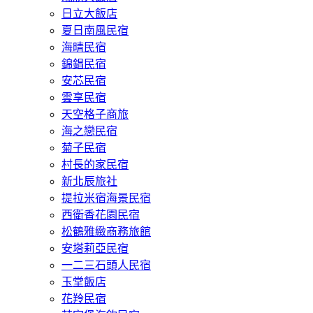
日立大飯店
夏日南風民宿
海晴民宿
錦錩民宿
安芯民宿
雲享民宿
天空格子商旅
海之戀民宿
菊子民宿
村長的家民宿
新北辰旅社
提拉米宿海景民宿
西衛香花園民宿
松鶴雅緻商務旅館
安塔莉亞民宿
一二三石頭人民宿
玉堂飯店
花羚民宿