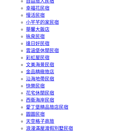
自由旅人民宿
幸福花民宿
慢活民宿
小芊芊的家民宿
華馨大飯店
咏泉民宿
達日好民宿
雲涵堡休閒民宿
彩虹屋民宿
文美海景民宿
金品精緻旅店
沿海地帶民宿
快樂民宿
花宅休閒民宿
西衛海岸民宿
愛丁堡精品旅店民宿
圓圓民宿
天空格子商旅
浪漫滿屋渡假別墅民宿