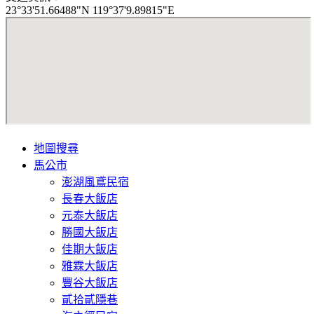
23°33'51.66488"N 119°37'9.89815"E
地圖搜尋
馬公市
澎湖風鳶民宿
長春大飯店
元泰大飯店
勝國大飯店
佳期大飯店
雅霖大飯店
豐谷大飯店
貳拾貳隱巷