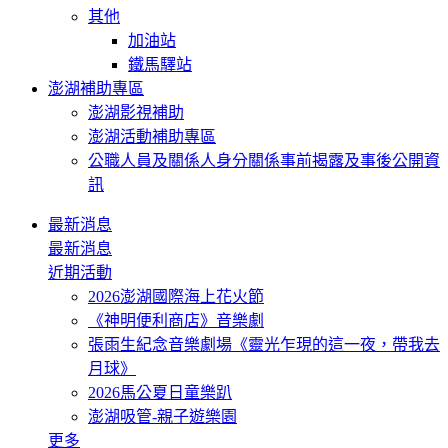
其他
加油站
鐵馬驛站
澎湖補助專區
澎湖影視補助
澎湖活動補助專區
公職人員及關係人身分關係事前揭露及事後公開資
訊
最新消息
最新消息
近期活動
2026澎湖國際海上花火節
《神明便利商店》音樂劇
張雨生紀念音樂劇場《靈光乍現的這一夜，帶我去
月球》
2026馬公夏日童樂趴
澎湖吸管-親子遊樂園
更多