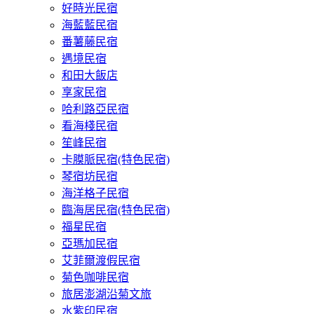
好時光民宿
海藍藍民宿
番薯藤民宿
遇境民宿
和田大飯店
享家民宿
哈利路亞民宿
看海棧民宿
笙峰民宿
卡膜脈民宿(特色民宿)
琴宿坊民宿
海洋格子民宿
臨海居民宿(特色民宿)
福星民宿
亞瑪加民宿
艾菲爾渡假民宿
菊色咖啡民宿
旅居澎湖沿菊文旅
水紫印民宿