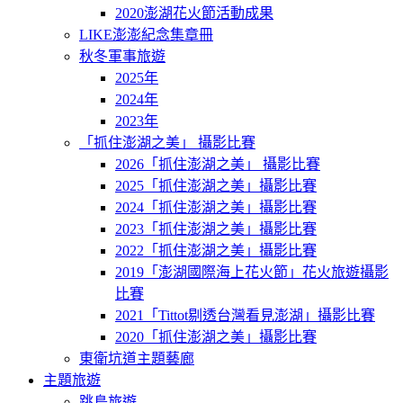
2020澎湖花火節活動成果
LIKE澎澎紀念集章冊
秋冬軍事旅遊
2025年
2024年
2023年
「抓住澎湖之美」 攝影比賽
2026「抓住澎湖之美」 攝影比賽
2025「抓住澎湖之美」攝影比賽
2024「抓住澎湖之美」攝影比賽
2023「抓住澎湖之美」攝影比賽
2022「抓住澎湖之美」攝影比賽
2019「澎湖國際海上花火節」花火旅遊攝影
比賽
2021「Tittot剔透台灣看見澎湖」攝影比賽
2020「抓住澎湖之美」攝影比賽
東衛坑道主題藝廊
主題旅遊
跳島旅遊