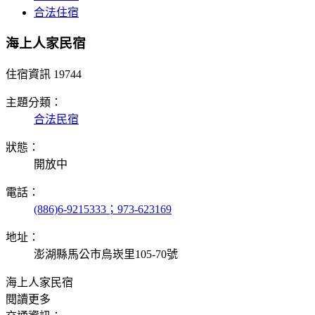
合法住宿
海上人家民宿
住宿資訊
19744
主題分類：
合法民宿
狀態：
開放中
電話：
(886)6-9215333；973-623169
地址：
澎湖縣馬公市烏崁里105-70號
海上人家民宿
閱讀更多