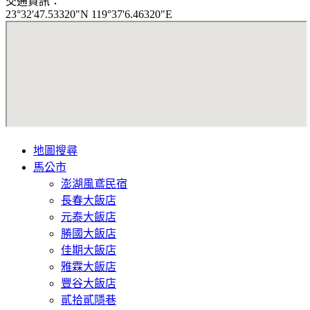
交通資訊：
23°32'47.53320"N 119°37'6.46320"E
地圖搜尋
馬公市
澎湖風鳶民宿
長春大飯店
元泰大飯店
勝國大飯店
佳期大飯店
雅霖大飯店
豐谷大飯店
貳拾貳隱巷