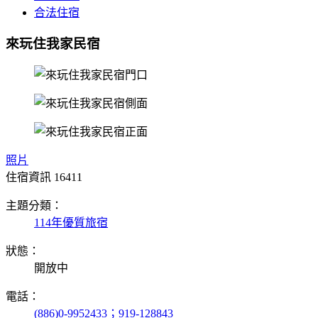
合法住宿
來玩住我家民宿
照片
住宿資訊
16411
主題分類：
114年優質旅宿
狀態：
開放中
電話：
(886)0-9952433；919-128843