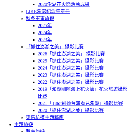
2020澎湖花火節活動成果
LIKE澎澎紀念集章冊
秋冬軍事旅遊
2025年
2024年
2023年
「抓住澎湖之美」 攝影比賽
2026「抓住澎湖之美」 攝影比賽
2025「抓住澎湖之美」攝影比賽
2024「抓住澎湖之美」攝影比賽
2023「抓住澎湖之美」攝影比賽
2022「抓住澎湖之美」攝影比賽
2019「澎湖國際海上花火節」花火旅遊攝影
比賽
2021「Tittot剔透台灣看見澎湖」攝影比賽
2020「抓住澎湖之美」攝影比賽
東衛坑道主題藝廊
主題旅遊
跳島旅遊