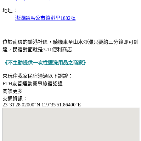
地址：
澎湖縣馬公市鎖港里1882號
位於南環的鎖港社區，騎機車至山水沙灘只要約三分鐘即可到
達，民宿對面就是7-11便利商店...
《不主動提供一次性盥洗用品之商家》
來玩住我家民宿通過以下認證：
FTH友善運動賽事旅宿認證
閱讀更多
交通資訊：
23°31'28.02000"N 119°35'51.86400"E