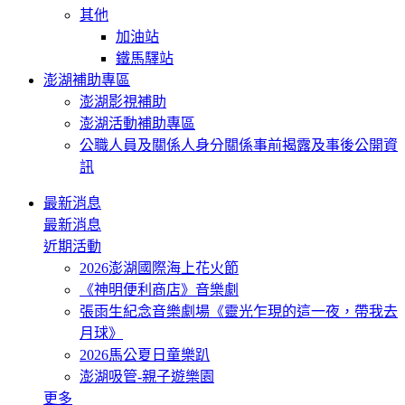
其他
加油站
鐵馬驛站
澎湖補助專區
澎湖影視補助
澎湖活動補助專區
公職人員及關係人身分關係事前揭露及事後公開資
訊
最新消息
最新消息
近期活動
2026澎湖國際海上花火節
《神明便利商店》音樂劇
張雨生紀念音樂劇場《靈光乍現的這一夜，帶我去
月球》
2026馬公夏日童樂趴
澎湖吸管-親子遊樂園
更多