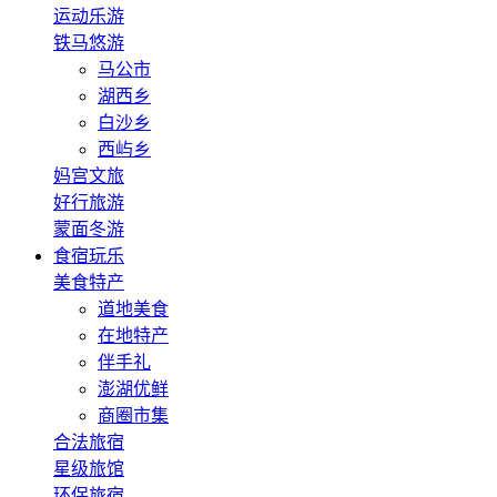
运动乐游
铁马悠游
马公市
湖西乡
白沙乡
西屿乡
妈宫文旅
好行旅游
蒙面冬游
食宿玩乐
美食特产
道地美食
在地特产
伴手礼
澎湖优鲜
商圈市集
合法旅宿
星级旅馆
环保旅宿