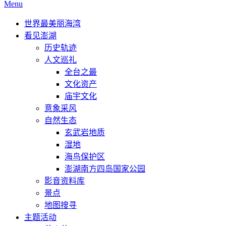
Menu
世界最美丽海湾
看见澎湖
历史轨迹
人文巡礼
全台之最
文化资产
庙宇文化
意象采风
自然生态
玄武岩地质
湿地
海鸟保护区
澎湖南方四岛国家公园
影音资料库
景点
地图搜寻
主题活动