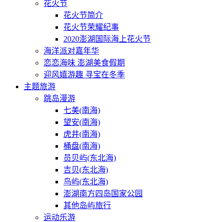
花火节
花火节简介
花火节荣耀纪事
2020澎湖国际海上花火节
海洋派对嘉年华
恋恋海味 澎湖美食假期
迎风嬉游趣 寻宝在冬季
主题旅游
跳岛漫游
七美(南海)
望安(南海)
虎井(南海)
桶盘(南海)
员贝屿(东北海)
吉贝(东北海)
鸟屿(东北海)
澎湖南方四岛国家公园
其他岛屿旅行
运动乐游