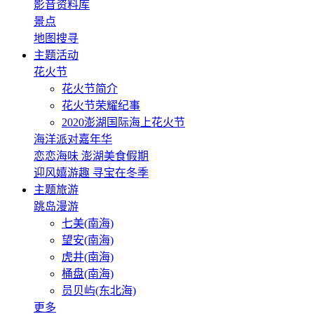
影音资料库
景点
地图搜寻
主题活动
花火节
花火节简介
花火节荣耀纪事
2020澎湖国际海上花火节
海洋派对嘉年华
恋恋海味 澎湖美食假期
迎风嬉游趣 寻宝在冬季
主题旅游
跳岛漫游
七美(南海)
望安(南海)
虎井(南海)
桶盘(南海)
员贝屿(东北海)
更多