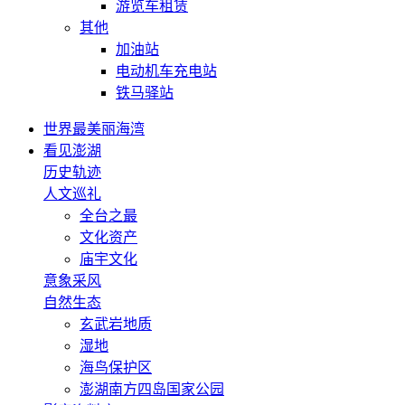
游览车租赁
其他
加油站
电动机车充电站
铁马驿站
世界最美丽海湾
看见澎湖
历史轨迹
人文巡礼
全台之最
文化资产
庙宇文化
意象采风
自然生态
玄武岩地质
湿地
海鸟保护区
澎湖南方四岛国家公园