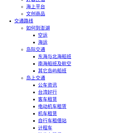
海上平台
文创商品
交通路线
如何到澎湖
空运
海运
岛际交通
东海与北海船班
南海船班及航空
其它岛屿船班
岛上交通
公车资讯
台湾好行
客车租赁
电动机车租赁
机车租赁
自行车租借站
计程车