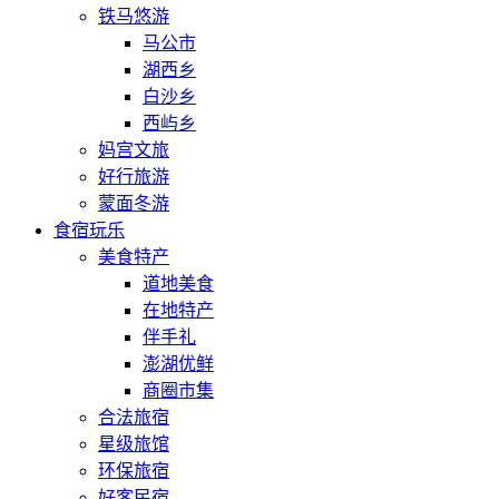
铁马悠游
马公市
湖西乡
白沙乡
西屿乡
妈宫文旅
好行旅游
蒙面冬游
食宿玩乐
美食特产
道地美食
在地特产
伴手礼
澎湖优鲜
商圈市集
合法旅宿
星级旅馆
环保旅宿
好客民宿