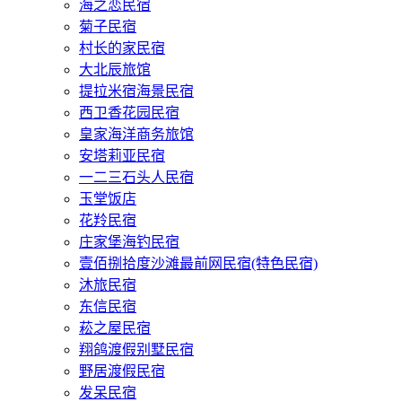
海之恋民宿
菊子民宿
村长的家民宿
大北辰旅馆
提拉米宿海景民宿
西卫香花园民宿
皇家海洋商务旅馆
安塔莉亚民宿
一二三石头人民宿
玉堂饭店
花羚民宿
庄家堡海钓民宿
壹佰捌拾度沙滩最前网民宿(特色民宿)
沐旅民宿
东信民宿
菘之屋民宿
翔鸽渡假别墅民宿
野居渡假民宿
发呆民宿