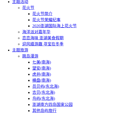
主题活动
花火节
花火节简介
花火节荣耀纪事
2020澎湖国际海上花火节
海洋派对嘉年华
恋恋海味 澎湖美食假期
迎风嬉游趣 寻宝在冬季
主题旅游
跳岛漫游
七美(南海)
望安(南海)
虎井(南海)
桶盘(南海)
员贝屿(东北海)
吉贝(东北海)
鸟屿(东北海)
澎湖南方四岛国家公园
其他岛屿旅行