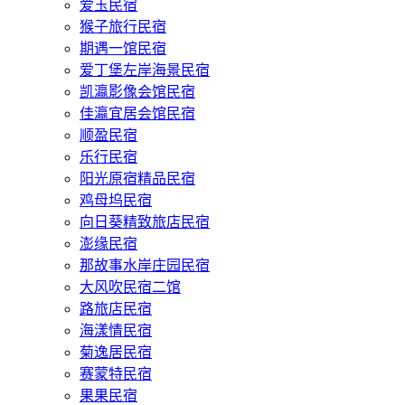
爱玉民宿
猴子旅行民宿
期遇一馆民宿
爱丁堡左岸海景民宿
凯瀛影像会馆民宿
佳瀛宜居会馆民宿
顺盈民宿
乐行民宿
阳光原宿精品民宿
鸡母坞民宿
向日葵精致旅店民宿
澎缘民宿
那故事水岸庄园民宿
大风吹民宿二馆
路旅店民宿
海漾情民宿
菊逸居民宿
赛蒙特民宿
果果民宿