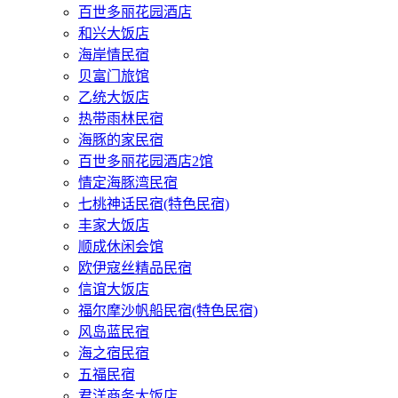
百世多丽花园酒店
和兴大饭店
海岸情民宿
贝富门旅馆
乙统大饭店
热带雨林民宿
海豚的家民宿
百世多丽花园酒店2馆
情定海豚湾民宿
七桃神话民宿(特色民宿)
丰家大饭店
顺成休闲会馆
欧伊寇丝精品民宿
信谊大饭店
福尔摩沙帆船民宿(特色民宿)
风岛蓝民宿
海之宿民宿
五福民宿
君洋商务大饭店