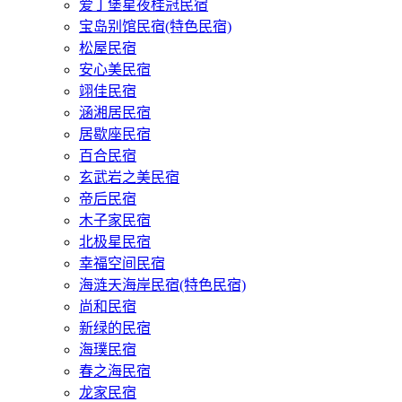
爱丁堡星夜桂冠民宿
宝岛别馆民宿(特色民宿)
松屋民宿
安心美民宿
翊佳民宿
涵湘居民宿
居歇座民宿
百合民宿
玄武岩之美民宿
帝后民宿
木子家民宿
北极星民宿
幸福空间民宿
海涟天海岸民宿(特色民宿)
尚和民宿
新绿的民宿
海璞民宿
春之海民宿
龙家民宿