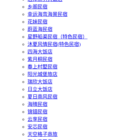
乡阁民宿
幸运海弯海景民宿
花妹民宿
蔚蓝海民宿
星野船渠民宿（特色民宿）
沐夏风情民宿(特色民宿)
四海大饭店
紫月桐民宿
春上村墅民宿
阳光城堡旅店
瑞欣大饭店
日立大饭店
夏日南风民宿
海晴民宿
锦锠民宿
云享民宿
安芯民宿
天空格子商旅