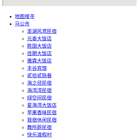
地图搜寻
马公市
澎湖风鸢民宿
元泰大饭店
胜国大饭店
佳期大饭店
雅霖大饭店
丰谷宾馆
贰拾贰隐巷
海之径民宿
海湾湾民宿
绿空间民宿
星海湾大饭店
苹果香味民宿
我宿休闲民宿
舞所蔚民宿
快乐渡假村