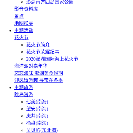
澎湖南方四岛国家公园
影音资料库
景点
地图搜寻
主题活动
花火节
花火节简介
花火节荣耀纪事
2020澎湖国际海上花火节
海洋派对嘉年华
恋恋海味 澎湖美食假期
迎风嬉游趣 寻宝在冬季
主题旅游
跳岛漫游
七美(南海)
望安(南海)
虎井(南海)
桶盘(南海)
员贝屿(东北海)