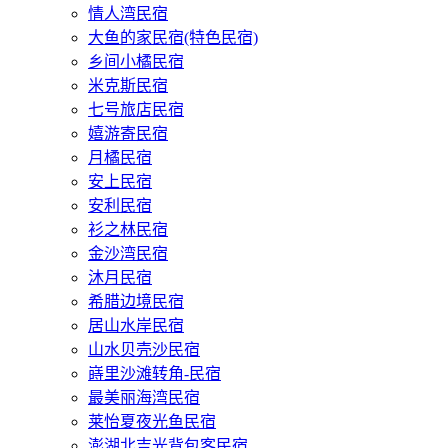
情人湾民宿
大鱼的家民宿(特色民宿)
乡间小橘民宿
米克斯民宿
七号旅店民宿
嬉游寄民宿
月橘民宿
安上民宿
安利民宿
衫之林民宿
金沙湾民宿
沐月民宿
希腊边境民宿
居山水岸民宿
山水贝壳沙民宿
嵵里沙滩转角-民宿
最美丽海湾民宿
莱怡夏夜光鱼民宿
澎湖北吉光背包客民宿