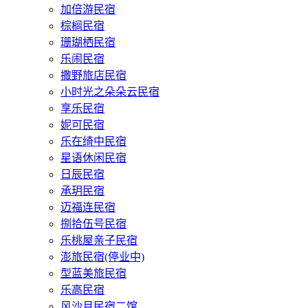
加倍游民宿
棕榈民宿
珊瑚栖民宿
乐闹民宿
撒野旅店民宿
小时光之朵朵云民宿
享乐民宿
妮可民宿
乐在绮中民宿
星语休闲民宿
日辰民宿
承玥民宿
迈福连民宿
捌拾伍号民宿
乐桃屋亲子民宿
澎旅民宿(停业中)
型蓝美旅民宿
乐高民宿
风沙月民宿二馆