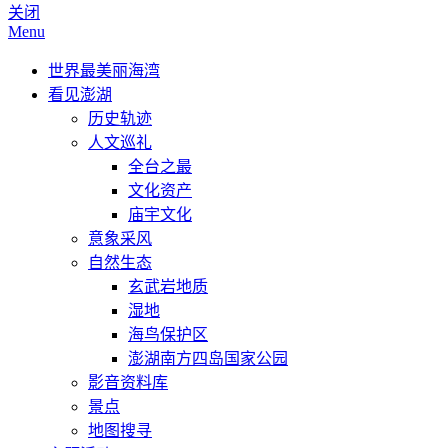
关闭
Menu
世界最美丽海湾
看见澎湖
历史轨迹
人文巡礼
全台之最
文化资产
庙宇文化
意象采风
自然生态
玄武岩地质
湿地
海鸟保护区
澎湖南方四岛国家公园
影音资料库
景点
地图搜寻