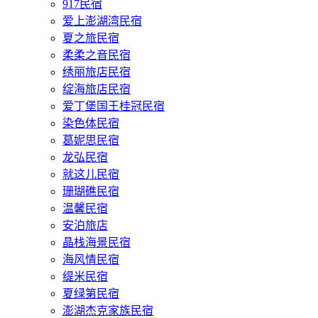
917民宿
爱上澎湖湾民宿
夏之旅民宿
柔柔之音民宿
绣丽旅店民宿
绽海旅店民宿
爱丁堡国王桂冠民宿
染色体民宿
葛妮思民宿
龙弘民宿
就这儿民宿
珊瑚礁民宿
温馨民宿
安泊旅店
晶栈海景民宿
海风情民宿
缇米民宿
夏绿第民宿
澎湖杰克家族民宿