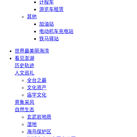
计程车
游览车租赁
其他
加油站
电动机车充电站
铁马驿站
世界最美丽海湾
看见澎湖
历史轨迹
人文巡礼
全台之最
文化资产
庙宇文化
意象采风
自然生态
玄武岩地质
湿地
海鸟保护区