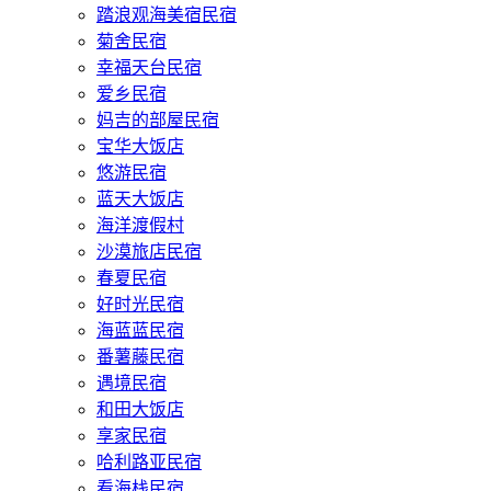
踏浪观海美宿民宿
菊舍民宿
幸福天台民宿
爱乡民宿
妈吉的部屋民宿
宝华大饭店
悠游民宿
蓝天大饭店
海洋渡假村
沙漠旅店民宿
春夏民宿
好时光民宿
海蓝蓝民宿
番薯藤民宿
遇境民宿
和田大饭店
享家民宿
哈利路亚民宿
看海栈民宿