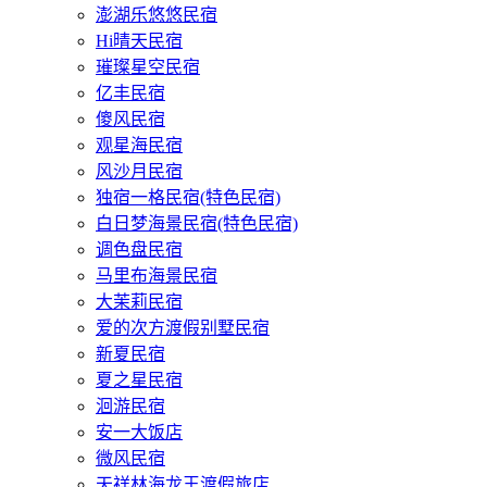
澎湖乐悠悠民宿
Hi晴天民宿
璀璨星空民宿
亿丰民宿
傻风民宿
观星海民宿
风沙月民宿
独宿一格民宿(特色民宿)
白日梦海景民宿(特色民宿)
调色盘民宿
马里布海景民宿
大茉莉民宿
爱的次方渡假别墅民宿
新夏民宿
夏之星民宿
洄游民宿
安一大饭店
微风民宿
天祥林海龙王渡假旅店