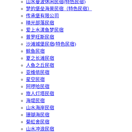
山水曼波休闲民宿(特色民宿)
梦的堡垒海景民宿（特色民宿）
传承堡有限公司
晴光部落民宿
爱上水漾鱼梦民宿
普罗旺斯民宿
沙滩城堡民宿(特色民宿)
鲸鱼民宿
夏之长滩民宿
人鱼之丘民宿
亚维侬民宿
星空民宿
阿啰哈民宿
旅人灯塔民宿
海堤民宿
山水海岸民宿
珊瑚海民宿
菊虹舍民宿
山水冲浪民宿