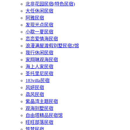
北非花园民宿(特色民宿)
大任休闲民宿
阿雅民宿
发现光点民宿
小歇一夏民宿
恋恋爱情海民宿
浪漫满屋渡假别墅民宿2馆
我行休闲民宿
家翔琳观海民宿
海上人家民宿
圣托里尼民宿
183villa民宿
风妍民宿
骉风民宿
紫晶湾主题民宿
观海别墅民宿
自由塔精品民宿馆
旺旺部落民宿
筑梦民宿