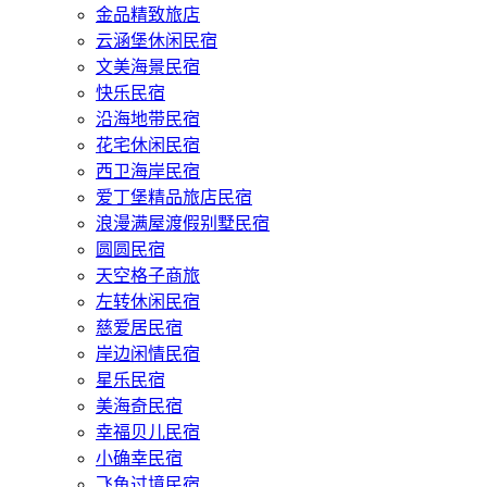
金品精致旅店
云涵堡休闲民宿
文美海景民宿
快乐民宿
沿海地带民宿
花宅休闲民宿
西卫海岸民宿
爱丁堡精品旅店民宿
浪漫满屋渡假别墅民宿
圆圆民宿
天空格子商旅
左转休闲民宿
慈爱居民宿
岸边闲情民宿
星乐民宿
美海奇民宿
幸福贝儿民宿
小确幸民宿
飞鱼过境民宿