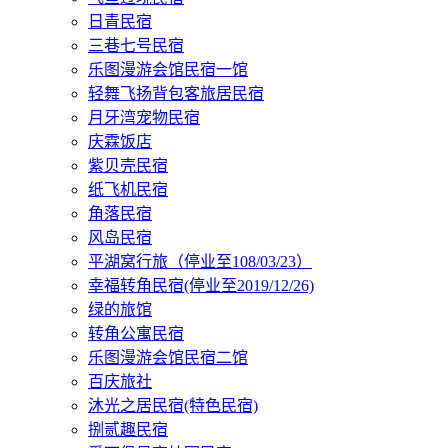
日青民宿
三巷七号民宿
乐图漫游会馆民宿一馆
轻舞飞扬背包客旅居民宿
月牙湾宠物民宿
庆霖饭店
紫贝壳民宿
纸飞机民宿
角落民宿
风岛民宿
平湖窝行旅（停业至108/03/23）
幸福转角民宿(停业至2019/12/26)
绿的旅馆
转角公寓民宿
乐图漫游会馆民宿二馆
百庆旅社
沐光之居民宿(特色民宿)
捌贰趣民宿