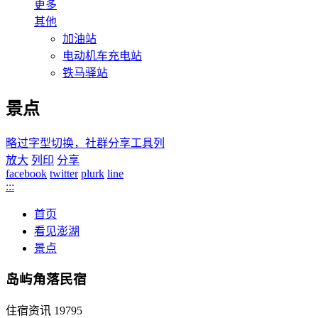
更多
其他
加油站
电动机车充电站
铁马驿站
景点
略过字型切换，社群分享工具列
放大
列印
分享
facebook
twitter
plurk
line
:::
首页
看见澎湖
景点
岛屿角落民宿
住宿资讯
19795