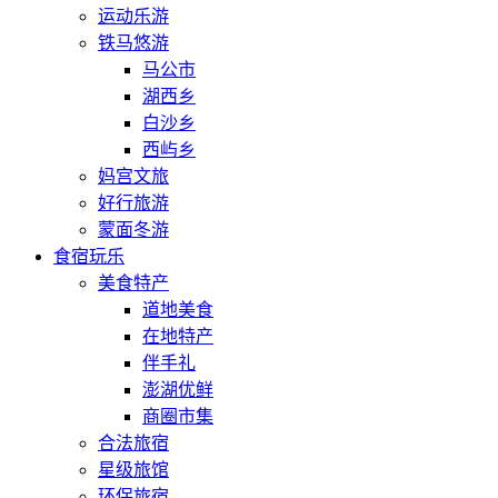
运动乐游
铁马悠游
马公市
湖西乡
白沙乡
西屿乡
妈宫文旅
好行旅游
蒙面冬游
食宿玩乐
美食特产
道地美食
在地特产
伴手礼
澎湖优鲜
商圈市集
合法旅宿
星级旅馆
环保旅宿