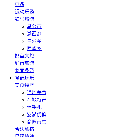
更多
运动乐游
铁马悠游
马公市
湖西乡
白沙乡
西屿乡
妈宫文旅
好行旅游
蒙面冬游
食宿玩乐
美食特产
道地美食
在地特产
伴手礼
澎湖优鲜
商圈市集
合法旅宿
星级旅馆