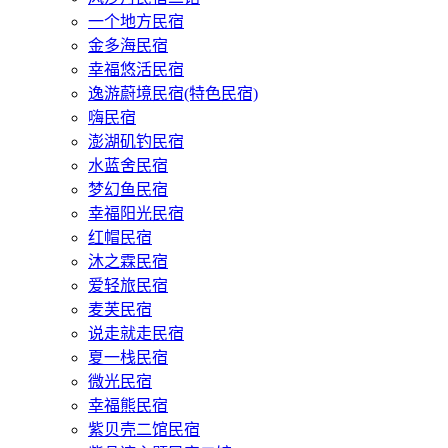
一个地方民宿
金多海民宿
幸福悠活民宿
逸游蔚境民宿(特色民宿)
嗨民宿
澎湖矶钓民宿
水蓝舍民宿
梦幻鱼民宿
幸福阳光民宿
红帽民宿
沐之霖民宿
爱轻旅民宿
麦芙民宿
说走就走民宿
夏一栈民宿
微光民宿
幸福熊民宿
紫贝壳二馆民宿