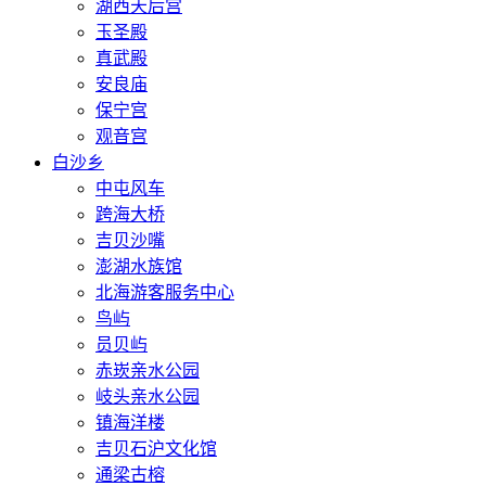
湖西天后宫
玉圣殿
真武殿
安良庙
保宁宫
观音宫
白沙乡
中屯风车
跨海大桥
吉贝沙嘴
澎湖水族馆
北海游客服务中心
鸟屿
员贝屿
赤崁亲水公园
岐头亲水公园
镇海洋楼
吉贝石沪文化馆
通梁古榕