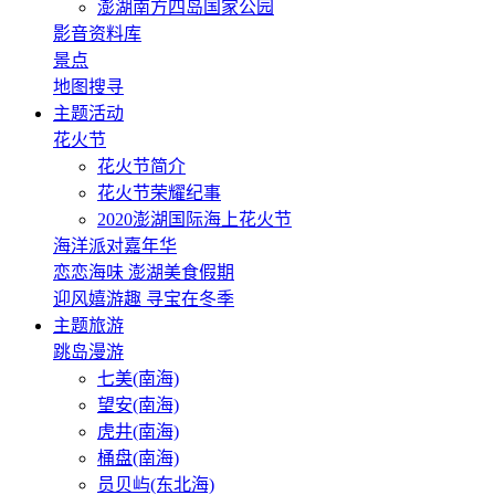
澎湖南方四岛国家公园
影音资料库
景点
地图搜寻
主题活动
花火节
花火节简介
花火节荣耀纪事
2020澎湖国际海上花火节
海洋派对嘉年华
恋恋海味 澎湖美食假期
迎风嬉游趣 寻宝在冬季
主题旅游
跳岛漫游
七美(南海)
望安(南海)
虎井(南海)
桶盘(南海)
员贝屿(东北海)