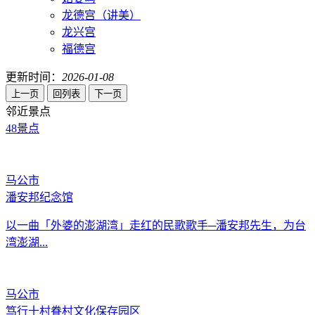
龙德宫（讲美）
龙兴宫
福德宫
更新时间：
2026-01-08
邻近景点
48
景点
马公市
潘安邦纪念馆
以一曲「外婆的澎湖湾」走红的民歌歌手─潘安邦先生，为台
湾澎湖...
马公市
笃行十村眷村文化保存园区