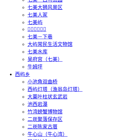
七美大狮风景区
七美人冢
七美屿
𩵺鲤湾游憩区
七美－下巷
大屿常民生活文物馆
七美水库
吴府宫（七美）
牛姆坪
西屿乡
小池角双曲桥
西屿灯塔（渔翁岛灯塔）
大菓叶柱状玄武岩
池西岩瀑
竹湾螃蟹博物馆
二崁聚落保存区
二崁陈家古厝
牛心山（牛心湾）