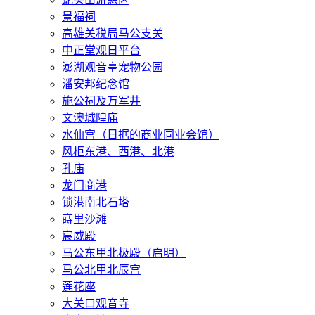
景福祠
高雄关税局马公支关
中正堂观日平台
澎湖观音亭宠物公园
潘安邦纪念馆
施公祠及万军井
文澳城隍庙
水仙宫（日据的商业同业会馆）
风柜东港、西港、北港
孔庙
龙门商港
锁港南北石塔
嵵里沙滩
宸威殿
马公东甲北极殿（启明）
马公北甲北辰宫
莲花座
大关口观音寺