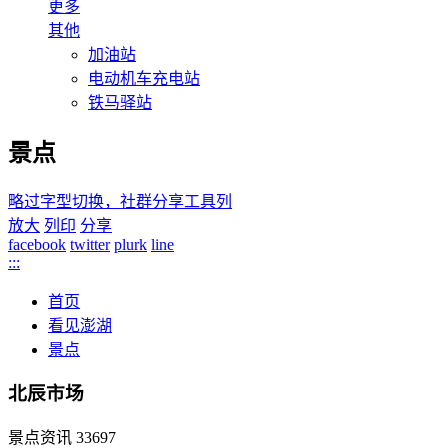
更多
其他
加油站
电动机车充电站
铁马驿站
景点
略过字型切换，社群分享工具列
放大
列印
分享
facebook
twitter
plurk
line
:::
首页
看见澎湖
景点
北辰市场
景点资讯
33697