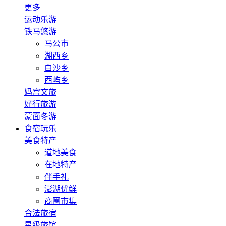
更多
运动乐游
铁马悠游
马公市
湖西乡
白沙乡
西屿乡
妈宫文旅
好行旅游
蒙面冬游
食宿玩乐
美食特产
道地美食
在地特产
伴手礼
澎湖优鲜
商圈市集
合法旅宿
星级旅馆