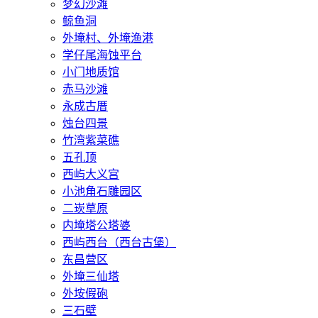
梦幻沙滩
鲸鱼洞
外埯村、外埯渔港
学仔尾海蚀平台
小门地质馆
赤马沙滩
永成古厝
烛台四景
竹湾紫菜礁
五孔顶
西屿大义宫
小池角石雕园区
二崁草原
内埯塔公塔婆
西屿西台（西台古堡）
东昌营区
外埯三仙塔
外垵假砲
三石壁