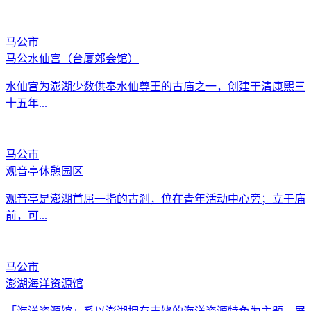
马公市
马公水仙宫（台厦郊会馆）
水仙宫为澎湖少数供奉水仙尊王的古庙之一，创建于清康熙三
十五年...
马公市
观音亭休憩园区
观音亭是澎湖首屈一指的古剎，位在青年活动中心旁；立于庙
前，可...
马公市
澎湖海洋资源馆