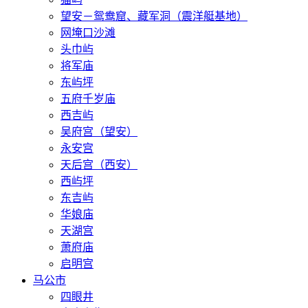
望安－鸳鸯窟、藏军洞（震洋艇基地）
网埯口沙滩
头巾屿
将军庙
东屿坪
五府千岁庙
西吉屿
吴府宫（望安）
永安宫
天后宫（西安）
西屿坪
东吉屿
华娘庙
天湖宫
萧府庙
启明宫
马公市
四眼井