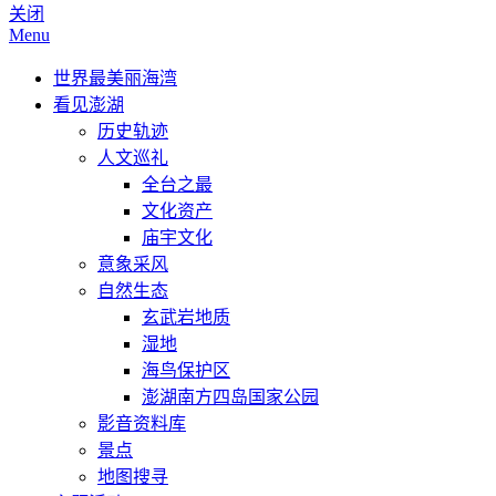
关闭
Menu
世界最美丽海湾
看见澎湖
历史轨迹
人文巡礼
全台之最
文化资产
庙宇文化
意象采风
自然生态
玄武岩地质
湿地
海鸟保护区
澎湖南方四岛国家公园
影音资料库
景点
地图搜寻