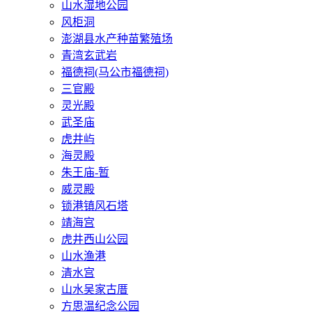
山水湿地公园
风柜洞
澎湖县水产种苗繁殖场
青湾玄武岩
福德祠(马公市福德祠)
三官殿
灵光殿
武圣庙
虎井屿
海灵殿
朱王庙-暂
威灵殿
锁港镇风石塔
靖海宫
虎井西山公园
山水渔港
清水宫
山水吴家古厝
方思温纪念公园