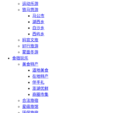
运动乐游
铁马悠游
马公市
湖西乡
白沙乡
西屿乡
妈宫文旅
好行旅游
蒙面冬游
食宿玩乐
美食特产
道地美食
在地特产
伴手礼
澎湖优鲜
商圈市集
合法旅宿
星级旅馆
环保旅宿