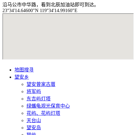
沿马公市中华路，看到北辰加油站即可到达。
23°34'14.64600"N 119°34'14.99160"E
地图搜寻
望安乡
望安曾家古厝
将军屿
东吉屿灯塔
绿蠵龟观光保育中心
花屿、花屿灯塔
天台山
望安岛
猫屿