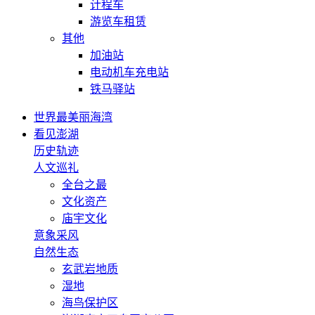
计程车
游览车租赁
其他
加油站
电动机车充电站
铁马驿站
世界最美丽海湾
看见澎湖
历史轨迹
人文巡礼
全台之最
文化资产
庙宇文化
意象采风
自然生态
玄武岩地质
湿地
海鸟保护区