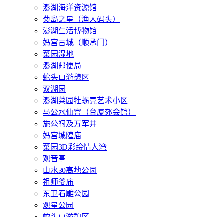
澎湖海洋资源馆
菊岛之星（渔人码头）
澎湖生活博物馆
妈宫古城（顺承门）
菜园湿地
澎湖邮便局
蛇头山游憩区
双湖园
澎湖菜园牡蛎壳艺术小区
马公水仙宫（台厦郊会馆）
施公祠及万军井
妈宫城隍庙
菜园3D彩绘情人湾
观音亭
山水30高地公园
祖师爷庙
东卫石雕公园
观星公园
蛇头山游憩区