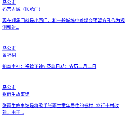
马公市
妈宫古城（顺承门）
现在顺承门就是小西门，和一般城墙中雉堞会预留方孔作为观
测和射...
马公市
景福祠
祀奉主神：福德正神\n祭典日期：农历二月二日
马公市
张雨生故事馆
张雨生故事馆是将歌手张雨生童年居住的眷村─笃行十村改
建，由于...