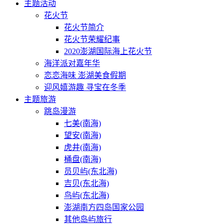
主题活动
花火节
花火节简介
花火节荣耀纪事
2020澎湖国际海上花火节
海洋派对嘉年华
恋恋海味 澎湖美食假期
迎风嬉游趣 寻宝在冬季
主题旅游
跳岛漫游
七美(南海)
望安(南海)
虎井(南海)
桶盘(南海)
员贝屿(东北海)
吉贝(东北海)
鸟屿(东北海)
澎湖南方四岛国家公园
其他岛屿旅行