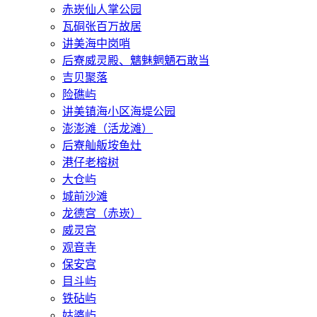
赤崁仙人掌公园
瓦硐张百万故居
讲美海中岗哨
后寮威灵殿、魑魅魍魉石敢当
吉贝聚落
险礁屿
讲美镇海小区海堤公园
澎澎滩（活龙滩）
后寮舢舨垵鱼灶
港仔老榕树
大仓屿
城前沙滩
龙德宫（赤崁）
威灵宫
观音寺
保安宫
目斗屿
铁砧屿
姑婆屿