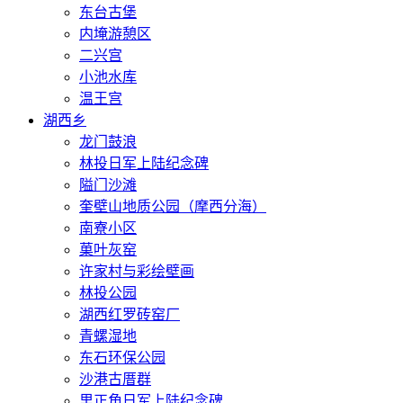
东台古堡
内埯游憩区
二兴宫
小池水库
温王宫
湖西乡
龙门鼓浪
林投日军上陆纪念碑
隘门沙滩
奎壁山地质公园（摩西分海）
南寮小区
菓叶灰窑
许家村与彩绘壁画
林投公园
湖西红罗砖窑厂
青螺湿地
东石环保公园
沙港古厝群
里正角日军上陆纪念碑