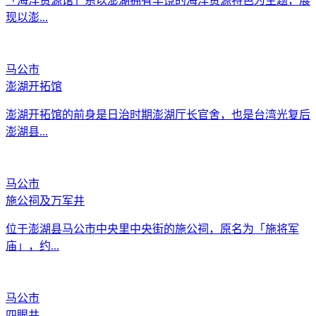
「海洋资源馆」系以澎湖拥有丰饶的海洋资源特色为主题，展
现以澎...
马公市
澎湖开拓馆
澎湖开拓馆的前身是日治时期澎湖厅长官舍，也是台湾光复后
澎湖县...
马公市
施公祠及万军井
位于澎湖县马公市中央里中央街的施公祠，原名为「施将军
庙」，约...
马公市
四眼井