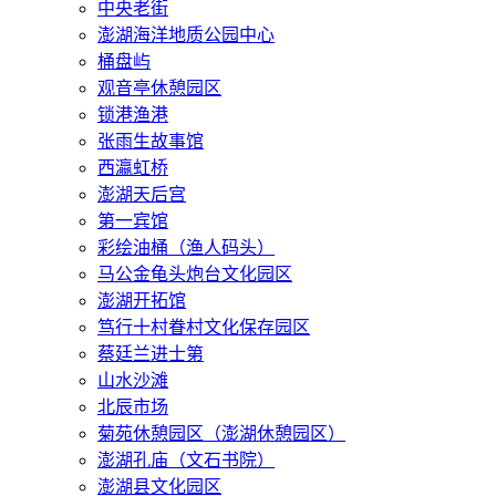
中央老街
澎湖海洋地质公园中心
桶盘屿
观音亭休憩园区
锁港渔港
张雨生故事馆
西瀛虹桥
澎湖天后宫
第一宾馆
彩绘油桶（渔人码头）
马公金龟头炮台文化园区
澎湖开拓馆
笃行十村眷村文化保存园区
蔡廷兰进士第
山水沙滩
北辰市场
菊苑休憩园区（澎湖休憩园区）
澎湖孔庙（文石书院）
澎湖县文化园区