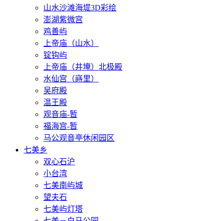
山水沙滩海堤3D彩绘
澎湖紫微宫
鸡善屿
上帝庙（山水）
锭钩屿
上帝庙（井埯）北极殿
水仙宫（嵵里）
吴府殿
温王殿
观音庙-暂
福海宫-暂
马公观音亭休闲园区
七美乡
双心石沪
小台湾
七美南屿城
望夫石
七美屿灯塔
七美－白马公园