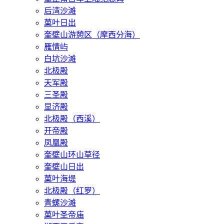
后湾沙滩
菓叶日出
奎壁山游憩区（摩西分海）
雁情屿
白坑沙滩
北极殿
天军殿
三圣殿
显济殿
北极殿（西溪）
开帝殿
凤凰殿
奎壁山环山草径
奎壁山日出
菓叶海堤
北极殿（红罗）
青螺沙滩
菓叶圣帝庙