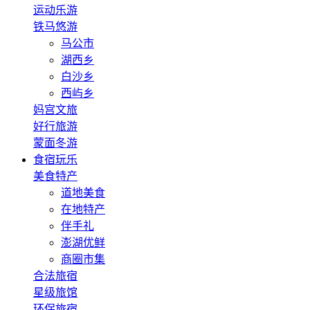
运动乐游
铁马悠游
马公市
湖西乡
白沙乡
西屿乡
妈宫文旅
好行旅游
蒙面冬游
食宿玩乐
美食特产
道地美食
在地特产
伴手礼
澎湖优鲜
商圈市集
合法旅宿
星级旅馆
环保旅宿