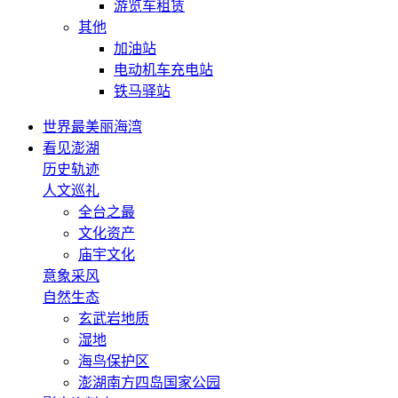
游览车租赁
其他
加油站
电动机车充电站
铁马驿站
世界最美丽海湾
看见澎湖
历史轨迹
人文巡礼
全台之最
文化资产
庙宇文化
意象采风
自然生态
玄武岩地质
湿地
海鸟保护区
澎湖南方四岛国家公园