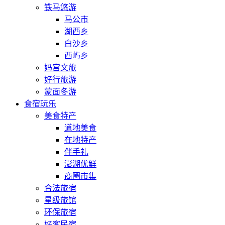
铁马悠游
马公市
湖西乡
白沙乡
西屿乡
妈宫文旅
好行旅游
蒙面冬游
食宿玩乐
美食特产
道地美食
在地特产
伴手礼
澎湖优鲜
商圈市集
合法旅宿
星级旅馆
环保旅宿
好客民宿