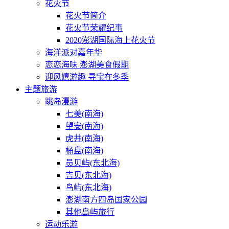
花火节
花火节简介
花火节荣耀纪事
2020澎湖国际海上花火节
海洋派对嘉年华
恋恋海味 澎湖美食假期
迎风嬉游趣 寻宝在冬季
主题旅游
跳岛漫游
七美(南海)
望安(南海)
虎井(南海)
桶盘(南海)
员贝屿(东北海)
吉贝(东北海)
鸟屿(东北海)
澎湖南方四岛国家公园
其他岛屿旅行
运动乐游