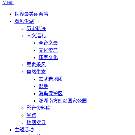
Menu
世界最美丽海湾
看见澎湖
历史轨迹
人文巡礼
全台之最
文化资产
庙宇文化
意象采风
自然生态
玄武岩地质
湿地
海鸟保护区
澎湖南方四岛国家公园
影音资料库
景点
地图搜寻
主题活动