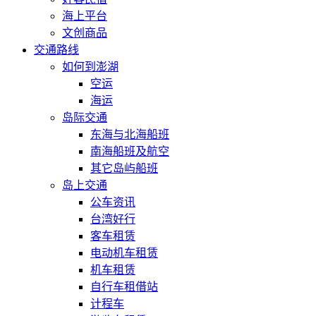
海上平台
文创商品
交通路线
如何到澎湖
空运
海运
岛际交通
东海与北海船班
南海船班及航空
其它岛屿船班
岛上交通
公车资讯
台湾好行
客车租赁
电动机车租赁
机车租赁
自行车租借站
计程车