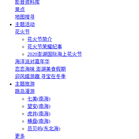
影音资料库
景点
地图搜寻
主题活动
花火节
花火节简介
花火节荣耀纪事
2020澎湖国际海上花火节
海洋派对嘉年华
恋恋海味 澎湖美食假期
迎风嬉游趣 寻宝在冬季
主题旅游
跳岛漫游
七美(南海)
望安(南海)
虎井(南海)
桶盘(南海)
员贝屿(东北海)
更多