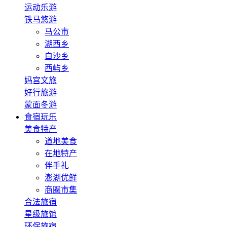
运动乐游
铁马悠游
马公市
湖西乡
白沙乡
西屿乡
妈宫文旅
好行旅游
蒙面冬游
食宿玩乐
美食特产
道地美食
在地特产
伴手礼
澎湖优鲜
商圈市集
合法旅宿
星级旅馆
环保旅宿