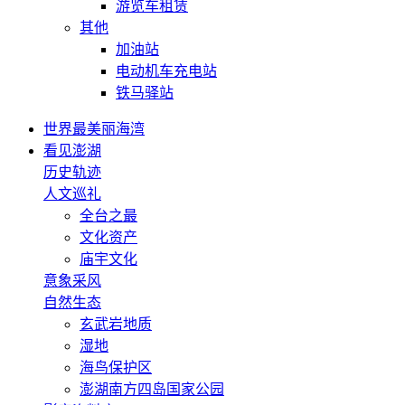
游览车租赁
其他
加油站
电动机车充电站
铁马驿站
世界最美丽海湾
看见澎湖
历史轨迹
人文巡礼
全台之最
文化资产
庙宇文化
意象采风
自然生态
玄武岩地质
湿地
海鸟保护区
澎湖南方四岛国家公园