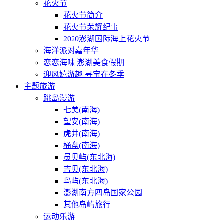
花火节
花火节简介
花火节荣耀纪事
2020澎湖国际海上花火节
海洋派对嘉年华
恋恋海味 澎湖美食假期
迎风嬉游趣 寻宝在冬季
主题旅游
跳岛漫游
七美(南海)
望安(南海)
虎井(南海)
桶盘(南海)
员贝屿(东北海)
吉贝(东北海)
鸟屿(东北海)
澎湖南方四岛国家公园
其他岛屿旅行
运动乐游