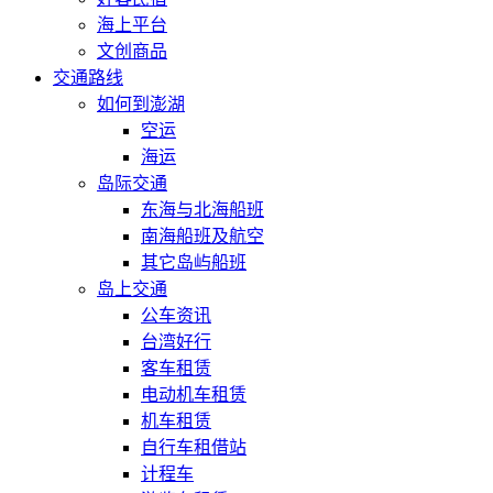
海上平台
文创商品
交通路线
如何到澎湖
空运
海运
岛际交通
东海与北海船班
南海船班及航空
其它岛屿船班
岛上交通
公车资讯
台湾好行
客车租赁
电动机车租赁
机车租赁
自行车租借站
计程车