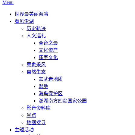
Menu
世界最美丽海湾
看见澎湖
历史轨迹
人文巡礼
全台之最
文化资产
庙宇文化
意象采风
自然生态
玄武岩地质
湿地
海鸟保护区
澎湖南方四岛国家公园
影音资料库
景点
地图搜寻
主题活动