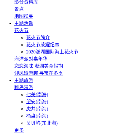
影音资料库
景点
地图搜寻
主题活动
花火节
花火节简介
花火节荣耀纪事
2020澎湖国际海上花火节
海洋派对嘉年华
恋恋海味 澎湖美食假期
迎风嬉游趣 寻宝在冬季
主题旅游
跳岛漫游
七美(南海)
望安(南海)
虎井(南海)
桶盘(南海)
员贝屿(东北海)
更多