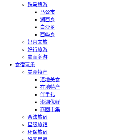
铁马悠游
马公市
湖西乡
白沙乡
西屿乡
妈宫文旅
好行旅游
蒙面冬游
食宿玩乐
美食特产
道地美食
在地特产
伴手礼
澎湖优鲜
商圈市集
合法旅宿
星级旅馆
环保旅宿
好客民宿