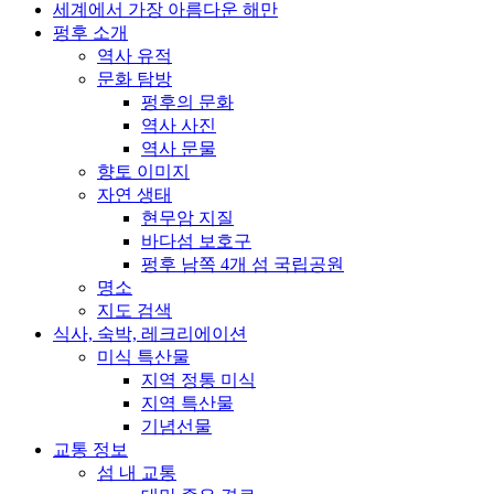
세계에서 가장 아름다운 해만
펑후 소개
역사 유적
문화 탐방
펑후의 문화
역사 사진
역사 문물
향토 이미지
자연 생태
현무암 지질
바다섬 보호구
펑후 남쪽 4개 섬 국립공원
명소
지도 검색
식사, 숙박, 레크리에이션
미식 특산물
지역 정통 미식
지역 특산물
기념선물
교통 정보
섬 내 교통