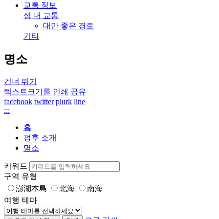
교통 정보
섬 내 교통
대만 좋은 경로
기타
명소
건너 뛰기
텍스트크기를
인쇄
공유
facebook
twitter
plurk
line
:::
홈
펑후 소개
명소
키워드
구역 유형
澎湖本島
北海
南海
여행 테마