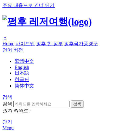
주요 내용으로 건너 뛰기
:::
Home
사이트맵
펑후 현 정부
펑후국가풍경구
언어 버전
繁體中文
English
日本語
한글판
简体中文
검색
검색
인기 키워드：
닫기
Menu