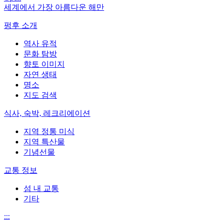
세계에서 가장 아름다운 해만
펑후 소개
역사 유적
문화 탐방
향토 이미지
자연 생태
명소
지도 검색
식사, 숙박, 레크리에이션
지역 정통 미식
지역 특산물
기념선물
교통 정보
섬 내 교통
기타
:::