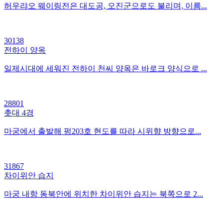
허우랴오 웨이링전은 대도공, 오진군으로도 불리며, 이름...
30138
전하이 양옥
일제시대에 세워진 전하이 천씨 양옥은 바로크 양식으로 ...
28801
촛대 4경
마궁에서 출발해 펑203호 현도를 따라 시위향 방향으로...
31867
차이위안 습지
마궁 내항 동북안에 위치한 차이위안 습지는 북쪽으로 2...