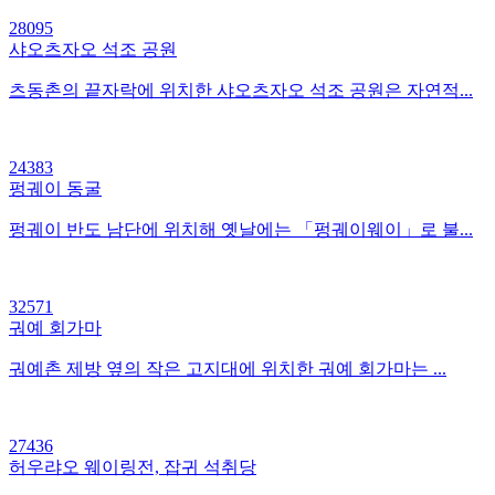
28095
샤오츠자오 석조 공원
츠동촌의 끝자락에 위치한 샤오츠자오 석조 공원은 자연적...
24383
펑궤이 동굴
펑궤이 반도 남단에 위치해 옛날에는 「펑궤이웨이」로 불...
32571
궈예 회가마
궈예촌 제방 옆의 작은 고지대에 위치한 궈예 회가마는 ...
27436
허우랴오 웨이링전, 잡귀 석취당