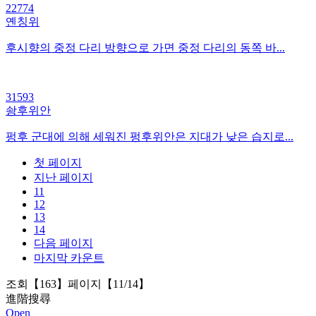
22774
옌칭위
후시향의 중정 다리 방향으로 가면 중정 다리의 동쪽 바...
31593
솽후위안
펑후 군대에 의해 세워진 펑후위안은 지대가 낮은 습지로...
첫 페이지
지난 페이지
11
12
13
14
다음 페이지
마지막 카운트
조회【163】페이지【11/14】
進階搜尋
Open