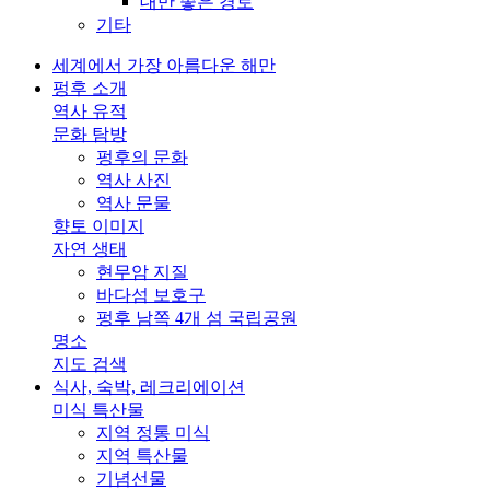
대만 좋은 경로
기타
세계에서 가장 아름다운 해만
펑후 소개
역사 유적
문화 탐방
펑후의 문화
역사 사진
역사 문물
향토 이미지
자연 생태
현무암 지질
바다섬 보호구
펑후 남쪽 4개 섬 국립공원
명소
지도 검색
식사, 숙박, 레크리에이션
미식 특산물
지역 정통 미식
지역 특산물
기념선물