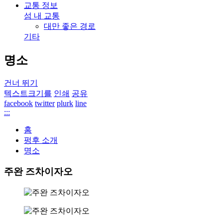
교통 정보
섬 내 교통
대만 좋은 경로
기타
명소
건너 뛰기
텍스트크기를
인쇄
공유
facebook
twitter
plurk
line
:::
홈
펑후 소개
명소
주완 즈차이자오