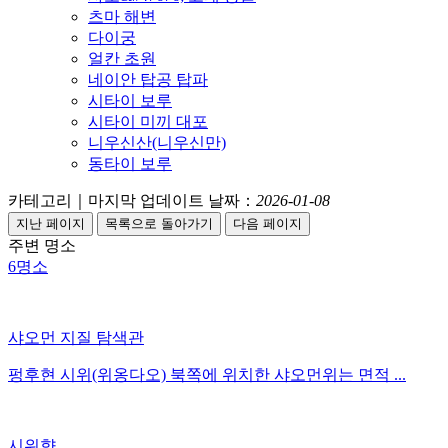
츠마 해변
다이궁
얼칸 초원
네이안 탑공 탑파
시타이 보루
시타이 미끼 대포
니우신산(니우신만)
동타이 보루
카테고리｜마지막 업데이트 날짜：
2026-01-08
주변 명소
6
명소
샤오먼 지질 탐색관
펑후현 시위(위옹다오) 북쪽에 위치한 샤오먼위는 면적 ...
시위향