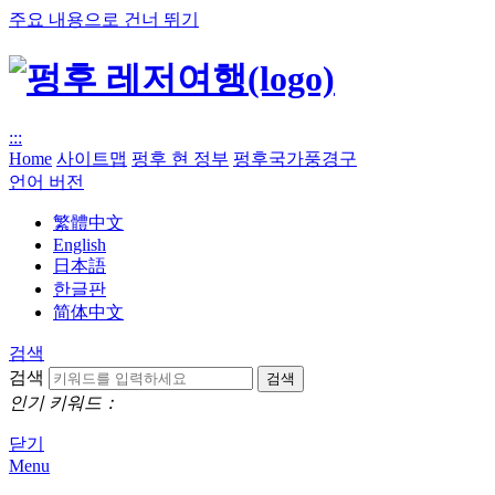
주요 내용으로 건너 뛰기
:::
Home
사이트맵
펑후 현 정부
펑후국가풍경구
언어 버전
繁體中文
English
日本語
한글판
简体中文
검색
검색
인기 키워드：
닫기
Menu