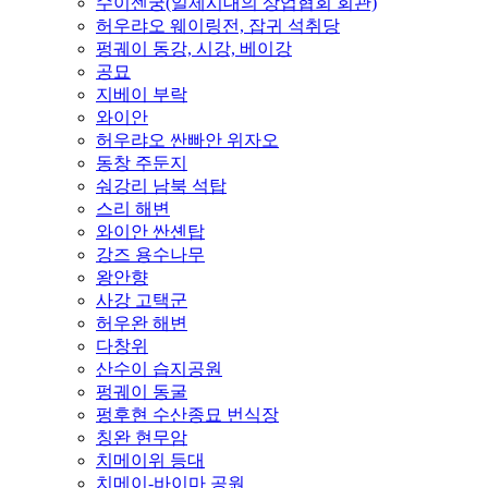
수이센궁(일제시대의 상업협회 회관)
허우랴오 웨이링전, 잡귀 석취당
펑궤이 동강, 시강, 베이강
공묘
지베이 부락
와이안
허우랴오 싼빠안 위자오
동창 주둔지
숴강리 남북 석탑
스리 해변
와이안 싼셴탑
강즈 용수나무
왕안향
사강 고택군
허우완 해변
다창위
산수이 습지공원
펑궤이 동굴
펑후현 수산종묘 번식장
칭완 현무암
치메이위 등대
치메이-바이마 공원