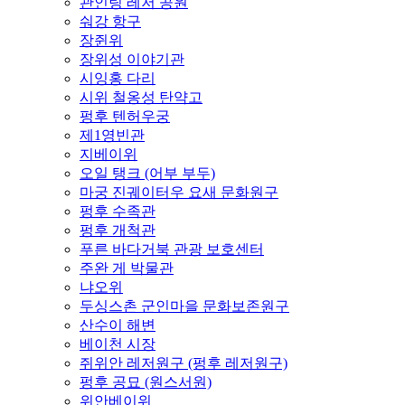
관인팅 레저 공원
숴강 항구
장쥔위
장위성 이야기관
시잉홍 다리
시위 철옹성 탄약고
펑후 텐허우궁
제1영빈관
지베이위
오일 탱크 (어부 부두)
마궁 진궤이터우 요새 문화원구
펑후 수족관
펑후 개척관
푸른 바다거북 관광 보호센터
주완 게 박물관
냐오위
두싱스촌 군인마을 문화보존원구
산수이 해변
베이천 시장
쥐위안 레저원구 (펑후 레저원구)
펑후 공묘 (원스서원)
위안베이위