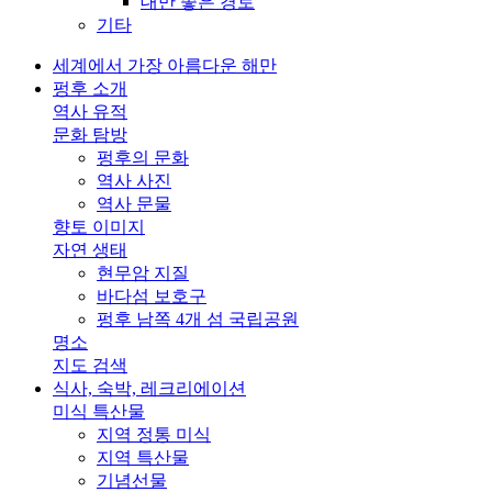
대만 좋은 경로
기타
세계에서 가장 아름다운 해만
펑후 소개
역사 유적
문화 탐방
펑후의 문화
역사 사진
역사 문물
향토 이미지
자연 생태
현무암 지질
바다섬 보호구
펑후 남쪽 4개 섬 국립공원
명소
지도 검색
식사, 숙박, 레크리에이션
미식 특산물
지역 정통 미식
지역 특산물
기념선물