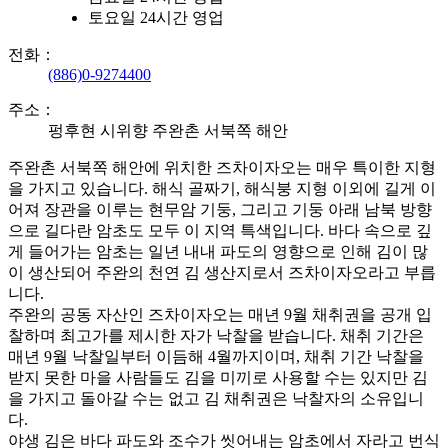
토요일 24시간 영업
전화：
(886)0-9274400
주소：
펑후현 시위향 주완촌 서북쪽 해안
주완촌 서북쪽 해안에 위치한 즈차이자오는 매우 특이한 지형
을 가지고 있습니다. 해식 골짜기, 해식붕 지형 이외에 길게 이
어져 장관을 이루는 현무암 기둥, 그리고 기둥 아래 남북 방향
으로 길다란 암초도 모두 이 지역 특색입니다. 바다 속으로 깊
게 들어가는 암초는 일년 내내 파도의 영향으로 인해 김이 많
이 생산되어 주완의 천연 김 생산지로서 즈차이자오라고 부릅
니다.
주완의 공동 자산인 즈차이자오는 매년 9월 채취권을 공개 입
찰하며 최고가를 제시한 자가 낙찰을 받습니다. 채취 기간은
매년 9월 낙찰일부터 이듬해 4월까지이며, 채취 기간 낙찰을
받지 못한 마을 사람들도 김을 미끼로 사용할 수는 있지만 김
을 가지고 돌아갈 수는 없고 김 채취권은 낙찰자의 소유입니
다.
야생 김은 바다 파도와 조수가 씻어내는 암초에서 자라고 번식