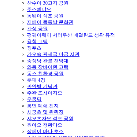
산수이 30고지 공원
주스예먀오
동웨이 석조 공원
지베이 돌통발 문화관
관싱 공원
펑궤이웨이 서터우산 네덜란드 성곽 유적
용청 고택
징푸츠
가오슝 관세국 마궁 지관
중정탕 관르 전망대
와동 장바이완 고택
동스 친환경 공원
촛대 4경
판안방 기념관
주완 즈차이자오
우쿵딩
롱먼 폐쇄 진지
시궁츠 및 완쥔징
샤오츠자오 석조 공원
원아오 청황먀오
장메이 바다 초소