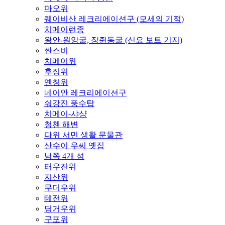
마오위
퀘이비산 레크리에이션구 (모세의 기적)
치메이런종
왕안-원앙굴, 장쥔동굴 (신요 보트 기지)
싼스비
치메이위
후징위
옌칭위
네이안 레크리에이션구
숴강진 풍수탑
치메이-샤샹
청첸 해변
다위 서민 생활 문물관
산수이 우씨 옛집
남쪽 4개 섬
터우진위
지산위
무더우위
테전위
딩거우위
구포위