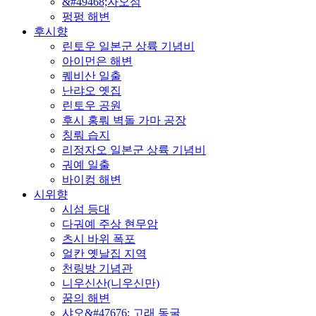
&#49468;자오섬
펑펑 해변
후시향
린토우 일본군 상륙 기념비
아이먼은 해변
퀘비산 일출
난랴오 옛집
린토우 공원
후시 홍뤄 벽돌 가마 공장
칭뤄 습지
리정자오 일본군 상륙 기념비
궈예 일출
바이컹 해변
시위향
시섬 등대
다궈예 주상 현무암
츠시 바위 폭포
얼칸 옛날집 지역
천링방 기념관
니우신산(니우신만)
꿈의 해변
샤오&#47676; 고래 동굴