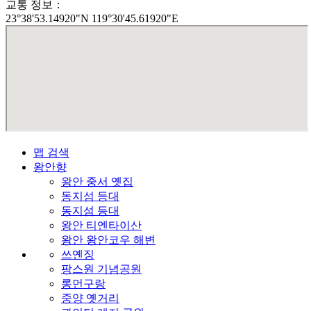
교통 정보：
23°38'53.14920"N 119°30'45.61920"E
맵 검색
왕안향
왕안 중서 옛집
동지섬 등대
동지섬 등대
왕안 티엔타이산
왕안 왕안코우 해변
쓰옌징
팡스원 기념공원
롱먼구랑
중양 옛거리