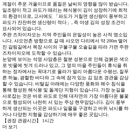
계절이 추운 겨울이므로 품질은 날씨의 영향을 많이 받습니다.
일조량이 적고 파도가 때리는 해식붕이 김이 성장하기에 최적
의 환경이므로, 고서에도 「파도가 거칠면 생산량이 풍부하고
파도가 잔잔하면 생산량이 적다」, 즉 야생 김의 성장 조건이
묘사되어 있습니다.
주완 즈차이자오는 지역 주민들의 은밀성이 높은 사적 명소입
니다. 샤오먼촌 방향으로 갈 때 샤오먼 다리에서 약 200m 떨어
진 갈림길에서 목장 사이의 구불구불 오솔길을 따라 가면 주완
즈차이자오에 도착할 수 있습니다.
눈앞에 보이는 석영 사암층은 철분 성분으로 인해 검붉은 색으
로 빗물에 씻겨 드러나 있고, 그 옆의 마을 주민들이 휴식을 취
하는 정자에서는 꼭대기로 올라가 멀리 아름다운 수평선, 짙푸
른 하늘, 광할한 바다와 그 속에 잠겨 있는 김 암초 경관을 감상
할 수 있습니다. 비탈길 아래에는 다양한 풍화와 해수 침식을
통해 형성된 해식붕 및 돌계단 지형이 있습니다. 가장 눈길을
사로잡는 것은 바로 파도로 인해 대자연의 가장 아름다운 불꽃
으로 형성되어 나란히 서 있는 주상 현무암입니다. 김이 풍부
하게 생산되는 이곳은 파도나 일몰을 구경하고 바위 낚시를 하
거나 다양한 지형을 감상하기에 매우 좋은 곳입니다.
【권장 관광시간】 1시간
더 보기