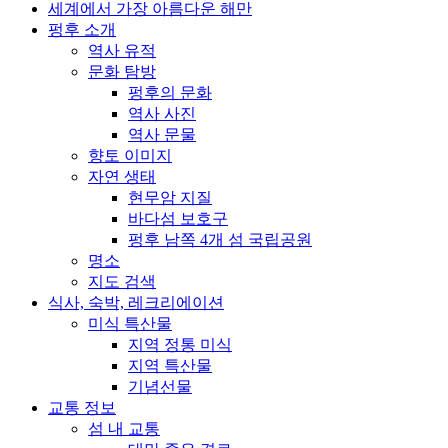
세계에서 가장 아름다운 해만
펑후 소개
역사 유적
문화 탐방
펑후의 문화
역사 사진
역사 문물
향토 이미지
자연 생태
현무암 지질
바다섬 보호구
펑후 남쪽 4개 섬 국립공원
명소
지도 검색
식사, 숙박, 레크리에이션
미식 특산물
지역 정통 미식
지역 특산물
기념선물
교통 정보
섬 내 교통