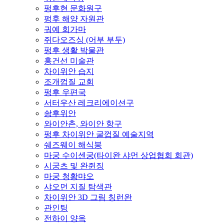
펑후현 문화원구
펑후 해양 자원관
궈예 회가마
쥐다오즈싱 (어부 부두)
펑후 생활 박물관
홍건선 미술관
차이위안 습지
조개껍질 교회
펑후 우편국
서터우산 레크리에이션구
솽후위안
와이안촌, 와이안 항구
펑후 차이위안 굴껍질 예술지역
쉐즈웨이 해식붕
마궁 수이센궁(타이완 샤먼 상업협회 회관)
시궁츠 및 완쥔징
마궁 청황먀오
샤오먼 지질 탐색관
차이위안 3D 그림 칭런완
관인팅
전하이 양옥