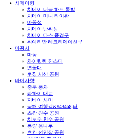
치메이향
치메이 더블 하트 통발
치메이 미니 타이완
마꽁성
치메이 난위성
치메이 다스 풍경구
위예리만 레크리에이션구
마꽁시
마꽁
차이팅란 진스디
연꽃대
후징 시산 공원
바이사향
중툰 풍차
콰하이 대교
지베이 사미
북해 여행객&#49468;터
츠칸 친수 공원
치토우 친수 공원
통량 용나무
츠칸 선인장 공원