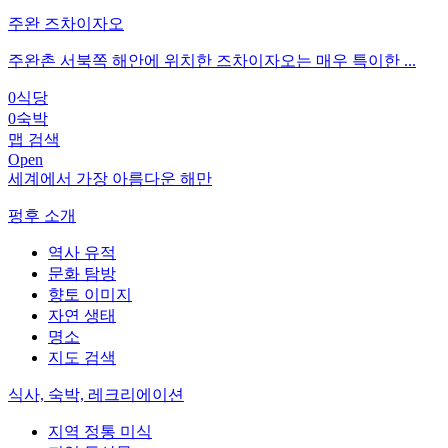
주완 즈차이자오
주완촌 서북쪽 해안에 위치한 즈차이자오는 매우 특이한 ...
0
식당
0
숙박
맵 검색
Open
세계에서 가장 아름다운 해만
펑후 소개
역사 유적
문화 탐방
향토 이미지
자연 생태
명소
지도 검색
식사, 숙박, 레크리에이션
지역 정통 미식