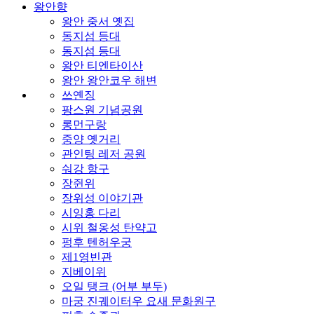
왕안향
왕안 중서 옛집
동지섬 등대
동지섬 등대
왕안 티엔타이산
왕안 왕안코우 해변
쓰옌징
팡스원 기념공원
롱먼구랑
중양 옛거리
관인팅 레저 공원
숴강 항구
장쥔위
장위성 이야기관
시잉홍 다리
시위 철옹성 탄약고
펑후 텐허우궁
제1영빈관
지베이위
오일 탱크 (어부 부두)
마궁 진궤이터우 요새 문화원구