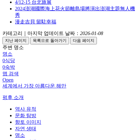
4/12-15 台北旅展
2024澎湖國際海上花火節離島場將演出澎湖主題無人機
秀
漫走吉貝 留駐幸福
카테고리｜마지막 업데이트 날짜：
2026-01-08
주변 명소
명소
0
식당
0
숙박
맵 검색
Open
세계에서 가장 아름다운 해만
펑후 소개
역사 유적
문화 탐방
향토 이미지
자연 생태
명소