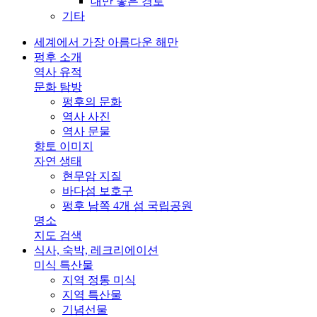
대만 좋은 경로
기타
세계에서 가장 아름다운 해만
펑후 소개
역사 유적
문화 탐방
펑후의 문화
역사 사진
역사 문물
향토 이미지
자연 생태
현무암 지질
바다섬 보호구
펑후 남쪽 4개 섬 국립공원
명소
지도 검색
식사, 숙박, 레크리에이션
미식 특산물
지역 정통 미식
지역 특산물
기념선물