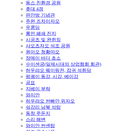
동스 친환경 공원
촛대 4경
판안방 기념관
주완 즈차이자오
우쿵딩
롱먼 폐쇄 진지
시궁츠 및 완쥔징
샤오츠자오 석조 공원
원아오 청황먀오
장메이 바다 초소
수이센궁(일제시대의 상업협회 회관)
허우랴오 웨이링전, 잡귀 석취당
펑궤이 동강, 시강, 베이강
공묘
지베이 부락
와이안
허우랴오 싼빠안 위자오
숴강리 남북 석탑
동창 주둔지
스리 해변
와이안 싼셴탑