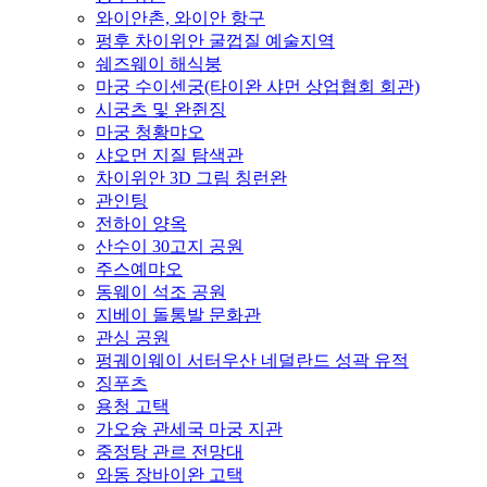
와이안촌, 와이안 항구
펑후 차이위안 굴껍질 예술지역
쉐즈웨이 해식붕
마궁 수이센궁(타이완 샤먼 상업협회 회관)
시궁츠 및 완쥔징
마궁 청황먀오
샤오먼 지질 탐색관
차이위안 3D 그림 칭런완
관인팅
전하이 양옥
산수이 30고지 공원
주스예먀오
동웨이 석조 공원
지베이 돌통발 문화관
관싱 공원
펑궤이웨이 서터우산 네덜란드 성곽 유적
징푸츠
용청 고택
가오슝 관세국 마궁 지관
중정탕 관르 전망대
와동 장바이완 고택