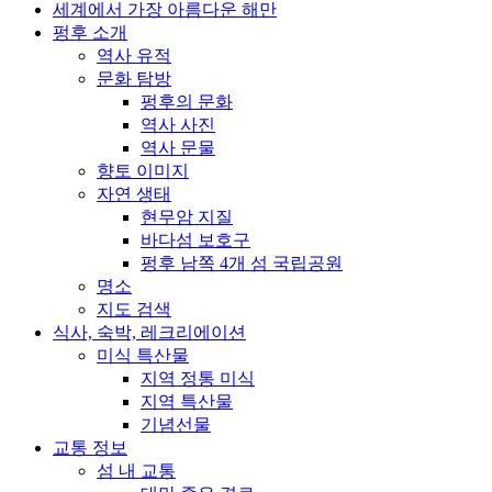
세계에서 가장 아름다운 해만
펑후 소개
역사 유적
문화 탐방
펑후의 문화
역사 사진
역사 문물
향토 이미지
자연 생태
현무암 지질
바다섬 보호구
펑후 남쪽 4개 섬 국립공원
명소
지도 검색
식사, 숙박, 레크리에이션
미식 특산물
지역 정통 미식
지역 특산물
기념선물
교통 정보
섬 내 교통