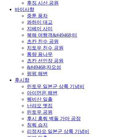
후징 시산 공원
바이사향
중툰 풍차
콰하이 대교
지베이 사미
북해 여행객&#49468;터
츠칸 친수 공원
치토우 친수 공원
통량 용나무
츠칸 선인장 공원
&#49468;자오섬
펑펑 해변
후시향
린토우 일본군 상륙 기념비
아이먼은 해변
퀘비산 일출
난랴오 옛집
린토우 공원
후시 홍뤄 벽돌 가마 공장
칭뤄 습지
리정자오 일본군 상륙 기념비