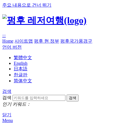
주요 내용으로 건너 뛰기
:::
Home
사이트맵
펑후 현 정부
펑후국가풍경구
언어 버전
繁體中文
English
日本語
한글판
简体中文
검색
검색
인기 키워드：
닫기
Menu