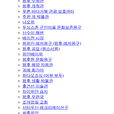
펑후 수족관
펑후 개척관
푸른 바다거북 관광 보호센터
주완 게 박물관
냐오위
두싱스촌 군인마을 문화보존원구
산수이 해변
베이천 시장
쥐위안 레저원구 (펑후 레저원구)
펑후 공묘 (원스서원)
위안베이위
펑후현 문화원구
펑후 해양 자원관
궈예 회가마
쥐다오즈싱 (어부 부두)
펑후 생활 박물관
홍건선 미술관
차이위안 습지
펑후 우편국
조개껍질 교회
서터우산 레크리에이션구
솽후위안