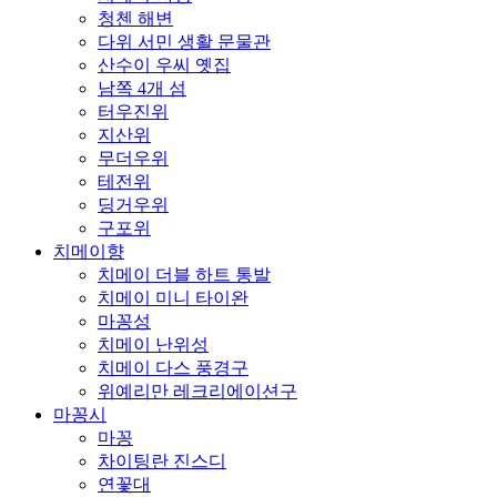
청첸 해변
다위 서민 생활 문물관
산수이 우씨 옛집
남쪽 4개 섬
터우진위
지산위
무더우위
테전위
딩거우위
구포위
치메이향
치메이 더블 하트 통발
치메이 미니 타이완
마꽁성
치메이 난위성
치메이 다스 풍경구
위예리만 레크리에이션구
마꽁시
마꽁
차이팅란 진스디
연꽃대