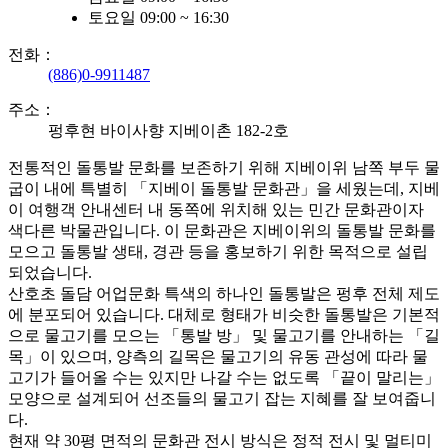
토요일 09:00 ~ 16:30
전화：
(886)0-9911487
주소：
펑후현 바이사향 지베이촌 182-2호
전통적인 돌통발 문화를 보존하기 위해 지베이위 남쪽 부두 물
굽이 내에 특별히 「지베이 돌통발 문화관」을 세웠는데, 지베
이 여행객 안내센터 내 동쪽에 위치해 있는 민간 문화관이자
색다른 박물관입니다. 이 문화관은 지베이위의 돌통발 문화를
모으고 돌통발 생태, 경관 등을 홍보하기 위한 목적으로 설립
되었습니다.
산호초 돌담 어업문화 특색의 하나인 돌통발은 펑후 전체 제도
에 분포되어 있습니다. 대체로 형태가 비슷한 돌통발은 기본적
으로 물고기를 모으는 「통발 방」 및 물고기를 안내하는 「길
목」이 있으며, 양측의 길목은 물고기의 유동 관성에 따라 물
고기가 들어올 수는 있지만 나갈 수는 없도록 「끝이 말리는」
모양으로 설계되어 선조들의 물고기 잡는 지혜를 잘 보여줍니
다.
현재 약 30평 면적의 문화관 전시 방식은 정적 전시 및 멀티미