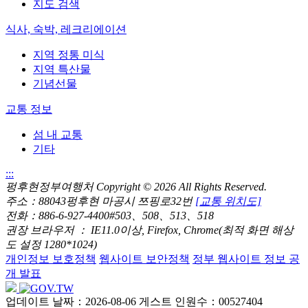
지도 검색
식사, 숙박, 레크리에이션
지역 정통 미식
지역 특산물
기념선물
교통 정보
섬 내 교통
기타
:::
펑후현정부여행처 Copyright
© 2026 All Rights Reserved.
주소：88043펑후현 마공시 쯔핑로32번
[교통 위치도]
전화：886-6-927-4400#503、508、513、518
권장 브라우저 ： IE11.0이상, Firefox, Chrome(최적 화면 해상
도 설정 1280*1024)
개인정보 보호정책
웹사이트 보안정책
정부 웹사이트 정보 공
개 발표
업데이트 날짜：2026-08-06
게스트 인원수：00527404