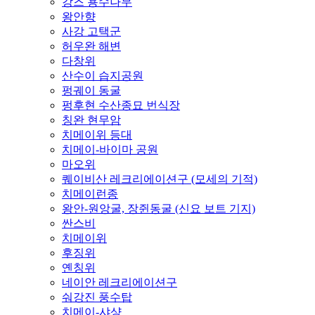
강즈 용수나무
왕안향
사강 고택군
허우완 해변
다창위
산수이 습지공원
펑궤이 동굴
펑후현 수산종묘 번식장
칭완 현무암
치메이위 등대
치메이-바이마 공원
마오위
퀘이비산 레크리에이션구 (모세의 기적)
치메이런종
왕안-원앙굴, 장쥔동굴 (신요 보트 기지)
싼스비
치메이위
후징위
옌칭위
네이안 레크리에이션구
숴강진 풍수탑
치메이-샤샹