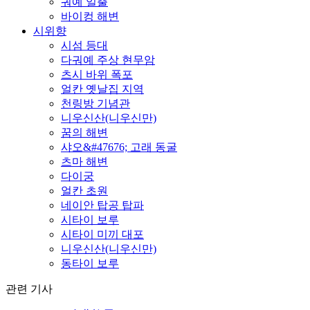
궈예 일출
바이컹 해변
시위향
시섬 등대
다궈예 주상 현무암
츠시 바위 폭포
얼칸 옛날집 지역
천링방 기념관
니우신산(니우신만)
꿈의 해변
샤오&#47676; 고래 동굴
츠마 해변
다이궁
얼칸 초원
네이안 탑공 탑파
시타이 보루
시타이 미끼 대포
니우신산(니우신만)
동타이 보루
관련 기사