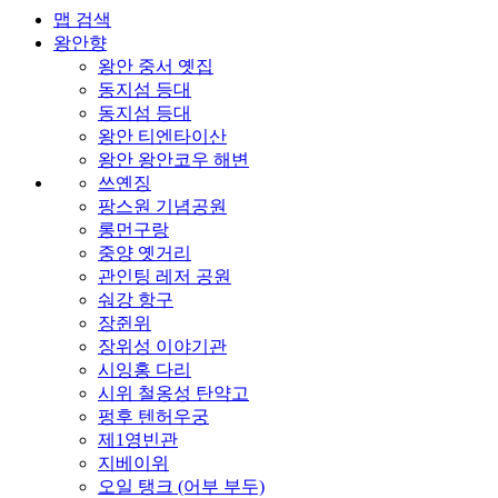
맵 검색
왕안향
왕안 중서 옛집
동지섬 등대
동지섬 등대
왕안 티엔타이산
왕안 왕안코우 해변
쓰옌징
팡스원 기념공원
롱먼구랑
중양 옛거리
관인팅 레저 공원
숴강 항구
장쥔위
장위성 이야기관
시잉홍 다리
시위 철옹성 탄약고
펑후 텐허우궁
제1영빈관
지베이위
오일 탱크 (어부 부두)