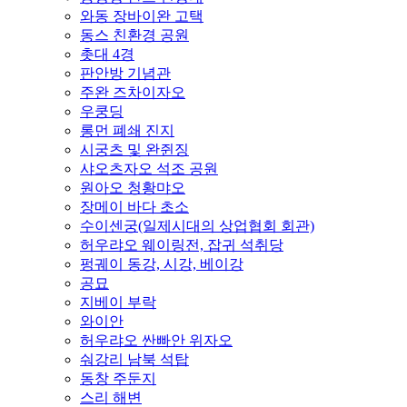
와동 장바이완 고택
동스 친환경 공원
촛대 4경
판안방 기념관
주완 즈차이자오
우쿵딩
롱먼 폐쇄 진지
시궁츠 및 완쥔징
샤오츠자오 석조 공원
원아오 청황먀오
장메이 바다 초소
수이센궁(일제시대의 상업협회 회관)
허우랴오 웨이링전, 잡귀 석취당
펑궤이 동강, 시강, 베이강
공묘
지베이 부락
와이안
허우랴오 싼빠안 위자오
숴강리 남북 석탑
동창 주둔지
스리 해변