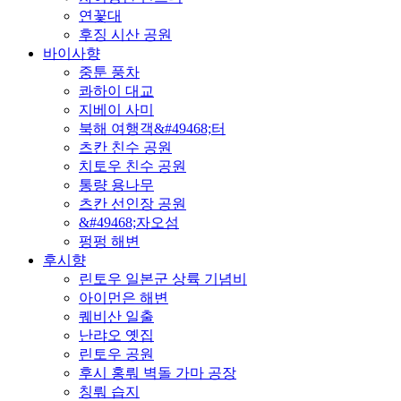
연꽃대
후징 시산 공원
바이사향
중툰 풍차
콰하이 대교
지베이 사미
북해 여행객&#49468;터
츠칸 친수 공원
치토우 친수 공원
통량 용나무
츠칸 선인장 공원
&#49468;자오섬
펑펑 해변
후시향
린토우 일본군 상륙 기념비
아이먼은 해변
퀘비산 일출
난랴오 옛집
린토우 공원
후시 홍뤄 벽돌 가마 공장
칭뤄 습지