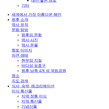
대만 좋은 경로
기타
세계에서 가장 아름다운 해만
펑후 소개
역사 유적
문화 탐방
펑후의 문화
역사 사진
역사 문물
향토 이미지
자연 생태
현무암 지질
바다섬 보호구
펑후 남쪽 4개 섬 국립공원
명소
지도 검색
식사, 숙박, 레크리에이션
미식 특산물
지역 정통 미식
지역 특산물
기념선물