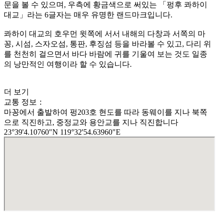
문을 볼 수 있으며, 우측에 황금색으로 써있는 「펑후 콰하이
대교」라는 6글자는 매우 유명한 랜드마크입니다.
콰하이 대교의 호우먼 윗쪽에 서서 내해의 다창과 서쪽의 마
꽁, 시섬, 스자오섬, 통판, 후징섬 등을 바라볼 수 있고, 다리 위
를 천천히 걸으면서 바다 바람에 귀를 기울여 보는 것도 일종
의 낭만적인 여행이라 할 수 있습니다.
더 보기
교통 정보：
마꽁에서 출발하여 펑203호 현도를 따라 동웨이를 지나 북쪽
으로 직진하고, 중정교와 용안교를 지나 직진합니다
23°39'4.10760"N 119°32'54.63960"E