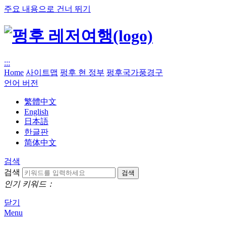
주요 내용으로 건너 뛰기
:::
Home
사이트맵
펑후 현 정부
펑후국가풍경구
언어 버전
繁體中文
English
日本語
한글판
简体中文
검색
검색
인기 키워드：
닫기
Menu