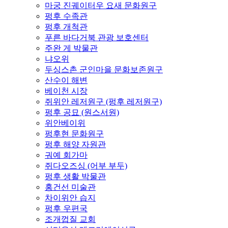
마궁 진궤이터우 요새 문화원구
펑후 수족관
펑후 개척관
푸른 바다거북 관광 보호센터
주완 게 박물관
냐오위
두싱스촌 군인마을 문화보존원구
산수이 해변
베이천 시장
쥐위안 레저원구 (펑후 레저원구)
펑후 공묘 (원스서원)
위안베이위
펑후현 문화원구
펑후 해양 자원관
궈예 회가마
쥐다오즈싱 (어부 부두)
펑후 생활 박물관
홍건선 미술관
차이위안 습지
펑후 우편국
조개껍질 교회