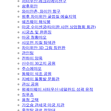
서터우산 레크리에이션구
솽후위안
와이안촌, 와이안 항구
펑후 차이위안 굴껍질 예술지역
쉐즈웨이 해식붕
마궁 수이센궁(타이완 샤먼 상업협회 회관)
시궁츠 및 완쥔징
마궁 청황먀오
샤오먼 지질 탐색관
차이위안 3D 그림 칭런완
관인팅
전하이 양옥
산수이 30고지 공원
주스예먀오
동웨이 석조 공원
지베이 돌통발 문화관
관싱 공원
펑궤이웨이 서터우산 네덜란드 성곽 유적
징푸츠
용청 고택
가오슝 관세국 마궁 지관
중정탕 관르 전망대