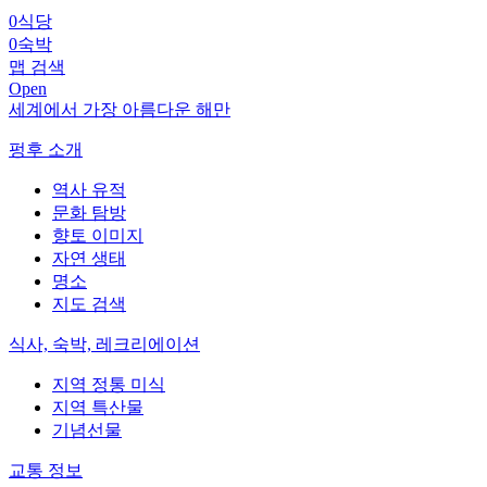
0
식당
0
숙박
맵 검색
Open
세계에서 가장 아름다운 해만
펑후 소개
역사 유적
문화 탐방
향토 이미지
자연 생태
명소
지도 검색
식사, 숙박, 레크리에이션
지역 정통 미식
지역 특산물
기념선물
교통 정보