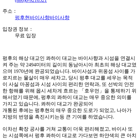
(886)0-9216521
주소：
펑후현바이사향바이사향
입장권 정보：
무료 입장
펑후의 해상 대교인 콰하이 대교는 바이사향과 시섬을 연결시
켜 주는 약 2494미터의 길이의 동남아시아 최초의 해상 대교였
으며 1970년에 완공되었습니다. 바이사섬과 위옹섬 사이를 가
로지르는 물살이 매우 세차고, 당시 펑후 대교를 세우는 목적
이 사실 마꽁섬과 시섬 사이의 편리한 연락과, 또 선박의 안전
한 항해를 위해 몹시 세차게 흐르는 「호우먼」을 통제하기 위
해서였기 때문에, 펑후의 콰하이 대교는 매우 중요한 의미를
가지고 있습니다. 콰하이 대교가 완공되어
개통된 후에는 펑후현의 매우 중요한 도로가 되었고, 나아가
지방의 번영을 촉진시키는등 큰 기여를 하였습니다.
이차선 확장 공사를 거쳐 교통이 더욱 편리해졌고, 바이사 또
는 시섬쪽에서 펑후 콰하이 대교로 가다보면 하얀색의 큰 아치