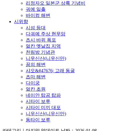
리정자오 일본군 상륙 기념비
궈예 일출
바이컹 해변
시위향
시섬 등대
다궈예 주상 현무암
츠시 바위 폭포
얼칸 옛날집 지역
천링방 기념관
니우신산(니우신만)
꿈의 해변
샤오&#47676; 고래 동굴
츠마 해변
다이궁
얼칸 초원
네이안 탑공 탑파
시타이 보루
시타이 미끼 대포
니우신산(니우신만)
동타이 보루
카테고리｜마지막 업데이트 날짜：
2026-01-08