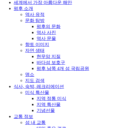
세계에서 가장 아름다운 해만
펑후 소개
역사 유적
문화 탐방
펑후의 문화
역사 사진
역사 문물
향토 이미지
자연 생태
현무암 지질
바다섬 보호구
펑후 남쪽 4개 섬 국립공원
명소
지도 검색
식사, 숙박, 레크리에이션
미식 특산물
지역 정통 미식
지역 특산물
기념선물
교통 정보
섬 내 교통