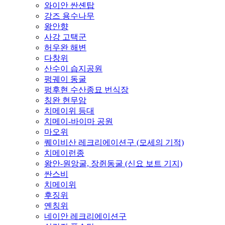
와이안 싼셴탑
강즈 용수나무
왕안향
사강 고택군
허우완 해변
다창위
산수이 습지공원
펑궤이 동굴
펑후현 수산종묘 번식장
칭완 현무암
치메이위 등대
치메이-바이마 공원
마오위
퀘이비산 레크리에이션구 (모세의 기적)
치메이런종
왕안-원앙굴, 장쥔동굴 (신요 보트 기지)
싼스비
치메이위
후징위
옌칭위
네이안 레크리에이션구