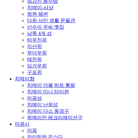
숴강진 풍수탑
치메이-샤샹
청첸 해변
다위 서민 생활 문물관
산수이 우씨 옛집
남쪽 4개 섬
터우진위
지산위
무더우위
테전위
딩거우위
구포위
치메이향
치메이 더블 하트 통발
치메이 미니 타이완
마꽁성
치메이 난위성
치메이 다스 풍경구
위예리만 레크리에이션구
마꽁시
마꽁
차이팅란 진스디