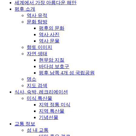
세계에서 가장 아름다운 해만
펑후 소개
역사 유적
문화 탐방
펑후의 문화
역사 사진
역사 문물
향토 이미지
자연 생태
현무암 지질
바다섬 보호구
펑후 남쪽 4개 섬 국립공원
명소
지도 검색
식사, 숙박, 레크리에이션
미식 특산물
지역 정통 미식
지역 특산물
기념선물
교통 정보
섬 내 교통