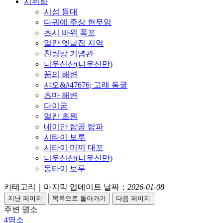
시위향
시섬 등대
다궈예 주상 현무암
츠시 바위 폭포
얼칸 옛날집 지역
천링방 기념관
니우신산(니우신만)
꿈의 해변
샤오&#47676; 고래 동굴
츠마 해변
다이궁
얼칸 초원
네이안 탑공 탑파
시타이 보루
시타이 미끼 대포
니우신산(니우신만)
동타이 보루
카테고리｜마지막 업데이트 날짜：
2026-01-08
주변 명소
4
명소