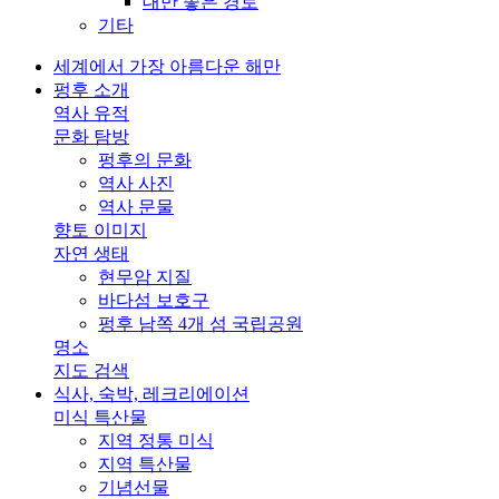
대만 좋은 경로
기타
세계에서 가장 아름다운 해만
펑후 소개
역사 유적
문화 탐방
펑후의 문화
역사 사진
역사 문물
향토 이미지
자연 생태
현무암 지질
바다섬 보호구
펑후 남쪽 4개 섬 국립공원
명소
지도 검색
식사, 숙박, 레크리에이션
미식 특산물
지역 정통 미식
지역 특산물
기념선물