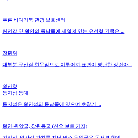
푸른 바다거북 관광 보호센터
탄먼강 옆 왕안의 동남쪽에 세워져 있는 유선형 건물은 ...
장쥔위
대부분 규산질 현무암으로 이루어져 표면이 평탄한 장쥔아...
왕안향
동지섬 등대
동지섬은 왕안섬의 동남쪽에 있으며 초창기 ...
왕안-원앙굴, 장쥔동굴 (신요 보트 기지)
지리적, 역사적 가치를 지닌 명소 원앙굴은 동서 방향의...