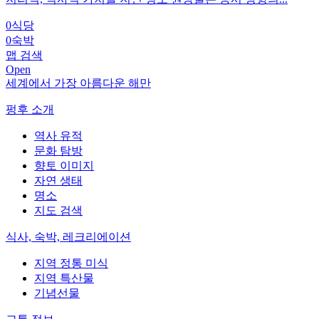
0
식당
0
숙박
맵 검색
Open
세계에서 가장 아름다운 해만
펑후 소개
역사 유적
문화 탐방
향토 이미지
자연 생태
명소
지도 검색
식사, 숙박, 레크리에이션
지역 정통 미식
지역 특산물
기념선물