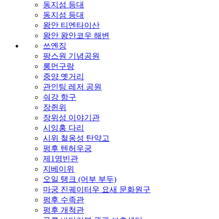
동지섬 등대
동지섬 등대
왕안 티엔타이산
왕안 왕안코우 해변
쓰옌징
팡스원 기념공원
롱먼구랑
중양 옛거리
관인팅 레저 공원
숴강 항구
장쥔위
장위성 이야기관
시잉홍 다리
시위 철옹성 탄약고
펑후 텐허우궁
제1영빈관
지베이위
오일 탱크 (어부 부두)
마궁 진궤이터우 요새 문화원구
펑후 수족관
펑후 개척관