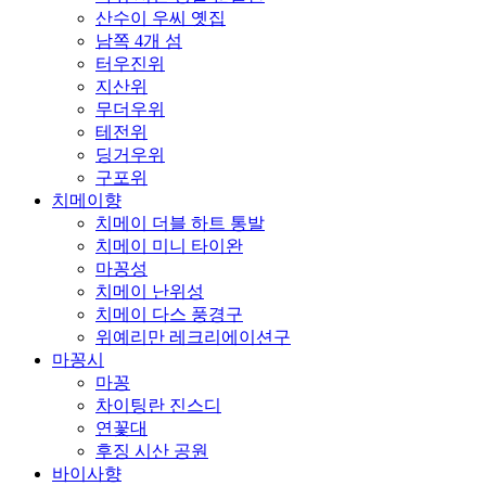
산수이 우씨 옛집
남쪽 4개 섬
터우진위
지산위
무더우위
테전위
딩거우위
구포위
치메이향
치메이 더블 하트 통발
치메이 미니 타이완
마꽁성
치메이 난위성
치메이 다스 풍경구
위예리만 레크리에이션구
마꽁시
마꽁
차이팅란 진스디
연꽃대
후징 시산 공원
바이사향