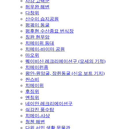
사강 고택군
허우완 해변
다창위
산수이 습지공원
펑궤이 동굴
펑후현 수산종묘 번식장
칭완 현무암
치메이위 등대
치메이-바이마 공원
마오위
퀘이비산 레크리에이션구 (모세의 기적)
치메이런종
왕안-원앙굴, 장쥔동굴 (신요 보트 기지)
싼스비
치메이위
후징위
옌칭위
네이안 레크리에이션구
숴강진 풍수탑
치메이-샤샹
청첸 해변
다위 서민 생활 문물관