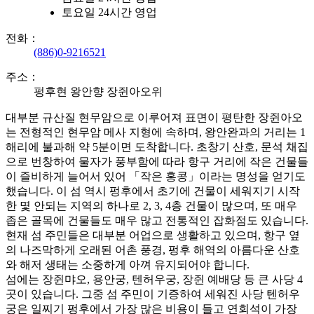
토요일 24시간 영업
전화：
(886)0-9216521
주소：
펑후현 왕안향 장쥔아오위
대부분 규산질 현무암으로 이루어져 표면이 평탄한 장쥔아오
는 전형적인 현무암 메사 지형에 속하며, 왕안완과의 거리는 1
해리에 불과해 약 5분이면 도착합니다. 초창기 산호, 문석 채집
으로 번창하여 물자가 풍부함에 따라 항구 거리에 작은 건물들
이 즐비하게 늘어서 있어 「작은 홍콩」이라는 명성을 얻기도
했습니다. 이 섬 역시 펑후에서 초기에 건물이 세워지기 시작
한 몇 안되는 지역의 하나로 2, 3, 4층 건물이 많으며, 또 매우
좁은 골목에 건물들도 매우 많고 전통적인 잡화점도 있습니다.
현재 섬 주민들은 대부분 어업으로 생활하고 있으며, 항구 옆
의 나즈막하게 오래된 어촌 풍경, 펑후 해역의 아름다운 산호
와 해저 생태는 소중하게 아껴 유지되어야 합니다.
섬에는 장쥔먀오, 용안궁, 텐허우궁, 장쥔 예배당 등 큰 사당 4
곳이 있습니다. 그중 섬 주민이 기증하여 세워진 사당 텐허우
궁은 일찌기 펑후에서 가장 많은 비용이 들고 연회석이 가장