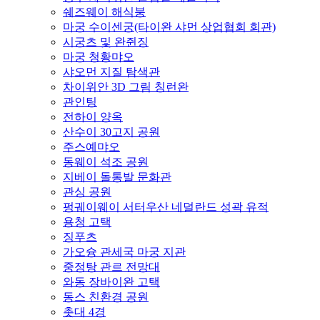
쉐즈웨이 해식붕
마궁 수이센궁(타이완 샤먼 상업협회 회관)
시궁츠 및 완쥔징
마궁 청황먀오
샤오먼 지질 탐색관
차이위안 3D 그림 칭런완
관인팅
전하이 양옥
산수이 30고지 공원
주스예먀오
동웨이 석조 공원
지베이 돌통발 문화관
관싱 공원
펑궤이웨이 서터우산 네덜란드 성곽 유적
용청 고택
징푸츠
가오슝 관세국 마궁 지관
중정탕 관르 전망대
와동 장바이완 고택
동스 친환경 공원
촛대 4경