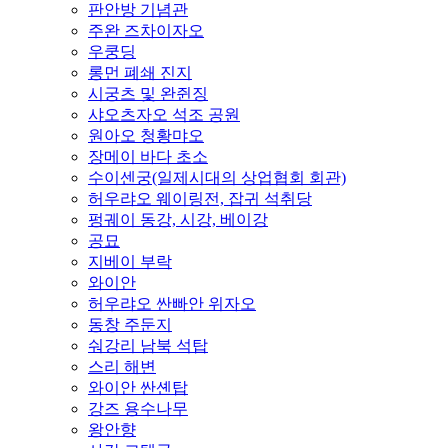
판안방 기념관
주완 즈차이자오
우쿵딩
롱먼 폐쇄 진지
시궁츠 및 완쥔징
샤오츠자오 석조 공원
원아오 청황먀오
장메이 바다 초소
수이센궁(일제시대의 상업협회 회관)
허우랴오 웨이링전, 잡귀 석취당
펑궤이 동강, 시강, 베이강
공묘
지베이 부락
와이안
허우랴오 싼빠안 위자오
동창 주둔지
숴강리 남북 석탑
스리 해변
와이안 싼셴탑
강즈 용수나무
왕안향