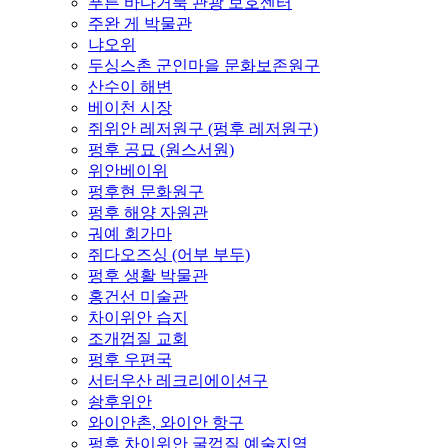
푸른 바다거북 관광 보호센터
주완 게 박물관
냐오위
두싱스촌 군인마을 문화보존원구
산수이 해변
베이천 시장
쥐위안 레저원구 (펑후 레저원구)
펑후 공묘 (원스서원)
위안베이위
펑후현 문화원구
펑후 해양 자원관
궈예 회가마
쥐다오즈싱 (어부 부두)
펑후 생활 박물관
홍건선 미술관
차이위안 습지
조개껍질 교회
펑후 우편국
서터우산 레크리에이션구
솽후위안
와이안촌, 와이안 항구
펑후 차이위안 굴껍질 예술지역