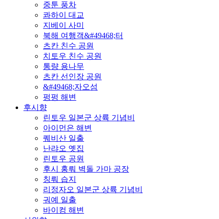
중툰 풍차
콰하이 대교
지베이 사미
북해 여행객&#49468;터
츠칸 친수 공원
치토우 친수 공원
통량 용나무
츠칸 선인장 공원
&#49468;자오섬
펑펑 해변
후시향
린토우 일본군 상륙 기념비
아이먼은 해변
퀘비산 일출
난랴오 옛집
린토우 공원
후시 홍뤄 벽돌 가마 공장
칭뤄 습지
리정자오 일본군 상륙 기념비
궈예 일출
바이컹 해변