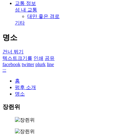
교통 정보
섬 내 교통
대만 좋은 경로
기타
명소
건너 뛰기
텍스트크기를
인쇄
공유
facebook
twitter
plurk
line
:::
홈
펑후 소개
명소
장쥔위