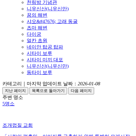
천링방 기념관
니우신산(니우신만)
꿈의 해변
샤오&#47676; 고래 동굴
츠마 해변
다이궁
얼칸 초원
네이안 탑공 탑파
시타이 보루
시타이 미끼 대포
니우신산(니우신만)
동타이 보루
카테고리｜마지막 업데이트 날짜：
2026-01-08
주변 명소
5
명소
조개껍질 교회