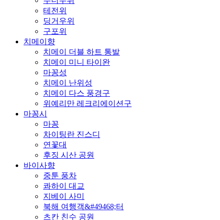
무더우위
테전위
딩거우위
구포위
치메이향
치메이 더블 하트 통발
치메이 미니 타이완
마꽁성
치메이 난위성
치메이 다스 풍경구
위예리만 레크리에이션구
마꽁시
마꽁
차이팅란 진스디
연꽃대
후징 시산 공원
바이사향
중툰 풍차
콰하이 대교
지베이 사미
북해 여행객&#49468;터
츠칸 친수 공원