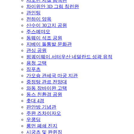
샤오먼 지질 탐색관
차이위안 3D 그림 칭런완
관인팅
전하이 양옥
산수이 30고지 공원
주스예먀오
동웨이 석조 공원
지베이 돌통발 문화관
관싱 공원
펑궤이웨이 서터우산 네덜란드 성곽 유적
용청 고택
징푸츠
가오슝 관세국 마궁 지관
중정탕 관르 전망대
와동 장바이완 고택
동스 친환경 공원
촛대 4경
판안방 기념관
주완 즈차이자오
우쿵딩
롱먼 폐쇄 진지
시궁츠 및 완쥔징