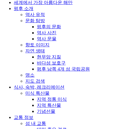
세계에서 가장 아름다운 해만
펑후 소개
역사 유적
문화 탐방
펑후의 문화
역사 사진
역사 문물
향토 이미지
자연 생태
현무암 지질
바다섬 보호구
펑후 남쪽 4개 섬 국립공원
명소
지도 검색
식사, 숙박, 레크리에이션
미식 특산물
지역 정통 미식
지역 특산물
기념선물
교통 정보
섬 내 교통