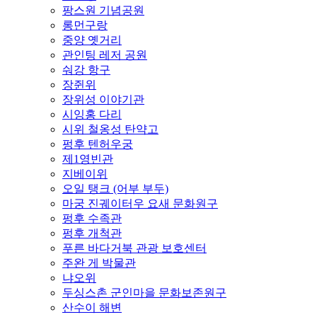
팡스원 기념공원
롱먼구랑
중양 옛거리
관인팅 레저 공원
숴강 항구
장쥔위
장위성 이야기관
시잉홍 다리
시위 철옹성 탄약고
펑후 텐허우궁
제1영빈관
지베이위
오일 탱크 (어부 부두)
마궁 진궤이터우 요새 문화원구
펑후 수족관
펑후 개척관
푸른 바다거북 관광 보호센터
주완 게 박물관
냐오위
두싱스촌 군인마을 문화보존원구
산수이 해변