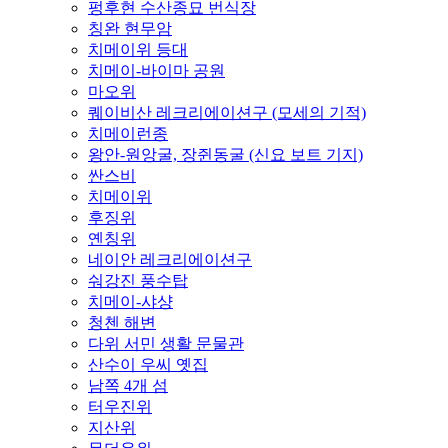
펑후현 수산종묘 번식장
칭완 현무암
치메이위 등대
치메이-바이마 공원
마오위
퀘이비산 레크리에이션구 (모세의 기적)
치메이런종
왕안-원앙굴, 장쥔동굴 (신요 보트 기지)
싼스비
치메이위
후징위
옌칭위
네이안 레크리에이션구
숴강진 풍수탑
치메이-샤샹
청첸 해변
다위 서민 생활 문물관
산수이 우씨 옛집
남쪽 4개 섬
터우진위
지산위