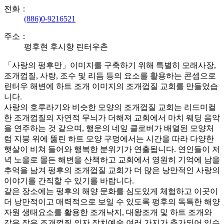
전화：
(886)0-9216521
주소：
펑후현 후시향 린터우촌
「사랑의 펑후만」이미지를 구축하기 위해 특별히 모래사장,
조개껍질, 사랑, 조수 및 리듬 등의 요소를 활용하는 콘셉으로
린터우 해변에 하트 조개 이미지의 조개껍질 교회를 만들었습
니다.
사랑의 호루라기와 비슷한 모양의 조개껍질 교회는 리드미컬
한 조개껍질의 자연적 무늬가 더해져 교회에서 마치 웨딩 음악
을 연주하는 것 같으며, 행운의 네잎 클로버가 배열된 모양처
럼 지붕 위에 뚫린 하트 모양 구멍에서는 시간을 따라 다양한
햇살이 비쳐 들어와 행복한 분위기가 연출됩니다. 연인들이 저
녁 노을로 몰든 해변을 산책하고 교회에서 영원히 기억에 남을
추억을 남겨 펑후의 조개껍질 교회가 더 많은 낭만적인 사랑의
이야기를 간직할 수 있기를 바랍니다.
같은 장소에는 펑후의 해양 문화를 심도있게 체험하고 이곳이
더 낭만적이고 매력적으로 보일 수 있도록 펑후의 독특한 해양
자원 생태요소를 활용한 조개낙지, 대왕조개 및 하트 조개와
같은 작은 조개껍질 의자 장치예술 여러 가지가 추가되어 있습