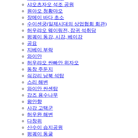
샤오츠자오 석조 공원
원아오 청황먀오
장메이 바다 초소
수이센궁(일제시대의 상업협회 회관)
허우랴오 웨이링전, 잡귀 석취당
펑궤이 동강, 시강, 베이강
공묘
지베이 부락
와이안
허우랴오 싼빠안 위자오
동창 주둔지
숴강리 남북 석탑
스리 해변
와이안 싼셴탑
강즈 용수나무
왕안향
사강 고택군
허우완 해변
다창위
산수이 습지공원
펑궤이 동굴