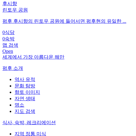
후시향
린토우 공원
펑후 후시향의 린토우 공원에 들어서면 펑후현의 유일한 ...
0
식당
0
숙박
맵 검색
Open
세계에서 가장 아름다운 해만
펑후 소개
역사 유적
문화 탐방
향토 이미지
자연 생태
명소
지도 검색
식사, 숙박, 레크리에이션
지역 정통 미식