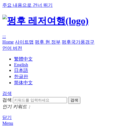
주요 내용으로 건너 뛰기
:::
Home
사이트맵
펑후 현 정부
펑후국가풍경구
언어 버전
繁體中文
English
日本語
한글판
简体中文
검색
검색
인기 키워드：
닫기
Menu