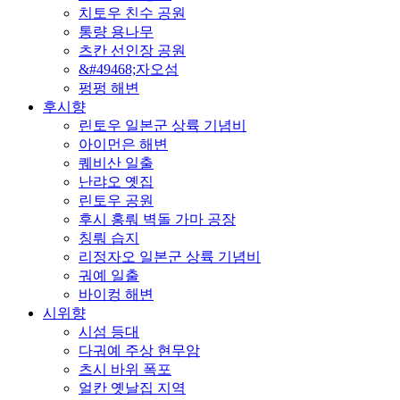
치토우 친수 공원
통량 용나무
츠칸 선인장 공원
&#49468;자오섬
펑펑 해변
후시향
린토우 일본군 상륙 기념비
아이먼은 해변
퀘비산 일출
난랴오 옛집
린토우 공원
후시 홍뤄 벽돌 가마 공장
칭뤄 습지
리정자오 일본군 상륙 기념비
궈예 일출
바이컹 해변
시위향
시섬 등대
다궈예 주상 현무암
츠시 바위 폭포
얼칸 옛날집 지역