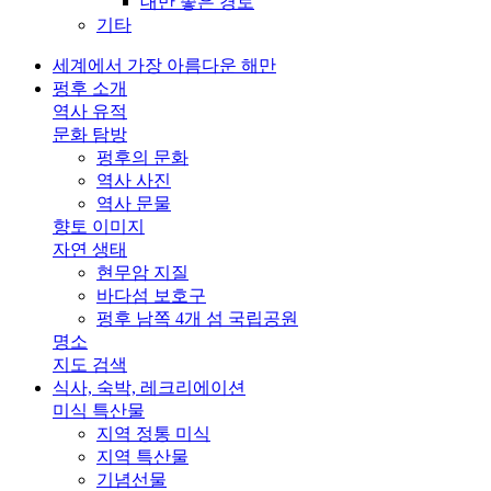
대만 좋은 경로
기타
세계에서 가장 아름다운 해만
펑후 소개
역사 유적
문화 탐방
펑후의 문화
역사 사진
역사 문물
향토 이미지
자연 생태
현무암 지질
바다섬 보호구
펑후 남쪽 4개 섬 국립공원
명소
지도 검색
식사, 숙박, 레크리에이션
미식 특산물
지역 정통 미식
지역 특산물
기념선물