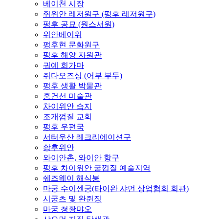
베이천 시장
쥐위안 레저원구 (펑후 레저원구)
펑후 공묘 (원스서원)
위안베이위
펑후현 문화원구
펑후 해양 자원관
궈예 회가마
쥐다오즈싱 (어부 부두)
펑후 생활 박물관
홍건선 미술관
차이위안 습지
조개껍질 교회
펑후 우편국
서터우산 레크리에이션구
솽후위안
와이안촌, 와이안 항구
펑후 차이위안 굴껍질 예술지역
쉐즈웨이 해식붕
마궁 수이센궁(타이완 샤먼 상업협회 회관)
시궁츠 및 완쥔징
마궁 청황먀오