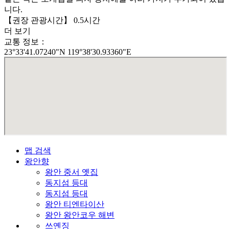
니다.
【권장 관광시간】 0.5시간
더 보기
교통 정보：
23°33'41.07240"N 119°38'30.93360"E
맵 검색
왕안향
왕안 중서 옛집
동지섬 등대
동지섬 등대
왕안 티엔타이산
왕안 왕안코우 해변
쓰옌징