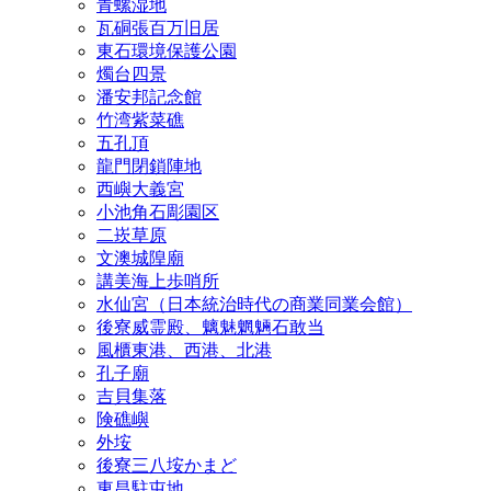
青螺湿地
瓦硐張百万旧居
東石環境保護公園
燭台四景
潘安邦記念館
竹湾紫菜礁
五孔頂
龍門閉鎖陣地
西嶼大義宮
小池角石彫園区
二崁草原
文澳城隍廟
講美海上歩哨所
水仙宮（日本統治時代の商業同業会館）
後寮威霊殿、魑魅魍魎石敢当
風櫃東港、西港、北港
孔子廟
吉貝集落
険礁嶼
外垵
後寮三八垵かまど
東昌駐屯地