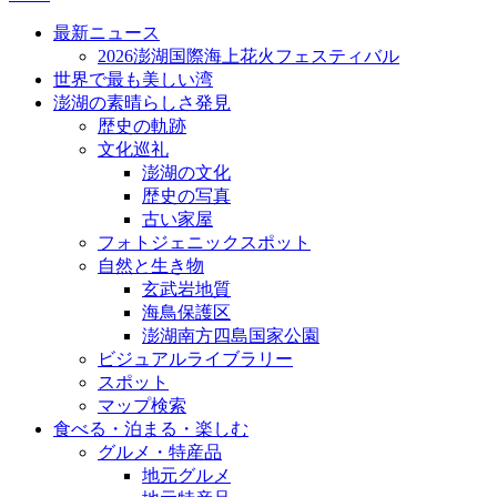
最新ニュース
2026澎湖国際海上花火フェスティバル
世界で最も美しい湾
澎湖の素晴らしさ発見
歴史の軌跡
文化巡礼
澎湖の文化
歴史の写真
古い家屋
フォトジェニックスポット
自然と生き物
玄武岩地質
海鳥保護区
澎湖南方四島国家公園
ビジュアルライブラリー
スポット
マップ検索
食べる・泊まる・楽しむ
グルメ・特産品
地元グルメ