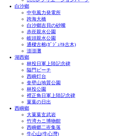
白沙鄉
中屯風力発電所
跨海大橋
白沙鄉吉貝の砂嘴
赤崁親水公園
岐頭親水公園
通樑古榕(ｶﾞｼﾞｭﾏﾙ古木)
澎澎灘
湖西鄉
林投日軍上陸記念碑
隘門ビーチ
西嶼灯台
奎壁山地質公園
林投公園
裡正角日軍上陸記念碑
菓葉の日出
西嶼鄉
大菓葉玄武岩
竹湾カニ博物館
西嶼郷二崁集落
牛心山(牛心灣)