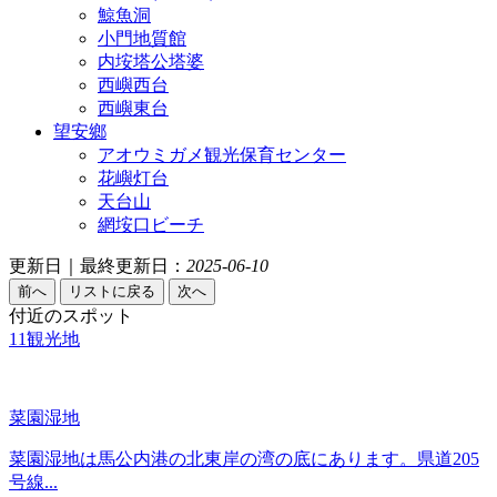
鯨魚洞
小門地質館
内垵塔公塔婆
西嶼西台
西嶼東台
望安鄉
アオウミガメ観光保育センター
花嶼灯台
天台山
網垵口ビーチ
更新日｜最終更新日：
2025-06-10
付近のスポット
11
観光地
菜園湿地
菜園湿地は馬公内港の北東岸の湾の底にあります。県道205
号線...