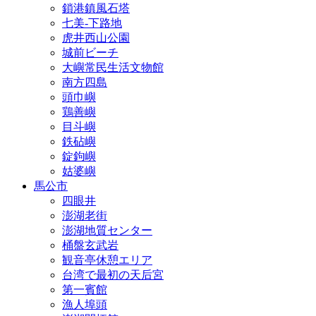
鎖港鎮風石塔
七美‐下路地
虎井西山公園
城前ビーチ
大嶼常民生活文物館
南方四島
頭巾嶼
鶏善嶼
目斗嶼
鉄砧嶼
錠鉤嶼
姑婆嶼
馬公市
四眼井
澎湖老街
澎湖地質センター
桶盤玄武岩
観音亭休憩エリア
台湾で最初の天后宮
第一賓館
漁人埠頭