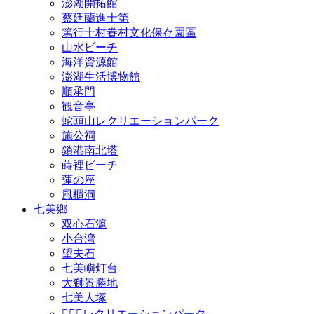
澎湖開拓館
蔡廷蘭進士第
篤行十村眷村文化保存園區
山水ビーチ
海洋資源館
澎湖生活博物館
順承門
観音亭
蛇頭山レクリエーションパーク
施公祠
鎖港南北塔
蒔裡ビーチ
蓮の座
風櫃洞
七美鄉
双心石滬
小台湾
望夫石
七美嶼灯台
大獅景勝地
七美人塚
𩵺鯉湾レクリエーションパーク