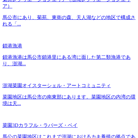
ア）
馬公市にあり、菊苑、東衛の森、天人湖などの地区で構成さ
れる「...
鎖港漁港
鎖港漁港は馬公市鎖港里にある湾に面した第二類漁港であ
り、澎湖...
澎湖菜園オイスターシェル・アートコミュニティ
菜園地区は馬公市の南東部にあります。菜園地区の内湾の環
境は天...
菜園3Dカラフル・ラバーズ・ベイ
馬公の菜園地区はこれまで澎湖におけるカキ養殖の拠点であ