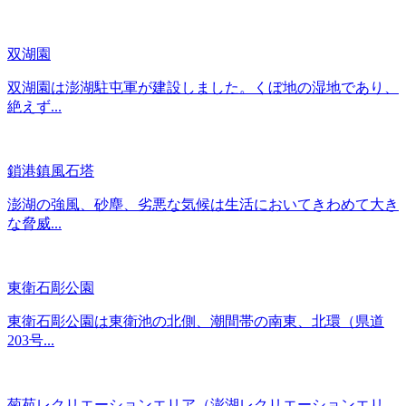
双湖園
双湖園は澎湖駐屯軍が建設しました。くぼ地の湿地であり、
絶えず...
鎖港鎮風石塔
澎湖の強風、砂塵、劣悪な気候は生活においてきわめて大き
な脅威...
東衛石彫公園
東衛石彫公園は東衛池の北側、潮間帯の南東、北環（県道
203号...
菊苑レクリエーションエリア（澎湖レクリエーションエリ