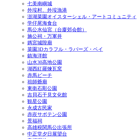
七美南嶼城
外垵村、外垵漁港
澎湖菜園オイスターシェル・アートコミュニティ
学仔尾海食台
馬公水仙宮（台廈郊会館）
施公祠・万軍井
媽宮城隍廟
菜園3Dカラフル・ラバーズ・ベイ
鎮海洋館
山水30高地公園
湖西紅羅煉瓦窯
赤馬ビーチ
祖師爺廟
東衛石彫公園
吉貝石干見文化館
観星公園
永成古民家
赤崁サボテン公園
景福祠
高雄税関馬公出張所
中正堂夕日展望台