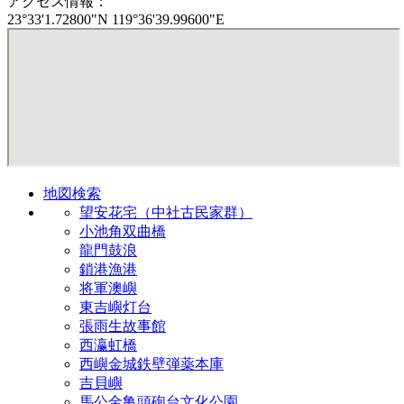
アクセス情報：
23°33'1.72800"N 119°36'39.99600"E
地図検索
望安花宅（中社古民家群）
小池角双曲橋
龍門鼓浪
鎖港漁港
将軍澳嶼
東吉嶼灯台
張雨生故事館
西瀛虹橋
西嶼金城鉄壁弾薬本庫
吉貝嶼
馬公金亀頭砲台文化公園