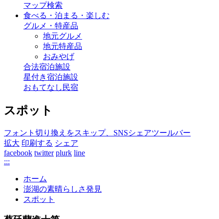
マップ検索
食べる・泊まる・楽しむ
グルメ・特産品
地元グルメ
地元特産品
おみやげ
合法宿泊施設
星付き宿泊施設
おもてなし民宿
スポット
フォント切り換えをスキップ、SNSシェアツールバー
拡大
印刷する
シェア
facebook
twitter
plurk
line
:::
ホーム
澎湖の素晴らしさ発見
スポット