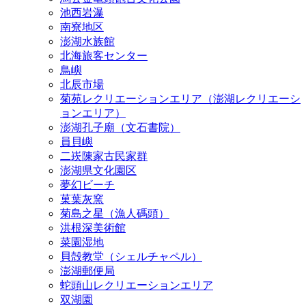
池西岩瀑
南寮地区
澎湖水族館
北海旅客センター
鳥嶼
北辰市場
菊苑レクリエーションエリア（澎湖レクリエーシ
ョンエリア）
澎湖孔子廟（文石書院）
員貝嶼
二崁陳家古民家群
澎湖県文化園区
夢幻ビーチ
菓葉灰窯
菊島之星（漁人碼頭）
洪根深美術館
菜園湿地
貝殻教堂（シェルチャペル）
澎湖郵便局
蛇頭山レクリエーションエリア
双湖園