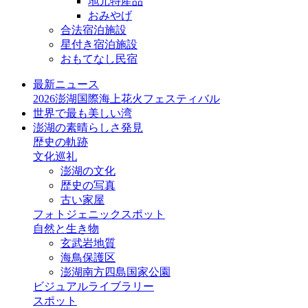
地元特産品
おみやげ
合法宿泊施設
星付き宿泊施設
おもてなし民宿
最新ニュース
2026澎湖国際海上花火フェスティバル
世界で最も美しい湾
澎湖の素晴らしさ発見
歴史の軌跡
文化巡礼
澎湖の文化
歴史の写真
古い家屋
フォトジェニックスポット
自然と生き物
玄武岩地質
海鳥保護区
澎湖南方四島国家公園
ビジュアルライブラリー
スポット