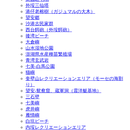
外垵三仙塔
港仔老榕樹（ガジュマルの大木）
望安郷
沙港古民家群
西台餌砲（外垵餌砲）
後湾ビーチ
大倉嶼
山水湿地公園
澎湖県水産種苗繁殖場
青湾玄武岩
七美‐白馬公園
猫嶼
奎壁山レクリエーションエリア（モーセの海割
り）
望安‐鴛鴦窟、蔵軍洞（震洋艇基地）
三石壁
七美嶼
虎井嶼
雁情嶼
白坑ビーチ
内垵レクリエーションエリア