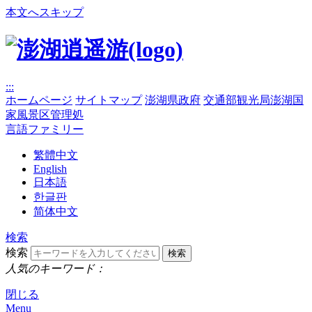
本文へスキップ
:::
ホームページ
サイトマップ
澎湖県政府
交通部観光局澎湖国
家風景区管理処
言語ファミリー
繁體中文
English
日本語
한글판
简体中文
検索
検索
人気のキーワード：
閉じる
Menu