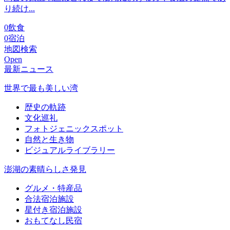
り続け...
0
飲食
0
宿泊
地図検索
Open
最新ニュース
世界で最も美しい湾
歴史の軌跡
文化巡礼
フォトジェニックスポット
自然と生き物
ビジュアルライブラリー
澎湖の素晴らしさ発見
グルメ・特産品
合法宿泊施設
星付き宿泊施設
おもてなし民宿