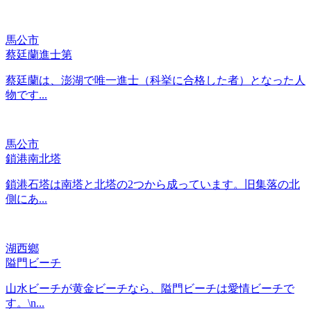
馬公市
蔡廷蘭進士第
蔡廷蘭は、澎湖で唯一進士（科挙に合格した者）となった人
物です...
馬公市
鎖港南北塔
鎖港石塔は南塔と北塔の2つから成っています。旧集落の北
側にあ...
湖西鄉
隘門ビーチ
山水ビーチが黄金ビーチなら、隘門ビーチは愛情ビーチで
す。\n...