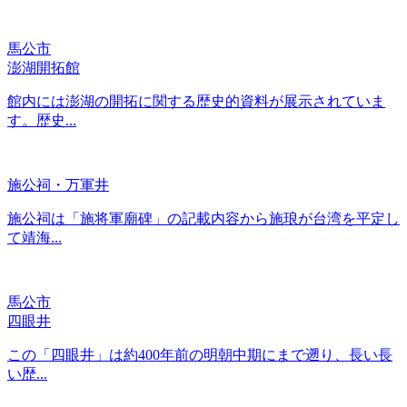
馬公市
澎湖開拓館
館内には澎湖の開拓に関する歴史的資料が展示されていま
す。歴史...
施公祠・万軍井
施公祠は「施将軍廟碑」の記載内容から施琅が台湾を平定し
て靖海...
馬公市
四眼井
この「四眼井」は約400年前の明朝中期にまで遡り、長い長
い歴...