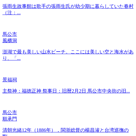
張雨生故事館は歌手の張雨生氏が幼少期に暮らしていた眷村
（注：...
馬公市
風櫃洞
澎湖で最も美しい山水ビーチ。ここには美しい空と海水があ
り、「...
景福祠
主祭神：福徳正神 祭事日：旧暦2月2日 馬公市中央街の旧...
馬公市
順承門
清朝光緒12年（1886年），閩浙総督の楊昌濬と台湾巡撫の