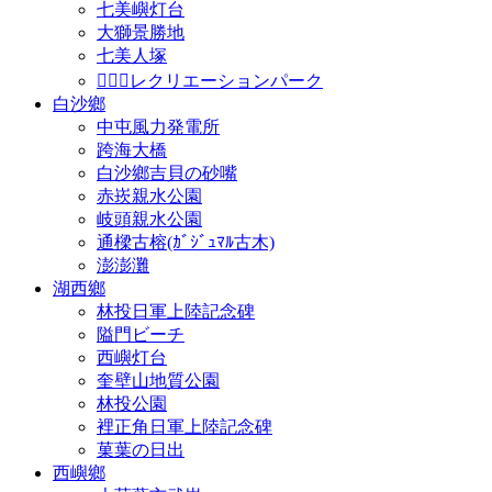
七美嶼灯台
大獅景勝地
七美人塚
𩵺鯉湾レクリエーションパーク
白沙鄉
中屯風力発電所
跨海大橋
白沙鄉吉貝の砂嘴
赤崁親水公園
岐頭親水公園
通樑古榕(ｶﾞｼﾞｭﾏﾙ古木)
澎澎灘
湖西鄉
林投日軍上陸記念碑
隘門ビーチ
西嶼灯台
奎壁山地質公園
林投公園
裡正角日軍上陸記念碑
菓葉の日出
西嶼鄉