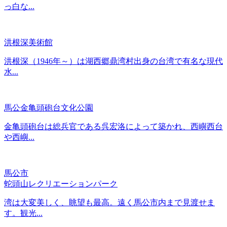
っ白な...
洪根深美術館
洪根深（1946年～）は湖西郷鼎湾村出身の台湾で有名な現代
水...
馬公金亀頭砲台文化公園
金亀頭砲台は総兵官である呉宏洛によって築かれ、西嶼西台
や西嶼...
馬公市
蛇頭山レクリエーションパーク
湾は大変美しく、眺望も最高。遠く馬公市内まで見渡せま
す。観光...