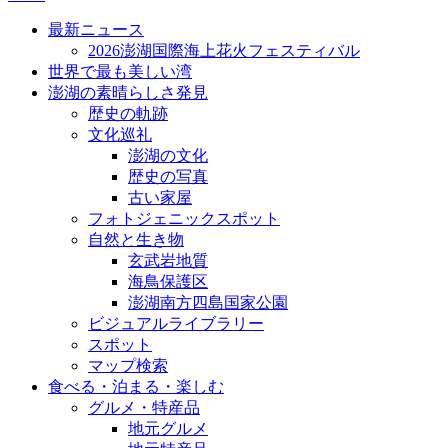
最新ニュース
2026澎湖国際海上花火フェスティバル
世界で最も美しい湾
澎湖の素晴らしさ発見
歴史の軌跡
文化巡礼
澎湖の文化
歴史の写真
古い家屋
フォトジェニックスポット
自然と生き物
玄武岩地質
海鳥保護区
澎湖南方四島国家公園
ビジュアルライブラリー
スポット
マップ検索
食べる・泊まる・楽しむ
グルメ・特産品
地元グルメ