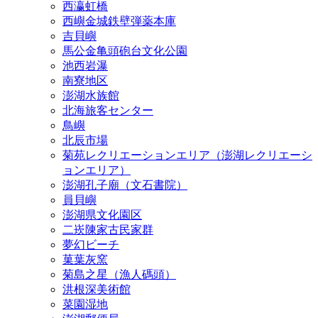
西瀛虹橋
西嶼金城鉄壁弾薬本庫
吉貝嶼
馬公金亀頭砲台文化公園
池西岩瀑
南寮地区
澎湖水族館
北海旅客センター
鳥嶼
北辰市場
菊苑レクリエーションエリア（澎湖レクリエーシ
ョンエリア）
澎湖孔子廟（文石書院）
員貝嶼
澎湖県文化園区
二崁陳家古民家群
夢幻ビーチ
菓葉灰窯
菊島之星（漁人碼頭）
洪根深美術館
菜園湿地