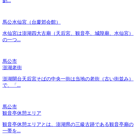
劉...
馬公水仙宮（台廈郊会館）
水仙宮は澎湖四大古廟（天后宮、観音亭、城隍廟、水仙宮）
の一つ...
馬公市
澎湖老街
澎湖開台天后宮そばの中央一街は当地の老街（古い街並み）
で、「...
馬公市
観音亭休憩エリア
観音亭休憩エリアとは、澎湖県の三級古跡である観音亭廟の
一帯を...