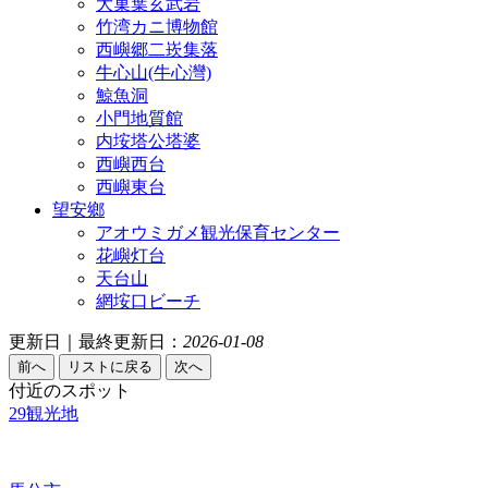
大菓葉玄武岩
竹湾カニ博物館
西嶼郷二崁集落
牛心山(牛心灣)
鯨魚洞
小門地質館
内垵塔公塔婆
西嶼西台
西嶼東台
望安鄉
アオウミガメ観光保育センター
花嶼灯台
天台山
網垵口ビーチ
更新日｜最終更新日：
2026-01-08
付近のスポット
29
観光地