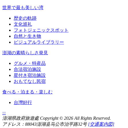
世界で最も美しい湾
歴史の軌跡
文化巡礼
フォトジェニックスポット
自然と生き物
ビジュアルライブラリー
澎湖の素晴らしさ発見
グルメ・特産品
合法宿泊施設
星付き宿泊施設
おもてなし民宿
食べる・泊まる・楽しむ
台灣好行
:::
澎湖県政府旅遊處 Copyright
© 2026 All Rights Reserved.
アドレス：88043澎湖县马公市治平路32号
[交通案内図]