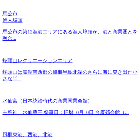
馬公市
漁人埠頭
馬公市の第12漁港エリアにある漁人埠頭が、港と商業圏とを
融合...
蛇頭山レクリエーションエリア
蛇頭山は澎湖南西部の風櫃半島北端のさらに海に突き出た小
さな半...
水仙宮（日本統治時代の商業同業会館）
主祭神：水仙尊王 祭事日：旧暦10月10日 台廈郊会館（...
風櫃東港、西港、北港