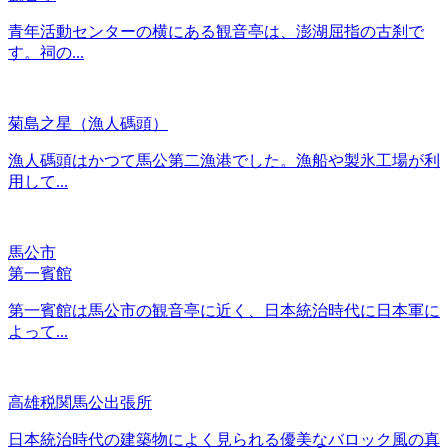
青年活動センターの横にある観音亭は、澎湖屈指の古刹で
す。祠の...
菊島之星（漁人碼頭）
漁人碼頭はかつて馬公第二漁港でした。漁船や製氷工場が利
用して...
馬公市
第一賓館
第一賓館は馬公市の観音亭に近く、日本統治時代に日本軍に
よって...
高雄税関馬公出張所
日本統治時代の建築物によく見られる優美なバロック風の真