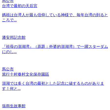
馬公市
台湾で最初の天后宮
媽祖は台湾人が最も信仰している神様で、毎年台湾の到ると
ころで...
潘安邦記念館
『祖母の澎湖湾』（原題：外婆的澎湖湾）で一躍スターダム
にのし...
馬公市
篤行十村眷村文化保存園區
澎湖では多く台湾の最初とした記念に値するものがありま
す！何と...
張雨生故事館