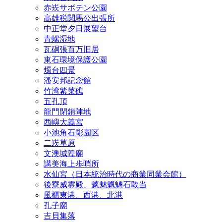
赤崁サボテン公園
高雄税関馬公出張所
中正堂夕日展望台
青螺湿地
瓦硐張百万旧居
東石環境保護公園
燭台四景
潘安邦記念館
竹湾紫菜礁
五孔頂
龍門閉鎖陣地
西嶼大義宮
小池角石彫園区
二崁草原
文澳城隍廟
講美海上歩哨所
水仙宮（日本統治時代の商業同業会館）
後寮威霊殿、魑魅魍魎石敢当
風櫃東港、西港、北港
孔子廟
吉貝集落