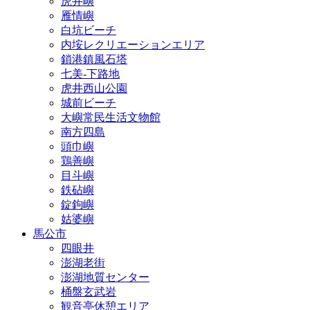
虎井嶼
雁情嶼
白坑ビーチ
内垵レクリエーションエリア
鎖港鎮風石塔
七美‐下路地
虎井西山公園
城前ビーチ
大嶼常民生活文物館
南方四島
頭巾嶼
鶏善嶼
目斗嶼
鉄砧嶼
錠鉤嶼
姑婆嶼
馬公市
四眼井
澎湖老街
澎湖地質センター
桶盤玄武岩
観音亭休憩エリア