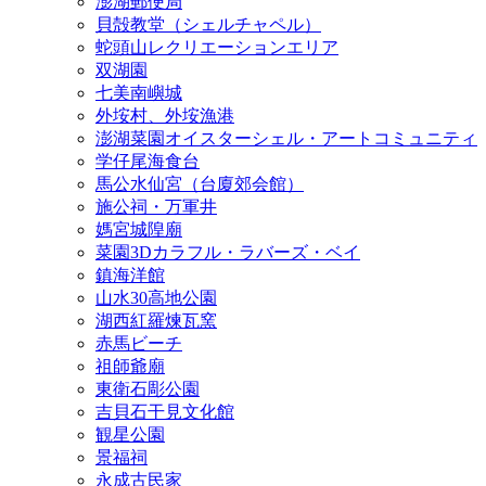
澎湖郵便局
貝殻教堂（シェルチャペル）
蛇頭山レクリエーションエリア
双湖園
七美南嶼城
外垵村、外垵漁港
澎湖菜園オイスターシェル・アートコミュニティ
学仔尾海食台
馬公水仙宮（台廈郊会館）
施公祠・万軍井
媽宮城隍廟
菜園3Dカラフル・ラバーズ・ベイ
鎮海洋館
山水30高地公園
湖西紅羅煉瓦窯
赤馬ビーチ
祖師爺廟
東衛石彫公園
吉貝石干見文化館
観星公園
景福祠
永成古民家