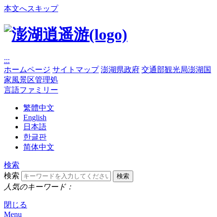
本文へスキップ
:::
ホームページ
サイトマップ
澎湖県政府
交通部観光局澎湖国
家風景区管理処
言語ファミリー
繁體中文
English
日本語
한글판
简体中文
検索
検索
人気のキーワード：
閉じる
Menu