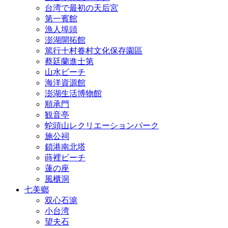
台湾で最初の天后宮
第一賓館
漁人埠頭
澎湖開拓館
篤行十村眷村文化保存園區
蔡廷蘭進士第
山水ビーチ
海洋資源館
澎湖生活博物館
順承門
観音亭
蛇頭山レクリエーションパーク
施公祠
鎖港南北塔
蒔裡ビーチ
蓮の座
風櫃洞
七美鄉
双心石滬
小台湾
望夫石