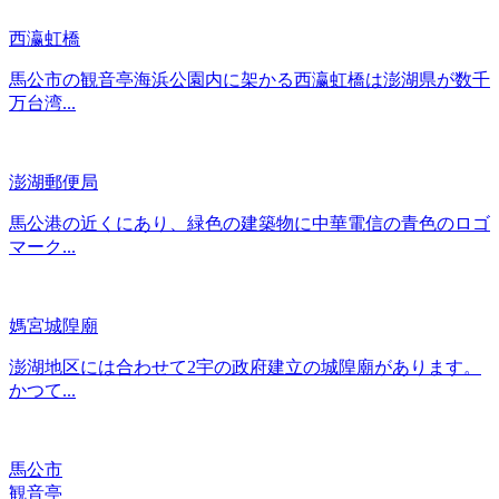
西瀛虹橋
馬公市の観音亭海浜公園内に架かる西瀛虹橋は澎湖県が数千
万台湾...
澎湖郵便局
馬公港の近くにあり、緑色の建築物に中華電信の青色のロゴ
マーク...
媽宮城隍廟
澎湖地区には合わせて2宇の政府建立の城隍廟があります。
かつて...
馬公市
観音亭