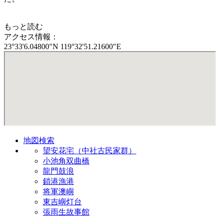
もっと読む
アクセス情報：
23°33'6.04800"N 119°32'51.21600"E
地図検索
望安花宅（中社古民家群）
小池角双曲橋
龍門鼓浪
鎖港漁港
将軍澳嶼
東吉嶼灯台
張雨生故事館