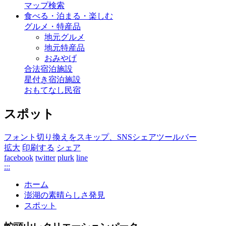
マップ検索
食べる・泊まる・楽しむ
グルメ・特産品
地元グルメ
地元特産品
おみやげ
合法宿泊施設
星付き宿泊施設
おもてなし民宿
スポット
フォント切り換えをスキップ、SNSシェアツールバー
拡大
印刷する
シェア
facebook
twitter
plurk
line
:::
ホーム
澎湖の素晴らしさ発見
スポット