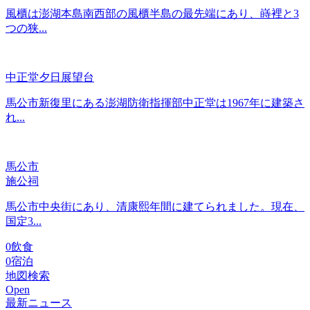
風櫃は澎湖本島南西部の風櫃半島の最先端にあり、嵵裡と3
つの狭...
中正堂夕日展望台
馬公市新復里にある澎湖防衛指揮部中正堂は1967年に建築さ
れ...
馬公市
施公祠
馬公市中央街にあり、清康熙年間に建てられました。現在、
国定3...
0
飲食
0
宿泊
地図検索
Open
最新ニュース