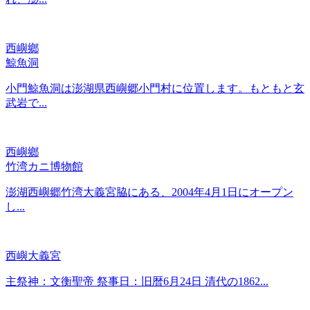
西嶼鄉
鯨魚洞
小門鯨魚洞は澎湖県西嶼郷小門村に位置します。もともと玄
武岩で...
西嶼鄉
竹湾カニ博物館
澎湖西嶼郷竹湾大義宮脇にある、2004年4月1日にオープン
し...
西嶼大義宮
主祭神：文衡聖帝 祭事日：旧暦6月24日 清代の1862...