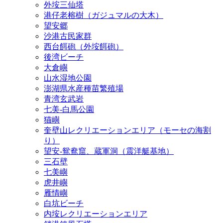
外垵三仙塔
港仔老榕樹（ガジュマルの大木）
望安郷
沙港古民家群
西台餌砲（外垵餌砲）
後湾ビーチ
大倉嶼
山水湿地公園
澎湖県水産種苗繁殖場
青湾玄武岩
七美‐白馬公園
猫嶼
奎壁山レクリエーションエリア（モーセの海割
り）
望安‐鴛鴦窟、蔵軍洞（震洋艇基地）
三石壁
七美嶼
虎井嶼
雁情嶼
白坑ビーチ
内垵レクリエーションエリア