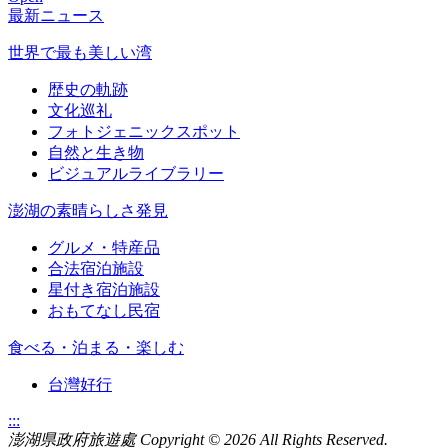
最新ニュース
世界で最も美しい湾
歴史の軌跡
文化巡礼
フォトジェニックスポット
自然と生き物
ビジュアルライブラリー
澎湖の素晴らしさ発見
グルメ・特産品
合法宿泊施設
星付き宿泊施設
おもてなし民宿
食べる・泊まる・楽しむ
台灣好行
:::
澎湖県政府旅遊處 Copyright
© 2026 All Rights Reserved.