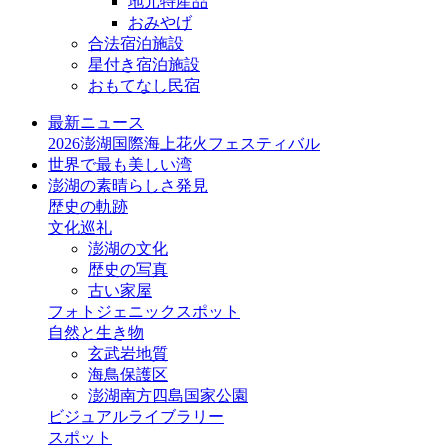
地元特産品
おみやげ
合法宿泊施設
星付き宿泊施設
おもてなし民宿
最新ニュース
2026澎湖国際海上花火フェスティバル
世界で最も美しい湾
澎湖の素晴らしさ発見
歴史の軌跡
文化巡礼
澎湖の文化
歴史の写真
古い家屋
フォトジェニックスポット
自然と生き物
玄武岩地質
海鳥保護区
澎湖南方四島国家公園
ビジュアルライブラリー
スポット