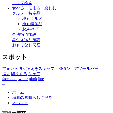
マップ検索
食べる・泊まる・楽しむ
グルメ・特産品
地元グルメ
地元特産品
おみやげ
合法宿泊施設
星付き宿泊施設
おもてなし民宿
スポット
フォント切り換えをスキップ、SNSシェアツールバー
拡大
印刷する
シェア
facebook
twitter
plurk
line
:::
ホーム
澎湖の素晴らしさ発見
スポット