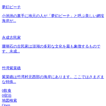
夢幻ビーチ
小池池の裏手に地元の人が「夢幻ビーチ」と呼ぶ美しい網垵
海岸が...
永成古民家
珊瑚石の古民家は澎湖の多彩な文化を最も象徴するもので
す。永成...
竹湾紫菜礁
紫菜礁は竹湾村北西部の海岸にあります。ここではさまざま
な特殊...
0
飲食
0
宿泊
地図検索
Open