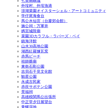
七美南嶼城
外垵村、外垵漁港
澎湖菜園オイスターシェル・アートコミュニティ
学仔尾海食台
馬公水仙宮（台廈郊会館）
施公祠・万軍井
媽宮城隍廟
菜園3Dカラフル・ラバーズ・ベイ
鎮海洋館
山水30高地公園
湖西紅羅煉瓦窯
赤馬ビーチ
祖師爺廟
東衛石彫公園
吉貝石干見文化館
観星公園
永成古民家
赤崁サボテン公園
景福祠
高雄税関馬公出張所
中正堂夕日展望台
青螺湿地