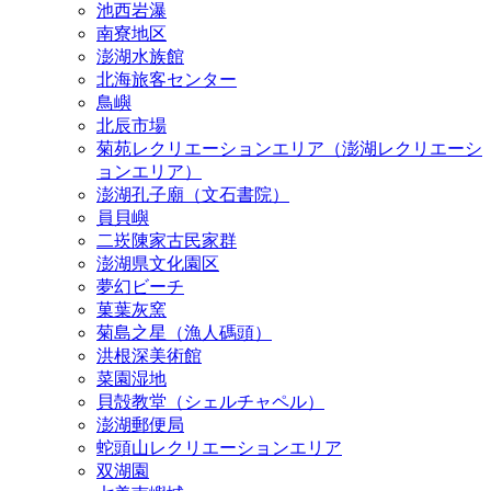
池西岩瀑
南寮地区
澎湖水族館
北海旅客センター
鳥嶼
北辰市場
菊苑レクリエーションエリア（澎湖レクリエーシ
ョンエリア）
澎湖孔子廟（文石書院）
員貝嶼
二崁陳家古民家群
澎湖県文化園区
夢幻ビーチ
菓葉灰窯
菊島之星（漁人碼頭）
洪根深美術館
菜園湿地
貝殻教堂（シェルチャペル）
澎湖郵便局
蛇頭山レクリエーションエリア
双湖園