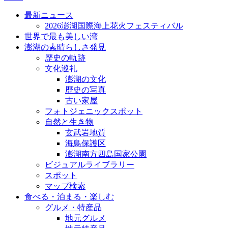
最新ニュース
2026澎湖国際海上花火フェスティバル
世界で最も美しい湾
澎湖の素晴らしさ発見
歴史の軌跡
文化巡礼
澎湖の文化
歴史の写真
古い家屋
フォトジェニックスポット
自然と生き物
玄武岩地質
海鳥保護区
澎湖南方四島国家公園
ビジュアルライブラリー
スポット
マップ検索
食べる・泊まる・楽しむ
グルメ・特産品
地元グルメ