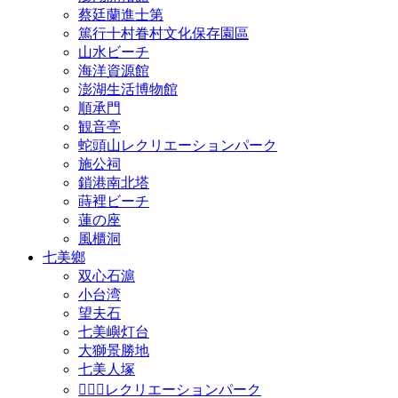
蔡廷蘭進士第
篤行十村眷村文化保存園區
山水ビーチ
海洋資源館
澎湖生活博物館
順承門
観音亭
蛇頭山レクリエーションパーク
施公祠
鎖港南北塔
蒔裡ビーチ
蓮の座
風櫃洞
七美鄉
双心石滬
小台湾
望夫石
七美嶼灯台
大獅景勝地
七美人塚
𩵺鯉湾レクリエーションパーク