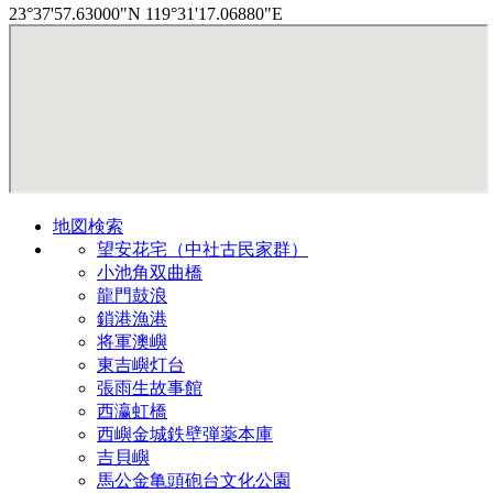
23°37'57.63000"N 119°31'17.06880"E
地図検索
望安花宅（中社古民家群）
小池角双曲橋
龍門鼓浪
鎖港漁港
将軍澳嶼
東吉嶼灯台
張雨生故事館
西瀛虹橋
西嶼金城鉄壁弾薬本庫
吉貝嶼
馬公金亀頭砲台文化公園