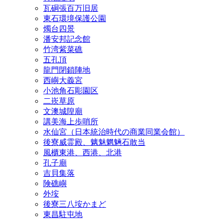
瓦硐張百万旧居
東石環境保護公園
燭台四景
潘安邦記念館
竹湾紫菜礁
五孔頂
龍門閉鎖陣地
西嶼大義宮
小池角石彫園区
二崁草原
文澳城隍廟
講美海上歩哨所
水仙宮（日本統治時代の商業同業会館）
後寮威霊殿、魑魅魍魎石敢当
風櫃東港、西港、北港
孔子廟
吉貝集落
険礁嶼
外垵
後寮三八垵かまど
東昌駐屯地