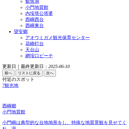
鯨魚洞
小門地質館
内垵塔公塔婆
西嶼西台
西嶼東台
望安鄉
アオウミガメ観光保育センター
花嶼灯台
天台山
網垵口ビーチ
更新日｜最終更新日：
2025-06-10
付近のスポット
7
観光地
西嶼鄉
小門地質館
小門嶼は典型的な台地地形をし、特殊な地質景観を見せてく
れ、澎...