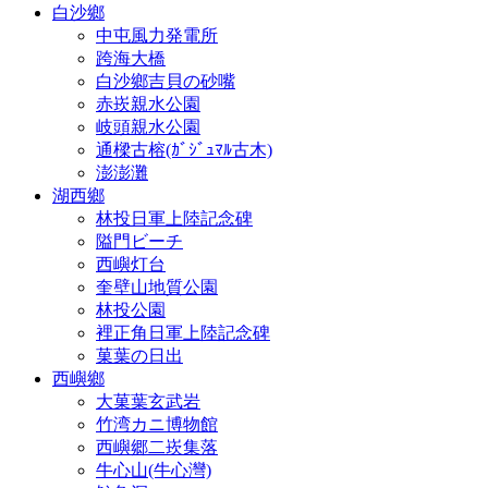
白沙鄉
中屯風力発電所
跨海大橋
白沙鄉吉貝の砂嘴
赤崁親水公園
岐頭親水公園
通樑古榕(ｶﾞｼﾞｭﾏﾙ古木)
澎澎灘
湖西鄉
林投日軍上陸記念碑
隘門ビーチ
西嶼灯台
奎壁山地質公園
林投公園
裡正角日軍上陸記念碑
菓葉の日出
西嶼鄉
大菓葉玄武岩
竹湾カニ博物館
西嶼郷二崁集落
牛心山(牛心灣)