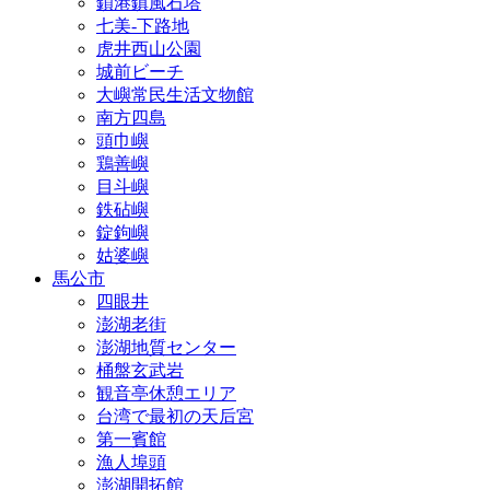
鎖港鎮風石塔
七美‐下路地
虎井西山公園
城前ビーチ
大嶼常民生活文物館
南方四島
頭巾嶼
鶏善嶼
目斗嶼
鉄砧嶼
錠鉤嶼
姑婆嶼
馬公市
四眼井
澎湖老街
澎湖地質センター
桶盤玄武岩
観音亭休憩エリア
台湾で最初の天后宮
第一賓館
漁人埠頭
澎湖開拓館