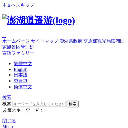
本文へスキップ
:::
ホームページ
サイトマップ
澎湖県政府
交通部観光局澎湖国
家風景区管理処
言語ファミリー
繁體中文
English
日本語
한글판
简体中文
検索
検索
人気のキーワード：
閉じる
Menu