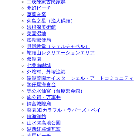
二崁陳家古民家群
夢幻ビーチ
菓葉灰窯
菊島之星（漁人碼頭）
洪根深美術館
菜園湿地
澎湖郵便局
貝殻教堂（シェルチャペル）
蛇頭山レクリエーションエリア
双湖園
七美南嶼城
外垵村、外垵漁港
澎湖菜園オイスターシェル・アートコミュニティ
学仔尾海食台
馬公水仙宮（台廈郊会館）
施公祠・万軍井
媽宮城隍廟
菜園3Dカラフル・ラバーズ・ベイ
鎮海洋館
山水30高地公園
湖西紅羅煉瓦窯
赤馬ビーチ