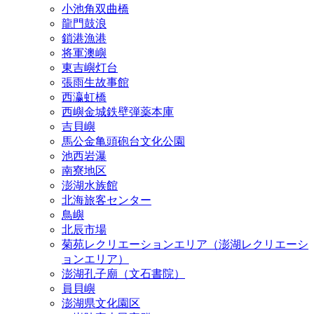
小池角双曲橋
龍門鼓浪
鎖港漁港
将軍澳嶼
東吉嶼灯台
張雨生故事館
西瀛虹橋
西嶼金城鉄壁弾薬本庫
吉貝嶼
馬公金亀頭砲台文化公園
池西岩瀑
南寮地区
澎湖水族館
北海旅客センター
鳥嶼
北辰市場
菊苑レクリエーションエリア（澎湖レクリエーシ
ョンエリア）
澎湖孔子廟（文石書院）
員貝嶼
澎湖県文化園区