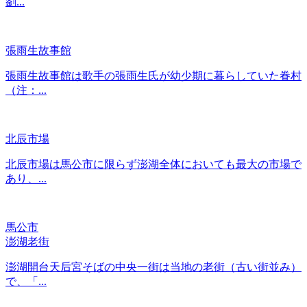
劉...
張雨生故事館
張雨生故事館は歌手の張雨生氏が幼少期に暮らしていた眷村
（注：...
北辰市場
北辰市場は馬公市に限らず澎湖全体においても最大の市場で
あり、...
馬公市
澎湖老街
澎湖開台天后宮そばの中央一街は当地の老街（古い街並み）
で、「...