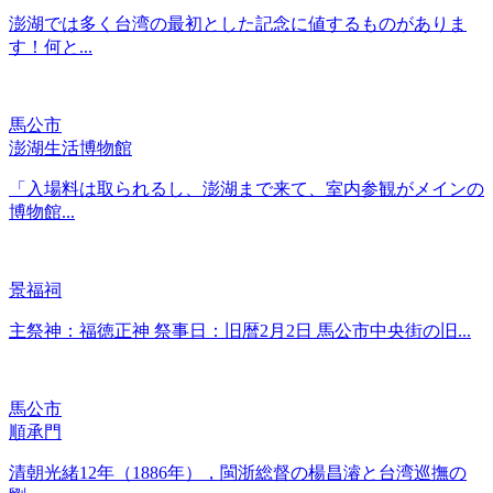
澎湖では多く台湾の最初とした記念に値するものがありま
す！何と...
馬公市
澎湖生活博物館
「入場料は取られるし、澎湖まで来て、室内参観がメインの
博物館...
景福祠
主祭神：福徳正神 祭事日：旧暦2月2日 馬公市中央街の旧...
馬公市
順承門
清朝光緒12年（1886年），閩浙総督の楊昌濬と台湾巡撫の