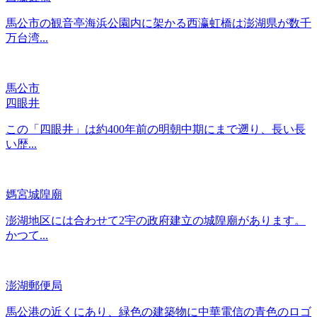
馬公市の観音亭海浜公園内に架かる西瀛虹橋は澎湖県が数千
万台湾...
馬公市
四眼井
この「四眼井」は約400年前の明朝中期にまで遡り、長い長
い歴...
媽宮城隍廟
澎湖地区には合わせて2宇の政府建立の城隍廟があります。
かつて...
澎湖郵便局
馬公港の近くにあり、緑色の建築物に中華電信の青色のロゴ