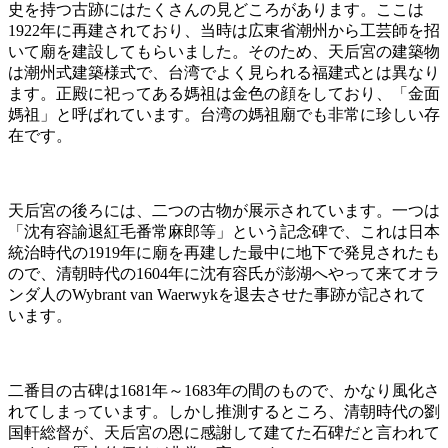
史を持つ古跡にはたくさんの見どころがあります。ここは
1922年に再建されており、当時は広東省潮州から工芸師を招
いて廟を建設してもらいました。そのため、天后宮の建築物
は潮州式建築様式で、台湾でよく見られる福建式とは異なり
ます。正殿に祀ってある媽祖は金色の顔をしており、「金面
媽祖」と呼ばれています。台湾の媽祖廟でも非常に珍しい存
在です。
天后宮の後ろには、二つの古物が展示されています。一つは
「沈有容諭退紅毛番常麻郎等」という記念碑で、これは日本
統治時代の1919年に廟を再建した最中に地下で発見されたも
ので、清朝時代の1604年に沈有容氏が澎湖へやって来てオラ
ンダ人のWybrant van Waerwykを退去させた事跡が記されて
います。
二番目の古碑は1681年～1683年の間のもので、かなり風化さ
れてしまっています。しかし推測するところ、清朝時代の劉
国軒総督が、天后宮の恩に感謝して建てた石碑だと言われて