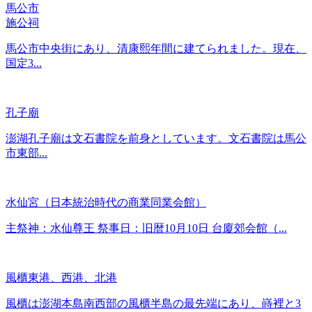
馬公市
施公祠
馬公市中央街にあり、清康熙年間に建てられました。現在、
国定3...
孔子廟
澎湖孔子廟は文石書院を前身としています。文石書院は馬公
市東部...
水仙宮（日本統治時代の商業同業会館）
主祭神：水仙尊王 祭事日：旧暦10月10日 台廈郊会館（...
風櫃東港、西港、北港
風櫃は澎湖本島南西部の風櫃半島の最先端にあり、嵵裡と3