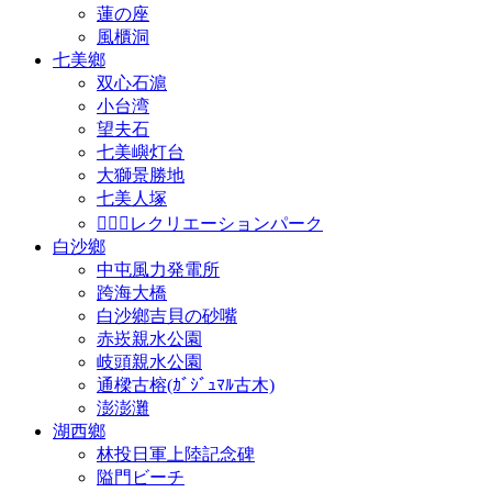
蓮の座
風櫃洞
七美鄉
双心石滬
小台湾
望夫石
七美嶼灯台
大獅景勝地
七美人塚
𩵺鯉湾レクリエーションパーク
白沙鄉
中屯風力発電所
跨海大橋
白沙鄉吉貝の砂嘴
赤崁親水公園
岐頭親水公園
通樑古榕(ｶﾞｼﾞｭﾏﾙ古木)
澎澎灘
湖西鄉
林投日軍上陸記念碑
隘門ビーチ