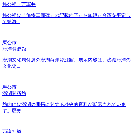
施公祠・万軍井
施公祠は「施将軍廟碑」の記載内容から施琅が台湾を平定し
て靖海...
馬公市
海洋資源館
澎湖文化局付属の澎湖海洋資源館。展示内容は、澎湖海洋の
文化史...
馬公市
澎湖開拓館
館内には澎湖の開拓に関する歴史的資料が展示されていま
す。歴史...
西瀛虹橋