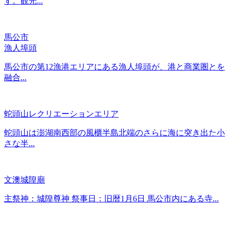
す。観光...
馬公市
漁人埠頭
馬公市の第12漁港エリアにある漁人埠頭が、港と商業圏とを
融合...
蛇頭山レクリエーションエリア
蛇頭山は澎湖南西部の風櫃半島北端のさらに海に突き出た小
さな半...
文澳城隍廟
主祭神：城隍尊神 祭事日：旧暦1月6日 馬公市内にある寺...