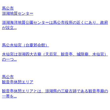
馬公市
澎湖地質センター
澎湖海洋地質公園センターは馬公市役所の近くにあり、政府
が設立...
馬公水仙宮（台廈郊会館）
水仙宮は澎湖四大古廟（天后宮、観音亭、城隍廟、水仙宮）
の一つ...
馬公市
観音亭休憩エリア
観音亭休憩エリアとは、澎湖県の三級古跡である観音亭廟の
一帯を...