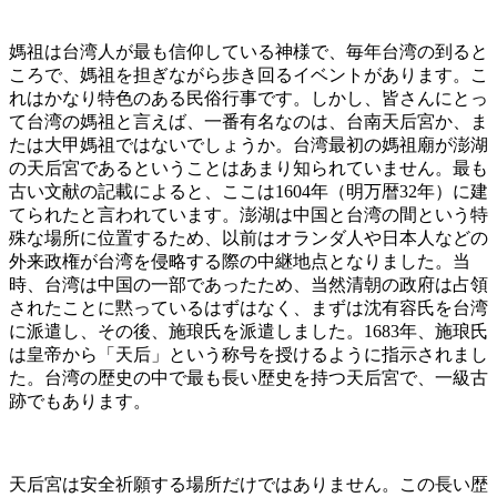
媽祖は台湾人が最も信仰している神様で、毎年台湾の到ると
ころで、媽祖を担ぎながら歩き回るイベントがあります。こ
れはかなり特色のある民俗行事です。しかし、皆さんにとっ
て台湾の媽祖と言えば、一番有名なのは、台南天后宮か、ま
たは大甲媽祖ではないでしょうか。台湾最初の媽祖廟が澎湖
の天后宮であるということはあまり知られていません。最も
古い文献の記載によると、ここは1604年（明万暦32年）に建
てられたと言われています。澎湖は中国と台湾の間という特
殊な場所に位置するため、以前はオランダ人や日本人などの
外来政権が台湾を侵略する際の中継地点となりました。当
時、台湾は中国の一部であったため、当然清朝の政府は占領
されたことに黙っているはずはなく、まずは沈有容氏を台湾
に派遣し、その後、施琅氏を派遣しました。1683年、施琅氏
は皇帝から「天后」という称号を授けるように指示されまし
た。台湾の歴史の中で最も長い歴史を持つ天后宮で、一級古
跡でもあります。
天后宮は安全祈願する場所だけではありません。この長い歴