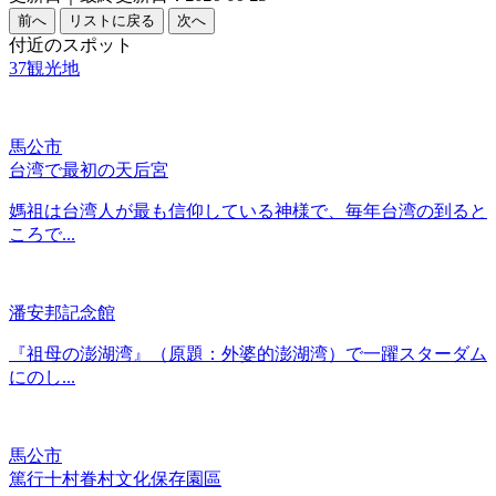
付近のスポット
37
観光地
馬公市
台湾で最初の天后宮
媽祖は台湾人が最も信仰している神様で、毎年台湾の到ると
ころで...
潘安邦記念館
『祖母の澎湖湾』（原題：外婆的澎湖湾）で一躍スターダム
にのし...
馬公市
篤行十村眷村文化保存園區