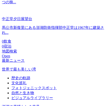
つの狭...
中正堂夕日展望台
馬公市新復里にある澎湖防衛指揮部中正堂は1967年に建築さ
れ...
0
飲食
0
宿泊
地図検索
Open
最新ニュース
世界で最も美しい湾
歴史の軌跡
文化巡礼
フォトジェニックスポット
自然と生き物
ビジュアルライブラリー