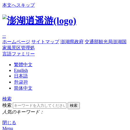
本文へスキップ
:::
ホームページ
サイトマップ
澎湖県政府
交通部観光局澎湖国
家風景区管理処
言語ファミリー
繁體中文
English
日本語
한글판
简体中文
検索
検索
人気のキーワード：
閉じる
Menu