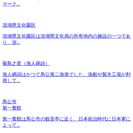
マーク...
澎湖県文化園区
澎湖県文化園区は澎湖県文化局の所有地内の施設の一つであ
り、澎...
菊島之星（漁人碼頭）
漁人碼頭はかつて馬公第二漁港でした。漁船や製氷工場が利
用して...
馬公市
第一賓館
第一賓館は馬公市の観音亭に近く、日本統治時代に日本軍に
よって...