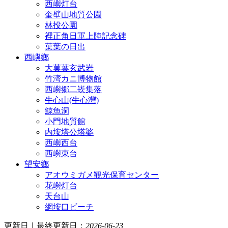
西嶼灯台
奎壁山地質公園
林投公園
裡正角日軍上陸記念碑
菓葉の日出
西嶼鄉
大菓葉玄武岩
竹湾カニ博物館
西嶼郷二崁集落
牛心山(牛心灣)
鯨魚洞
小門地質館
内垵塔公塔婆
西嶼西台
西嶼東台
望安鄉
アオウミガメ観光保育センター
花嶼灯台
天台山
網垵口ビーチ
更新日｜最終更新日：
2026-06-23