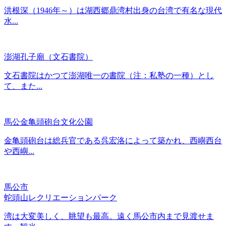
洪根深（1946年～）は湖西郷鼎湾村出身の台湾で有名な現代
水...
澎湖孔子廟（文石書院）
文石書院はかつて澎湖唯一の書院（注：私塾の一種）とし
て、また...
馬公金亀頭砲台文化公園
金亀頭砲台は総兵官である呉宏洛によって築かれ、西嶼西台
や西嶼...
馬公市
蛇頭山レクリエーションパーク
湾は大変美しく、眺望も最高。遠く馬公市内まで見渡せま