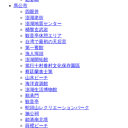
馬公市
四眼井
澎湖老街
澎湖地質センター
桶盤玄武岩
観音亭休憩エリア
台湾で最初の天后宮
第一賓館
漁人埠頭
澎湖開拓館
篤行十村眷村文化保存園區
蔡廷蘭進士第
山水ビーチ
海洋資源館
澎湖生活博物館
順承門
観音亭
蛇頭山レクリエーションパーク
施公祠
鎖港南北塔
蒔裡ビーチ