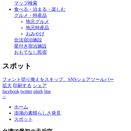
マップ検索
食べる・泊まる・楽しむ
グルメ・特産品
地元グルメ
地元特産品
おみやげ
合法宿泊施設
星付き宿泊施設
おもてなし民宿
スポット
フォント切り換えをスキップ、SNSシェアツールバー
拡大
印刷する
シェア
facebook
twitter
plurk
line
:::
ホーム
澎湖の素晴らしさ発見
スポット