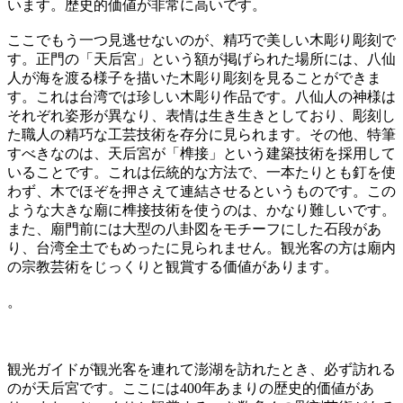
います。歴史的価値が非常に高いです。
ここでもう一つ見逃せないのが、精巧で美しい木彫り彫刻で
す。正門の「天后宮」という額が掲げられた場所には、八仙
人が海を渡る様子を描いた木彫り彫刻を見ることができま
す。これは台湾では珍しい木彫り作品です。八仙人の神様は
それぞれ姿形が異なり、表情は生き生きとしており、彫刻し
た職人の精巧な工芸技術を存分に見られます。その他、特筆
すべきなのは、天后宮が「榫接」という建築技術を採用して
いることです。これは伝統的な方法で、一本たりとも釘を使
わず、木でほぞを押さえて連結させるというものです。この
ような大きな廟に榫接技術を使うのは、かなり難しいです。
また、廟門前には大型の八卦図をモチーフにした石段があ
り、台湾全土でもめったに見られません。観光客の方は廟内
の宗教芸術をじっくりと観賞する価値があります。
。
観光ガイドが観光客を連れて澎湖を訪れたとき、必ず訪れる
のが天后宮です。ここには400年あまりの歴史的価値があ