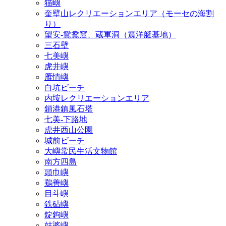
猫嶼
奎壁山レクリエーションエリア（モーセの海割
り）
望安‐鴛鴦窟、蔵軍洞（震洋艇基地）
三石壁
七美嶼
虎井嶼
雁情嶼
白坑ビーチ
内垵レクリエーションエリア
鎖港鎮風石塔
七美‐下路地
虎井西山公園
城前ビーチ
大嶼常民生活文物館
南方四島
頭巾嶼
鶏善嶼
目斗嶼
鉄砧嶼
錠鉤嶼
姑婆嶼