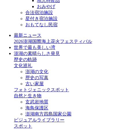
地元特産品
おみやげ
合法宿泊施設
星付き宿泊施設
おもてなし民宿
最新ニュース
2026澎湖国際海上花火フェスティバル
世界で最も美しい湾
澎湖の素晴らしさ発見
歴史の軌跡
文化巡礼
澎湖の文化
歴史の写真
古い家屋
フォトジェニックスポット
自然と生き物
玄武岩地質
海鳥保護区
澎湖南方四島国家公園
ビジュアルライブラリー
スポット