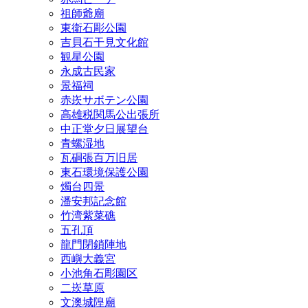
祖師爺廟
東衛石彫公園
吉貝石干見文化館
観星公園
永成古民家
景福祠
赤崁サボテン公園
高雄税関馬公出張所
中正堂夕日展望台
青螺湿地
瓦硐張百万旧居
東石環境保護公園
燭台四景
潘安邦記念館
竹湾紫菜礁
五孔頂
龍門閉鎖陣地
西嶼大義宮
小池角石彫園区
二崁草原
文澳城隍廟