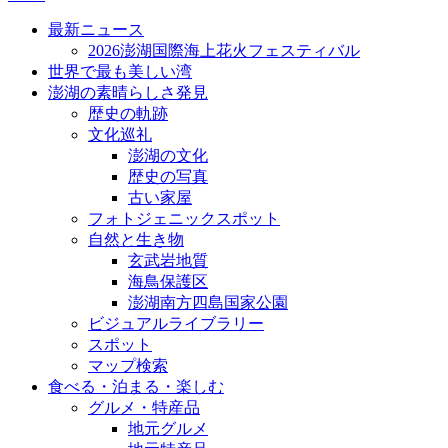
最新ニュース
2026澎湖国際海上花火フェスティバル
世界で最も美しい湾
澎湖の素晴らしさ発見
歴史の軌跡
文化巡礼
澎湖の文化
歴史の写真
古い家屋
フォトジェニックスポット
自然と生き物
玄武岩地質
海鳥保護区
澎湖南方四島国家公園
ビジュアルライブラリー
スポット
マップ検索
食べる・泊まる・楽しむ
グルメ・特産品
地元グルメ