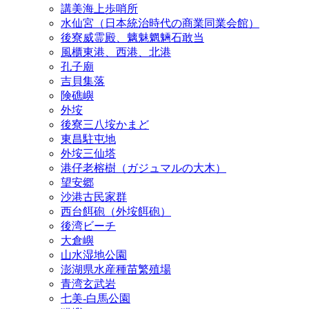
講美海上歩哨所
水仙宮（日本統治時代の商業同業会館）
後寮威霊殿、魑魅魍魎石敢当
風櫃東港、西港、北港
孔子廟
吉貝集落
険礁嶼
外垵
後寮三八垵かまど
東昌駐屯地
外垵三仙塔
港仔老榕樹（ガジュマルの大木）
望安郷
沙港古民家群
西台餌砲（外垵餌砲）
後湾ビーチ
大倉嶼
山水湿地公園
澎湖県水産種苗繁殖場
青湾玄武岩
七美‐白馬公園