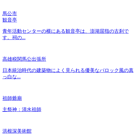
馬公市
観音亭
青年活動センターの横にある観音亭は、澎湖屈指の古刹で
す。祠の...
高雄税関馬公出張所
日本統治時代の建築物によく見られる優美なバロック風の真
っ白な...
祖師爺廟
主祭神：清水祖師
洪根深美術館