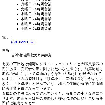
月曜日 24時間営業
火曜日 24時間営業
水曜日 24時間営業
木曜日 24時間営業
金曜日 24時間営業
土曜日 24時間営業
電話：
(886)0-9991575
住所：
台湾澎湖県七美郷南東部
七美の下路地は鯉湾レクリエーションエリアと大獅風景区の
間にあり、玄武岩の崖に囲まれた小さな湾です。沿岸周辺は
海食の作用によって路地のような2つの裂け目が形成されて
います。上方の裂け目は「頂路地」、南側は裂け目がより大
きく、「下路地」と呼んでおり、地元の住民が海岸に出る際
に必ず通る道になっています。
石積みの階段に沿って進んでいくと、海食台の小さな湾に至
ります。周囲からは岬の傾斜した柱状節理の山壁と青い海を
間近に観察できます。