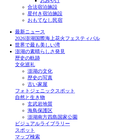
おみやげ
合法宿泊施設
星付き宿泊施設
おもてなし民宿
最新ニュース
2026澎湖国際海上花火フェスティバル
世界で最も美しい湾
澎湖の素晴らしさ発見
歴史の軌跡
文化巡礼
澎湖の文化
歴史の写真
古い家屋
フォトジェニックスポット
自然と生き物
玄武岩地質
海鳥保護区
澎湖南方四島国家公園
ビジュアルライブラリー
スポット
マップ検索