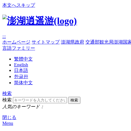
本文へスキップ
:::
ホームページ
サイトマップ
澎湖県政府
交通部観光局澎湖国
言語ファミリー
繁體中文
English
日本語
한글판
简体中文
検索
検索
人気のキーワード：
閉じる
Menu