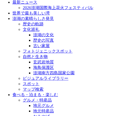
最新ニュース
2026澎湖国際海上花火フェスティバル
世界で最も美しい湾
澎湖の素晴らしさ発見
歴史の軌跡
文化巡礼
澎湖の文化
歴史の写真
古い家屋
フォトジェニックスポット
自然と生き物
玄武岩地質
海鳥保護区
澎湖南方四島国家公園
ビジュアルライブラリー
スポット
マップ検索
食べる・泊まる・楽しむ
グルメ・特産品
地元グルメ
地元特産品