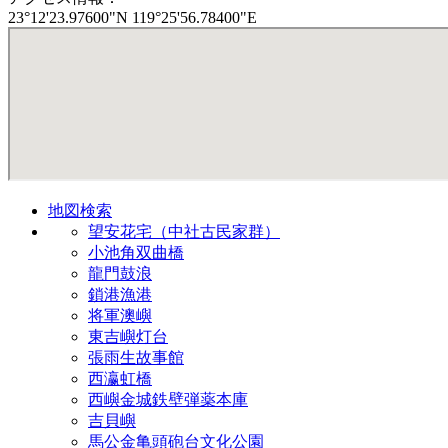
23°12'23.97600"N 119°25'56.78400"E
地図検索
望安花宅（中社古民家群）
小池角双曲橋
龍門鼓浪
鎖港漁港
将軍澳嶼
東吉嶼灯台
張雨生故事館
西瀛虹橋
西嶼金城鉄壁弾薬本庫
吉貝嶼
馬公金亀頭砲台文化公園