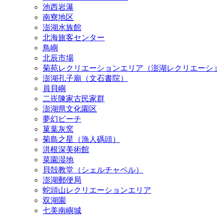
池西岩瀑
南寮地区
澎湖水族館
北海旅客センター
鳥嶼
北辰市場
菊苑レクリエーションエリア（澎湖レクリエーシ
澎湖孔子廟（文石書院）
員貝嶼
二崁陳家古民家群
澎湖県文化園区
夢幻ビーチ
菓葉灰窯
菊島之星（漁人碼頭）
洪根深美術館
菜園湿地
貝殻教堂（シェルチャペル）
澎湖郵便局
蛇頭山レクリエーションエリア
双湖園
七美南嶼城