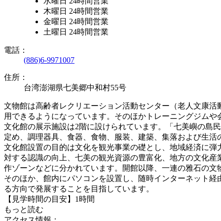
水曜日 24時間営業
木曜日 24時間営業
金曜日 24時間営業
土曜日 24時間営業
電話：
(886)6-9971007
住所：
台湾澎湖県七美郷中和村55号
文物館は高齢者レクリエーション活動センター（老人文康活
用できるようになっています。そのほかトレーニングジムや
文化館の展示施設は2階に設けられています。「七美嶼の島
定め、調理器具、食器、食物、服装、建築、集落および生活
文化館設置の目的は文化を観光事業の礎とし、地域経済に弾
対する認識の向上、七美の観光資源の豊富化、地方の文化産
作ゾーンなどに分かれています。開館以降、一連の雅石の文
そのほか、館内にパソコンを設置し、随時インターネット経
る方向で発展することを目指しています。
【見学時間の目安】1時間
もっと読む
アクセス情報：