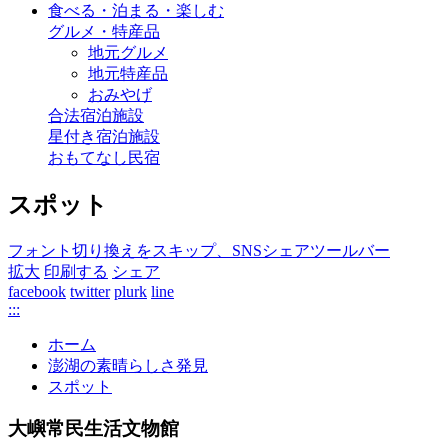
食べる・泊まる・楽しむ
グルメ・特産品
地元グルメ
地元特産品
おみやげ
合法宿泊施設
星付き宿泊施設
おもてなし民宿
スポット
フォント切り換えをスキップ、SNSシェアツールバー
拡大
印刷する
シェア
facebook
twitter
plurk
line
:::
ホーム
澎湖の素晴らしさ発見
スポット
大嶼常民生活文物館