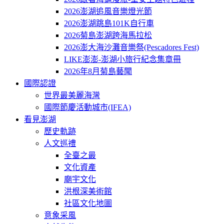
2026澎湖追風音樂燈光節
2026澎湖跳島101K自行車
2026菊島澎湖跨海馬拉松
2026澎大海沙灘音樂祭(Pescadores Fest)
LIKE澎澎-澎湖小旅行紀念集章冊
2026年8月菊島藝聞
國際認證
世界最美麗海灣
國際節慶活動城市(IFEA)
看見澎湖
歷史軌跡
人文巡禮
全臺之最
文化資產
廟宇文化
洪根深美術館
社區文化地圖
意象采風