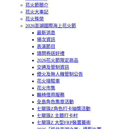
花火節簡介
花火大事記
花火殊榮
2026澎湖國際海上花火節
最新消息
場次資訊
表演節目
填問卷送好禮
2026花火節限定商品
交通及管制資訊
煙火及無人機管制公告
花火接駁車
花火市集
輪椅借用服務
全島角色集章活動
七龍珠Z角色打卡抽獎活動
七龍珠Z 主題打卡村
七龍珠Z 大型FRP裝置藝術