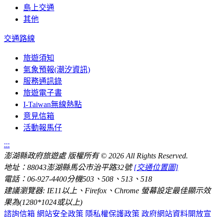
島上交通
其他
交通路線
旅遊須知
氣象預報(潮汐資訊)
服務通訊錄
旅遊電子書
I-Taiwan無線熱點
意見信箱
活動報馬仔
:::
澎湖縣政府旅遊處 版權所有
© 2026 All Rights Reserved.
地址：88043澎湖縣馬公市治平路32號
[交通位置圖]
電話：06-927-4400分機503、508、513、518
建議瀏覽器: IE11以上、Firefox、Chrome 螢幕設定最佳顯示效
果為(1280*1024或以上)
諮詢信箱
網站安全政策
隱私權保護政策
政府網站資料開放宣