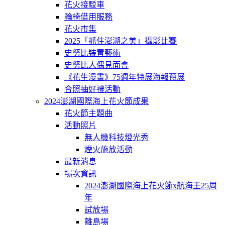
花火接駁車
輪椅借用服務
花火市集
2025「抓住澎湖之美」攝影比賽
史努比裝置藝術
史努比人偶見面會
《花生漫畫》75週年特展海報預展
合照抽好禮活動
2024澎湖國際海上花火節成果
花火節主題曲
活動照片
無人機科技燈光秀
煙火施放活動
最新消息
場次資訊
2024澎湖國際海上花火節x航海王25周
年
試放場
離島場