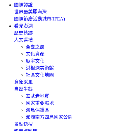
國際認證
世界最美麗海灣
國際節慶活動城市(IFEA)
看見澎湖
歷史軌跡
人文巡禮
全臺之最
文化資產
廟宇文化
洪根深美術館
社區文化地圖
意象采風
自然生態
玄武岩地質
國家重要濕地
海鳥保護區
澎湖南方四島國家公園
景點快搜