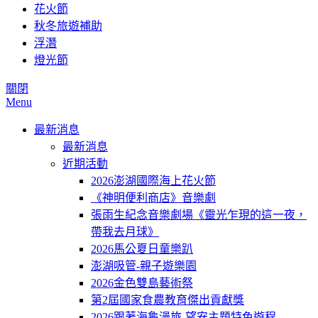
花火節
秋冬旅遊補助
浮潛
燈光節
關閉
Menu
最新消息
最新消息
近期活動
2026澎湖國際海上花火節
《神明便利商店》音樂劇
張雨生紀念音樂劇場《靈光乍現的這一夜，
帶我去月球》
2026馬公夏日童樂趴
澎湖吸管-親子遊樂園
2026金色雙島藝術祭
第2屆國家食農教育傑出貢獻獎
2026跟著海龜漫旅-望安主題特色遊程