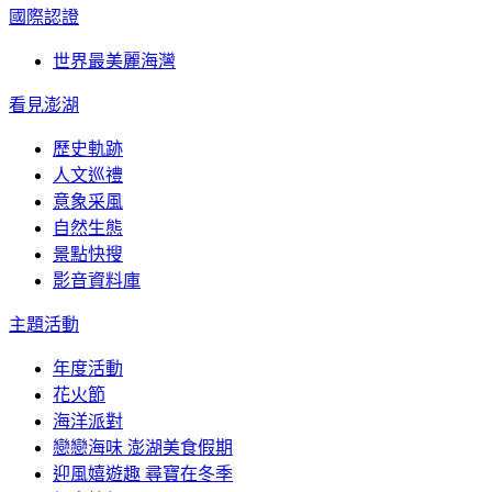
國際認證
世界最美麗海灣
看見澎湖
歷史軌跡
人文巡禮
意象采風
自然生態
景點快搜
影音資料庫
主題活動
年度活動
花火節
海洋派對
戀戀海味 澎湖美食假期
迎風嬉遊趣 尋寶在冬季