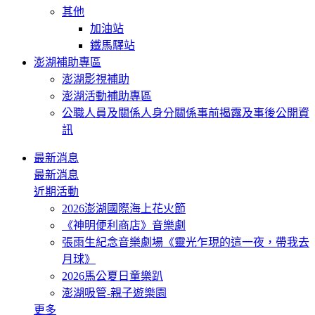
其他
加油站
鐵馬驛站
澎湖補助專區
澎湖影視補助
澎湖活動補助專區
公職人員及關係人身分關係事前揭露及事後公開資
訊
最新消息
最新消息
近期活動
2026澎湖國際海上花火節
《神明便利商店》音樂劇
張雨生紀念音樂劇場《靈光乍現的這一夜，帶我去
月球》
2026馬公夏日童樂趴
澎湖吸管-親子遊樂園
更多