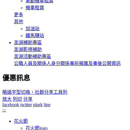
電動機車租賃
機車租賃
更多
其他
加油站
鐵馬驛站
澎湖補助專區
澎湖影視補助
澎湖活動補助專區
公職人員及關係人身分關係事前揭露及事後公開資訊
優惠訊息
略過字型切換，社群分享工具列
放大
列印
分享
facebook
twitter
plurk
line
:::
花火節
花火節logo