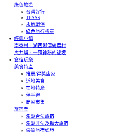
綠色旅遊
台灣好行
TPASS
永續環保
綠色旅行標章
經典小鎮
南寮村，湖西鄉傳統農村
虎井嶼，一窺神秘的祕境
食宿玩樂
美食特產
推薦/得獎店家
道地美食
在地特產
伴手禮
商圈市集
旅宿業
澎湖合法旅宿
澎湖非法及擴大旅宿
優質旅宿認證