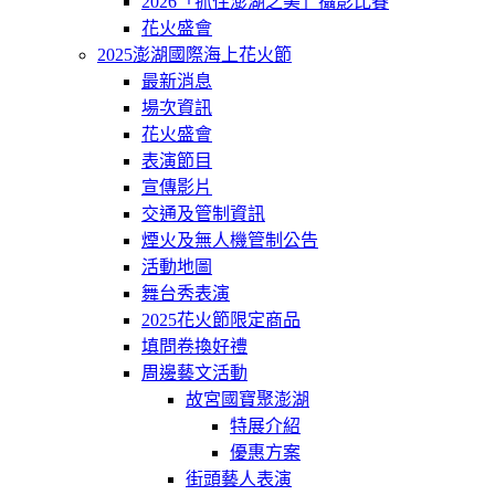
2026「抓住澎湖之美」攝影比賽
花火盛會
2025澎湖國際海上花火節
最新消息
場次資訊
花火盛會
表演節目
宣傳影片
交通及管制資訊
煙火及無人機管制公告
活動地圖
舞台秀表演
2025花火節限定商品
填問卷換好禮
周邊藝文活動
故宮國寶聚澎湖
特展介紹
優惠方案
街頭藝人表演