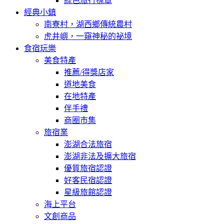
綠色旅行標章
經典小鎮
南寮村，湖西鄉傳統農村
虎井嶼，一窺神秘的祕境
食宿玩樂
美食特產
推薦/得獎店家
道地美食
在地特產
伴手禮
商圈市集
旅宿業
澎湖合法旅宿
澎湖非法及擴大旅宿
優質旅宿認證
好客民宿認證
星級旅館認證
海上平台
文創商品