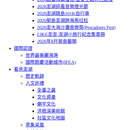
2026澎湖追風音樂燈光節
2026澎湖跳島101K自行車
2026菊島澎湖跨海馬拉松
2026澎大海沙灘音樂祭(Pescadores Fest)
LIKE澎澎-澎湖小旅行紀念集章冊
2026年8月菊島藝聞
國際認證
世界最美麗海灣
國際節慶活動城市(IFEA)
看見澎湖
歷史軌跡
人文巡禮
全臺之最
文化資產
廟宇文化
洪根深美術館
社區文化地圖
意象采風