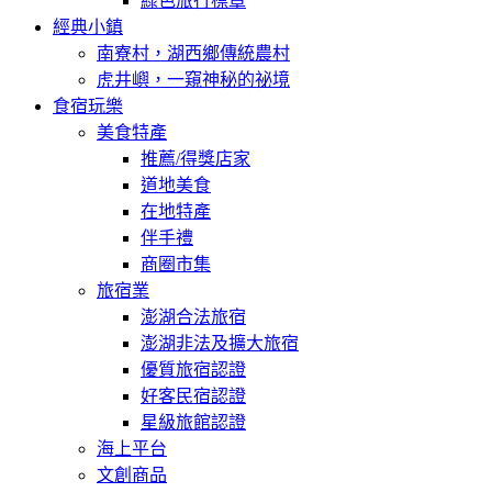
綠色旅行標章
經典小鎮
南寮村，湖西鄉傳統農村
虎井嶼，一窺神秘的祕境
食宿玩樂
美食特產
推薦/得獎店家
道地美食
在地特產
伴手禮
商圈市集
旅宿業
澎湖合法旅宿
澎湖非法及擴大旅宿
優質旅宿認證
好客民宿認證
星級旅館認證
海上平台
文創商品