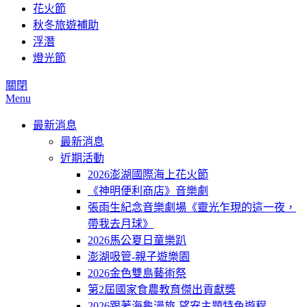
花火節
秋冬旅遊補助
浮潛
燈光節
關閉
Menu
最新消息
最新消息
近期活動
2026澎湖國際海上花火節
《神明便利商店》音樂劇
張雨生紀念音樂劇場《靈光乍現的這一夜，
帶我去月球》
2026馬公夏日童樂趴
澎湖吸管-親子遊樂園
2026金色雙島藝術祭
第2屆國家食農教育傑出貢獻獎
2026跟著海龜漫旅-望安主題特色遊程