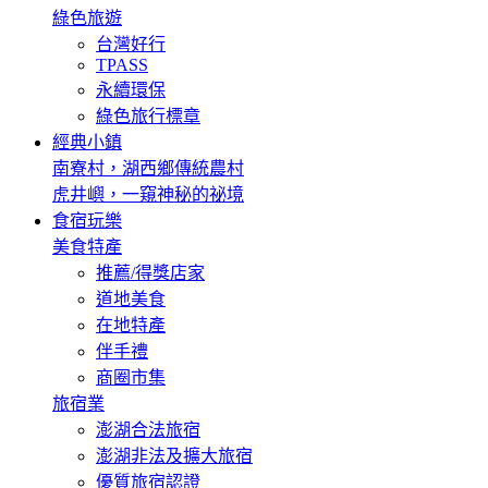
綠色旅遊
台灣好行
TPASS
永續環保
綠色旅行標章
經典小鎮
南寮村，湖西鄉傳統農村
虎井嶼，一窺神秘的祕境
食宿玩樂
美食特產
推薦/得獎店家
道地美食
在地特產
伴手禮
商圈市集
旅宿業
澎湖合法旅宿
澎湖非法及擴大旅宿
優質旅宿認證