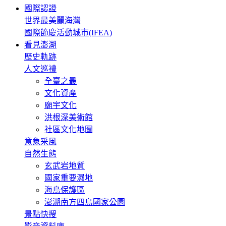
國際認證
世界最美麗海灣
國際節慶活動城市(IFEA)
看見澎湖
歷史軌跡
人文巡禮
全臺之最
文化資產
廟宇文化
洪根深美術館
社區文化地圖
意象采風
自然生態
玄武岩地質
國家重要濕地
海鳥保護區
澎湖南方四島國家公園
景點快搜