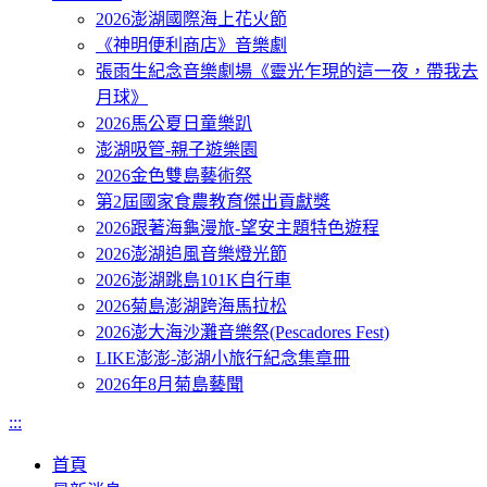
2026澎湖國際海上花火節
《神明便利商店》音樂劇
張雨生紀念音樂劇場《靈光乍現的這一夜，帶我去
月球》
2026馬公夏日童樂趴
澎湖吸管-親子遊樂園
2026金色雙島藝術祭
第2屆國家食農教育傑出貢獻獎
2026跟著海龜漫旅-望安主題特色遊程
2026澎湖追風音樂燈光節
2026澎湖跳島101K自行車
2026菊島澎湖跨海馬拉松
2026澎大海沙灘音樂祭(Pescadores Fest)
LIKE澎澎-澎湖小旅行紀念集章冊
2026年8月菊島藝聞
:::
首頁