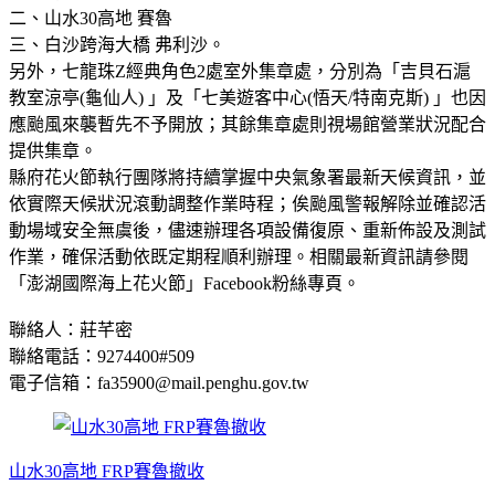
二、山水30高地 賽魯
三、白沙跨海大橋 弗利沙。
另外，七龍珠Z經典角色2處室外集章處，分別為「吉貝石滬
教室涼亭(龜仙人) 」及「七美遊客中心(悟天/特南克斯) 」也因
應颱風來襲暫先不予開放；其餘集章處則視場館營業狀況配合
提供集章。
縣府花火節執行團隊將持續掌握中央氣象署最新天候資訊，並
依實際天候狀況滾動調整作業時程；俟颱風警報解除並確認活
動場域安全無虞後，儘速辦理各項設備復原、重新佈設及測試
作業，確保活動依既定期程順利辦理。相關最新資訊請參閱
「澎湖國際海上花火節」Facebook粉絲專頁。
聯絡人：莊芊密
聯絡電話：9274400#509
電子信箱：fa35900@mail.penghu.gov.tw
山水30高地 FRP賽魯撤收