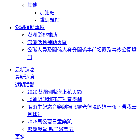
其他
加油站
鐵馬驛站
澎湖補助專區
澎湖影視補助
澎湖活動補助專區
公職人員及關係人身分關係事前揭露及事後公開資
訊
最新消息
最新消息
近期活動
2026澎湖國際海上花火節
《神明便利商店》音樂劇
張雨生紀念音樂劇場《靈光乍現的這一夜，帶我去
月球》
2026馬公夏日童樂趴
澎湖吸管-親子遊樂園
更多