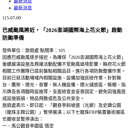
最新消息
最新消息
115-07-09
巴威颱風將近，「2026澎湖國際海上花火節」啟動
防颱準備
發佈單位：旅遊處
點閱率：105
因應巴威颱風逐步接近，為確保「2026澎湖國際海上花火節」
後續展演設施及周邊活動配備不受颱風過境影響，縣府花火節
相關工作團隊已提前盤點相關品目，進行各項防颱整備作業。
目前已就活動場域內相關設施、設備加強巡檢作業，針對舞
台、鷹架、燈光、音響、無人機設備、煙火儲放區、帳棚、指
示牌及各項臨時設施等，全面檢查並妥善固定，避免因強風造
成設施毀損、物品飛散或危及公共安全。
旅遊處表示，即日起，「觀音亭斜坡道（光廊）及史蹟公園
（龍珠主題公園）」暫停展演；以下七龍珠FRP裝置藝術展區
也撤收並暫停演出：
一、馬公觀音亭園區 悟空