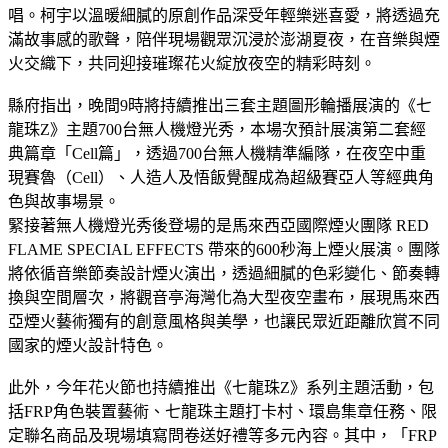
唱。柯宇以溫暖細膩的原創作品深受年輕樂迷喜愛，將透過充
滿故事感的歌聲，陪伴現場觀眾沉浸於澎湖夏夜，在音樂與煙
火交織下，共同迎接璀璨花火綻放夜空的精彩時刻。
縣府指出，晚間9時將持續推出三套主題圖形輪播展演的《七
龍珠Z》主題700台無人機燈光秀，本場次預計展演第二套經
典篇章「Cell篇」，透過700台無人機精準編隊，在夜空中重
現賽魯（Cell）、人造人及悟飯覺醒成為超級賽亞人等經典角
色與故事場景。
緊接著無人機燈光秀後登場的是馬來西亞國際煙火團隊 RED
FLAME SPECIAL EFFECTS 帶來的600秒海上煙火展演。團隊
將依循音樂節奏設計煙火演出，透過細膩的色彩變化、節奏轉
換與空間層次，將觀音亭海灣化為大型夜空畫布，展現馬來西
亞煙火藝術獨有的創意風格與美學，也讓民眾近距離欣賞不同
國家的煙火設計特色。
此外，今年花火節也持續推出《七龍珠Z》系列主題活動，包
括FRP角色裝置藝術、七龍珠主題打卡村、環島集章任務、限
定聯名商品及現場填寫問卷送好禮等多元內容。其中，「FRP