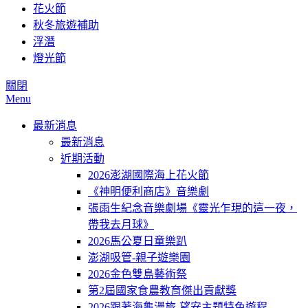
花火節
秋冬旅遊補助
浮潛
燈光節
關閉
Menu
最新消息
最新消息
近期活動
2026澎湖國際海上花火節
《神明便利商店》音樂劇
張雨生紀念音樂劇場《靈光乍現的這一夜，
帶我去月球》
2026馬公夏日童樂趴
澎湖吸管-親子遊樂園
2026金色雙島藝術祭
第2屆國家食農教育傑出貢獻獎
2026跟著海龜漫旅-望安主題特色遊程