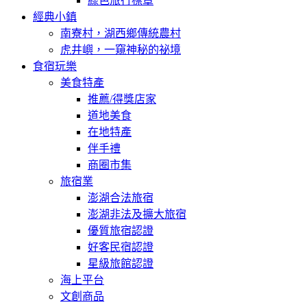
綠色旅行標章
經典小鎮
南寮村，湖西鄉傳統農村
虎井嶼，一窺神秘的祕境
食宿玩樂
美食特產
推薦/得獎店家
道地美食
在地特產
伴手禮
商圈市集
旅宿業
澎湖合法旅宿
澎湖非法及擴大旅宿
優質旅宿認證
好客民宿認證
星級旅館認證
海上平台
文創商品