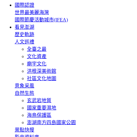
國際認證
世界最美麗海灣
國際節慶活動城市(IFEA)
看見澎湖
歷史軌跡
人文巡禮
全臺之最
文化資產
廟宇文化
洪根深美術館
社區文化地圖
意象采風
自然生態
玄武岩地質
國家重要濕地
海鳥保護區
澎湖南方四島國家公園
景點快搜