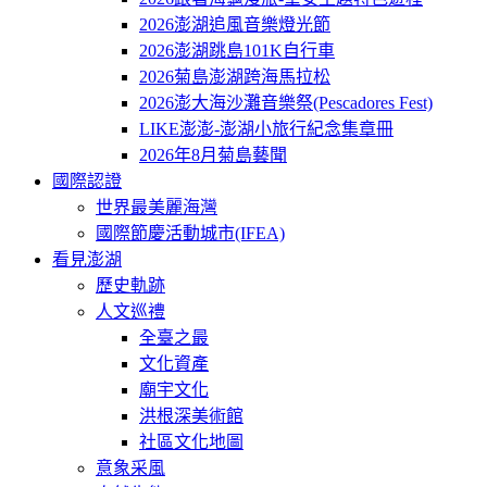
2026澎湖追風音樂燈光節
2026澎湖跳島101K自行車
2026菊島澎湖跨海馬拉松
2026澎大海沙灘音樂祭(Pescadores Fest)
LIKE澎澎-澎湖小旅行紀念集章冊
2026年8月菊島藝聞
國際認證
世界最美麗海灣
國際節慶活動城市(IFEA)
看見澎湖
歷史軌跡
人文巡禮
全臺之最
文化資產
廟宇文化
洪根深美術館
社區文化地圖
意象采風