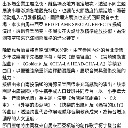
出多場企業主題之夜、離島場及地方限定場次，透過不同主題
展演串聯澎湖各地觀光特色，也讓花火節熱度持續延燒。隨著
活動進入7月暑假檔期，國際煙火展演也正式回歸觀音亭主
場，本次由馬來西亞 RED FLAME SPECIAL EFFECTS 擔綱
演出，透過音樂節奏、多層次花火設計及精準施放技術，為澎
湖夜空帶來充滿國際風格的煙火饗宴。
晚間舞台節目將自晚間7時30分起，由享譽國內外的台北愛樂
少年弦樂團率先揭開序幕，帶來《蘭陽舞曲》、《宮崎駿動畫
組曲》、《Golden》及《CHA-LA HEAD-CHA-LA》等精彩
曲目，以優雅弦樂重新詮釋動漫經典，展現音樂與藝術交織的
魅力。
接續由來自南投偏鄉的海豚星樂團帶來充滿感動的演出。該樂
團是由廣福國小學生攜手成人口琴班共同登台，以「小手牽大
手．音樂傳承情」為主題，演奏《台灣民謠組曲》、《火
車》、《外婆的澎湖灣》、《快樂的出航》及《媽祖的囝仔》
等曲目，透過跨世代合作展現偏鄉音樂教育成果，為舞台增添
濃厚的人文溫度。
節目壓軸將由同樣來自馬來西亞檳城的創作歌手柯宇登台獻