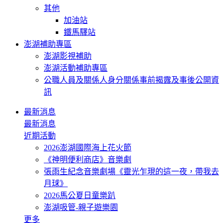
其他
加油站
鐵馬驛站
澎湖補助專區
澎湖影視補助
澎湖活動補助專區
公職人員及關係人身分關係事前揭露及事後公開資
訊
最新消息
最新消息
近期活動
2026澎湖國際海上花火節
《神明便利商店》音樂劇
張雨生紀念音樂劇場《靈光乍現的這一夜，帶我去
月球》
2026馬公夏日童樂趴
澎湖吸管-親子遊樂園
更多