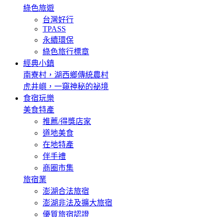
綠色旅遊
台灣好行
TPASS
永續環保
綠色旅行標章
經典小鎮
南寮村，湖西鄉傳統農村
虎井嶼，一窺神秘的祕境
食宿玩樂
美食特產
推薦/得獎店家
道地美食
在地特產
伴手禮
商圈市集
旅宿業
澎湖合法旅宿
澎湖非法及擴大旅宿
優質旅宿認證