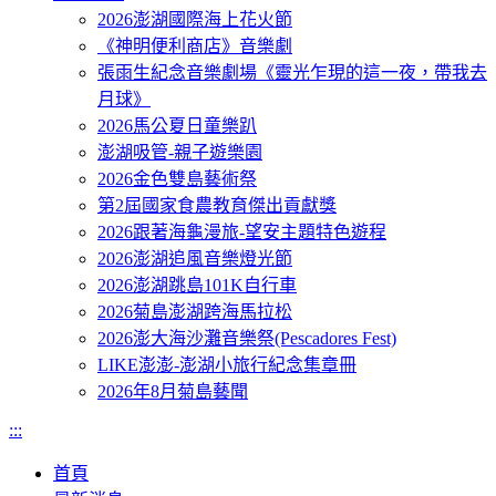
2026澎湖國際海上花火節
《神明便利商店》音樂劇
張雨生紀念音樂劇場《靈光乍現的這一夜，帶我去
月球》
2026馬公夏日童樂趴
澎湖吸管-親子遊樂園
2026金色雙島藝術祭
第2屆國家食農教育傑出貢獻獎
2026跟著海龜漫旅-望安主題特色遊程
2026澎湖追風音樂燈光節
2026澎湖跳島101K自行車
2026菊島澎湖跨海馬拉松
2026澎大海沙灘音樂祭(Pescadores Fest)
LIKE澎澎-澎湖小旅行紀念集章冊
2026年8月菊島藝聞
:::
首頁