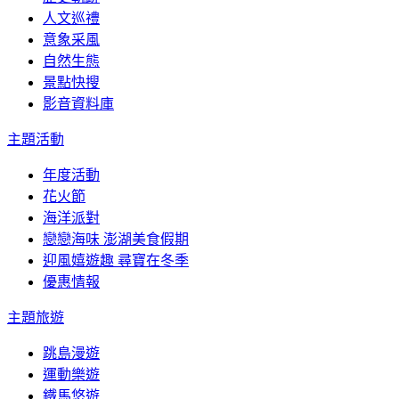
人文巡禮
意象采風
自然生態
景點快搜
影音資料庫
主題活動
年度活動
花火節
海洋派對
戀戀海味 澎湖美食假期
迎風嬉遊趣 尋寶在冬季
優惠情報
主題旅遊
跳島漫遊
運動樂遊
鐵馬悠遊