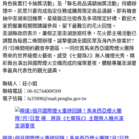
角色裝置打卡抽獎活動」及「聯名商品滿額抽獎活動」持續辦
理中，民眾只要完成指定任務或購買限定商品滿額，即有機會
抽中澎湖來回機票、星級飯店住宿券及多項限定好禮，歡迎大
家把握暑假期間踴躍參與，留下最難忘的花火回憶。
澎湖縣政府表示，暑假正是澎湖旅遊旺季，花火節主場活動已
調整為每週二晚間辦理。誠摯邀請全國民眾及海內外旅客於7
月7日晚間相約觀音亭園區，一同欣賞馬來西亞國際煙火團隊
帶來的世界級煙火藝術，感受《七龍珠Z》無人機燈光秀、精
彩舞台演出與國際煙火交織而成的璀璨夏夜，體驗專屬澎湖夏
季最具代表性的觀光盛典。
聯絡人：莊小姐
聯絡電話：06-9274400#509
電子信箱：fa35900@mail.penghu.gov.tw
睽違1個月國際煙火重磅回歸！馬來西亞煙火團隊7月7日登