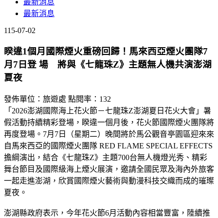
最新消息
最新消息
115-07-02
睽違1個月國際煙火重磅回歸！馬來西亞煙火團隊7
月7日登 場 將與《七龍珠Z》主題無人機共演澎湖
夏夜
發佈單位：旅遊處
點閱率：132
「2026澎湖國際海上花火節－七龍珠Z澎湖夏日花火大會」暑
假活動持續精彩登場，睽違一個月後，花火節國際煙火團隊將
再度登場。7月7日（星期二）晚間將於馬公觀音亭園區迎來來
自馬來西亞的國際煙火團隊 RED FLAME SPECIAL EFFECTS
擔綱演出，結合《七龍珠Z》主題700台無人機燈光秀、精彩
舞台節目及國際級海上煙火展演，邀請全國民眾及海內外旅客
一起走進澎湖，欣賞國際煙火藝術與動漫科技交織而成的璀璨
夏夜。
澎湖縣政府表示，今年花火節6月活動內容相當豐富，陸續推